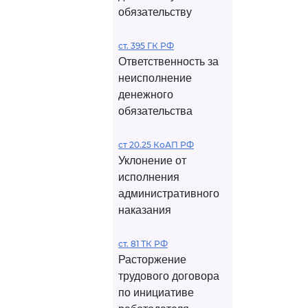
обязательству
ст. 395 ГК РФ
Ответственность за
неисполнение
денежного
обязательства
ст 20.25 КоАП РФ
Уклонение от
исполнения
административного
наказания
ст. 81 ТК РФ
Расторжение
трудового договора
по инициативе