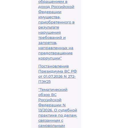
обращением в
доход Российской
Федерации
имущества,
приобретенного в
результате
нарушения
требований и
запретов,
направленных на
предотвращение
коррупции"
Постановление
Президиума ВС РФ
от 01.07.2026 N 272-
ПЭК25
"Тематический
обзор ВС
Российской
Федерации N
13/2026. О судебной
практике по делам,
связанным с
самовольным