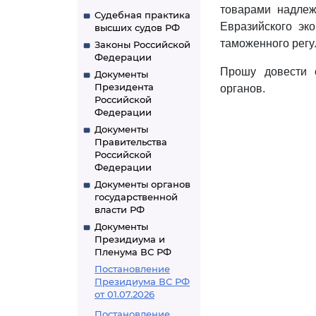
товарами надлеж
Судебная практика
Евразийского эк
высших судов РФ
таможенного регу
Законы Российской
Федерации
Прошу довести 
Документы
Президента
органов.
Российской
Федерации
Документы
Правительства
Российской
Федерации
Документы органов
государственной
власти РФ
Документы
Президиума и
Пленума ВС РФ
Постановление
Президиума ВС РФ
от 01.07.2026
Постановление