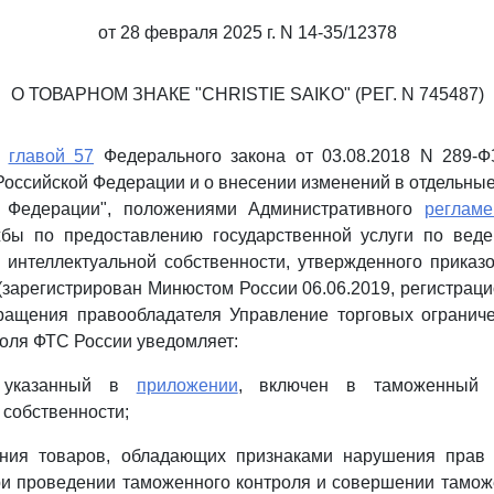
от 28 февраля 2025 г. N 14-35/12378
О ТОВАРНОМ ЗНАКЕ "CHRISTIE SAIKO" (РЕГ. N 745487)
с
главой 57
Федерального закона от 03.08.2018 N 289-
Российской Федерации и о внесении изменений в отдельны
й Федерации", положениями Административного
регламе
бы по предоставлению государственной услуги по вед
 интеллектуальной собственности, утвержденного прика
 (зарегистрирован Минюстом России 06.06.2019, регистраци
ращения правообладателя Управление торговых ограниче
роля ФТС России уведомляет:
, указанный в
приложении
, включен в таможенный 
 собственности;
ния товаров, обладающих признаками нарушения прав 
ри проведении таможенного контроля и совершении тамо