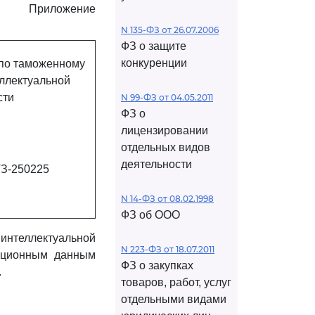
Приложение
N 135-ФЗ от 26.07.2006
ФЗ о защите
конкуренции
по таможенному
еллектуальной
сти
N 99-ФЗ от 04.05.2011
ФЗ о
лицензировании
отдельных видов
деятельности
ТЗ-250225
N 14-ФЗ от 08.02.1998
ФЗ об ООО
теллектуальной
N 223-ФЗ от 18.07.2011
мационным данным
ФЗ о закупках
.
товаров, работ, услуг
отдельными видами