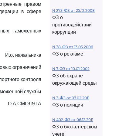
мотренные правом
N 273-ФЗ от 25.12.2008
едерации в сфере
ФЗ о
противодействии
нных таможенных
коррупции
N 38-ФЗ от 13.03.2006
ФЗ о рекламе
И.о. начальника
говых ограничений
N 7-ФЗ от 10.01.2002
ФЗ об охране
портного контроля
окружающей среды
аможенной службы
N 3-ФЗ от 07.02.2011
О.А.СМОЛЯГА
ФЗ о полиции
N 402-ФЗ от 06.12.2011
ФЗ о бухгалтерском
учете