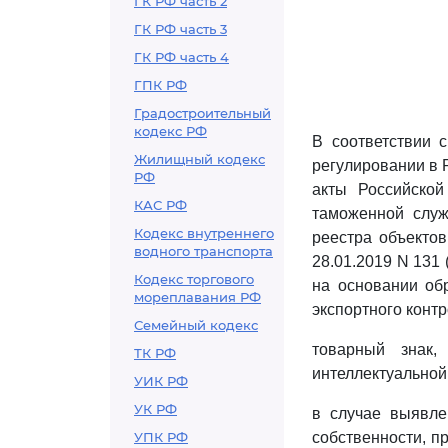
ГК РФ часть 2
ГК РФ часть 3
ГК РФ часть 4
ГПК РФ
Градостроительный
кодекс РФ
В соответствии 
Жилищный кодекс
регулировании в 
РФ
акты Российско
КАС РФ
таможенной служ
Кодекс внутреннего
реестра объектов
водного транспорта
28.01.2019 N 131
Кодекс торгового
на основании об
мореплавания РФ
экспортного конт
Семейный кодекс
товарный знак
ТК РФ
интеллектуальной
УИК РФ
УК РФ
в случае выявле
УПК РФ
собственности, п