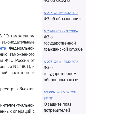
ФЗ об ОСАГО
N 273-ФЗ от 29.12.2012
ФЗ об образовании
N 79-ФЗ от 27.07.2004
ФЗ "О таможенном
ФЗ о
е законодательные
государственной
нта
Федеральной
гражданской службе
ению таможенного
зом ФТС России от
N 275-ФЗ от 29.12.2012
онный N 54861), и
ФЗ о
ний, валютного и
государственном
оборонном заказе
реестр объектов
N2300-1 от 07.02.1992
ЗППП
О защите прав
интеллектуальной
потребителей
женных операций с