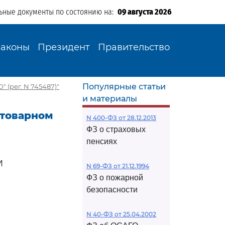
ьные документы по состоянию на:
09 августа 2026
Законы
Президент
Правительство
Популярные статьи
" (рег. N 745487)"
и материалы
О товарном
N 400-ФЗ от 28.12.2013
ФЗ о страховых
пенсиях
И
N 69-ФЗ от 21.12.1994
ФЗ о пожарной
безопасности
N 40-ФЗ от 25.04.2002