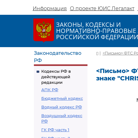
Информация
О проекте ЮИС Легалакт
ЗАКОНЫ, КОДЕКСЫ И
НОРМАТИВНО-ПРАВОВЫЕ 
РОССИЙСКОЙ ФЕДЕРАЦИ
Законодательство
|
<Письмо> ФТС Рос
РФ
<Письмо> ФТ
Кодексы РФ в
действующей
знаке "CHRIS
редакции
АПК РФ
Бюджетный кодекс
Водный кодекс РФ
Воздушный кодекс
РФ
ГК РФ часть 1