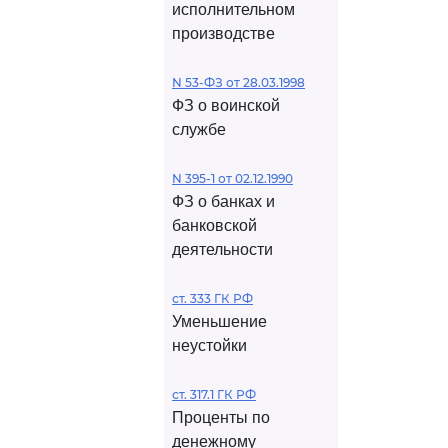
исполнительном
производстве
N 53-ФЗ от 28.03.1998
ФЗ о воинской
службе
N 395-1 от 02.12.1990
ФЗ о банках и
банковской
деятельности
ст. 333 ГК РФ
Уменьшение
неустойки
ст. 317.1 ГК РФ
Проценты по
денежному