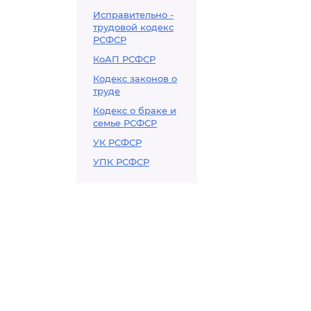
Исправительно -
трудовой кодекс
РСФСР
КоАП РСФСР
Кодекс законов о
труде
Кодекс о браке и
семье РСФСР
УК РСФСР
УПК РСФСР