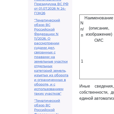
Президиума ВС РФ
от 01.07.2026 N 24-
ПЭК26
Наименование
"Тематический
N
обзор ВС
(описание,
п/
Российской
Федерации N
изображение)
п
11/2026. О
ОИС
рассмотрении
судами дел,
связанных с
правами на
1
земельные участки
отдельных
категорий земель,
изъятых из оборота
и ограниченных в
обороте, и с
Иные сведения
использованием
собственности, 
таких участков"
единой автомати
"Тематический
обзор ВС
Российской