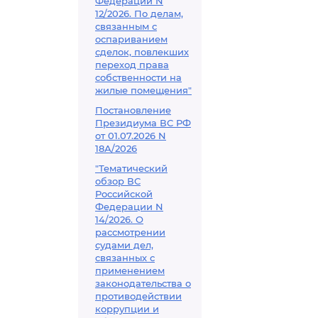
Федерации N
12/2026. По делам,
связанным с
оспариванием
сделок, повлекших
переход права
собственности на
жилые помещения"
Постановление
Президиума ВС РФ
от 01.07.2026 N
18А/2026
"Тематический
обзор ВС
Российской
Федерации N
14/2026. О
рассмотрении
судами дел,
связанных с
применением
законодательства о
противодействии
коррупции и