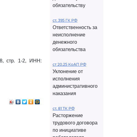
обязательству
ст. 395 ГК РФ
Ответственность за
неисполнение
денежного
обязательства
8, стр. 1-2, ИНН:
ст 20.25 КоАП РФ
Уклонение от
исполнения
административного
наказания
ст. 81 ТК РФ
Расторжение
трудового договора
по инициативе