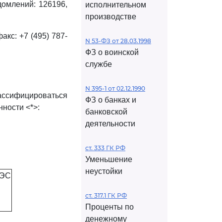
домлений: 126196,
исполнительном
производстве
акс: +7 (495) 787-
N 53-ФЗ от 28.03.1998
ФЗ о воинской
службе
N 395-1 от 02.12.1990
ассифицироваться
ФЗ о банках и
ности <*>:
банковской
деятельности
ст. 333 ГК РФ
Уменьшение
неустойки
АЭС
ст. 317.1 ГК РФ
Проценты по
денежному