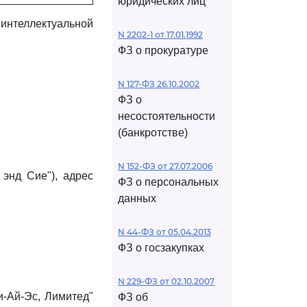
юридических лиц
нтеллектуальной
N 2202-1 от 17.01.1992
ФЗ о прокуратуре
N 127-ФЗ 26.10.2002
ФЗ о
несостоятельности
(банкротстве)
N 152-ФЗ от 27.07.2006
энд Сие"), адрес
ФЗ о персональных
данных
N 44-ФЗ от 05.04.2013
ФЗ о госзакупках
N 229-ФЗ от 02.10.2007
и-Ай-Эс, Лимитед"
ФЗ об