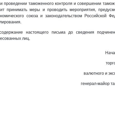
ри проведении таможенного контроля и совершении тамо
ит принимать меры и проводить мероприятия, предус
ономического союза и законодательством Российской Ф
лирования.
содержание настоящего письма до сведения подчине
ресованных лиц.
Нача
торг
валютного и экс
генерал-майор т