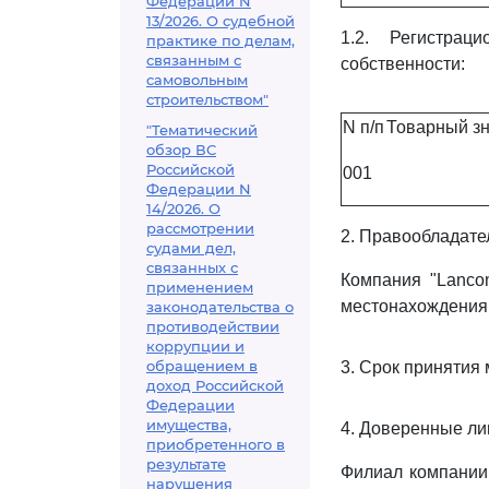
Федерации N
13/2026. О судебной
1.2. Регистрац
практике по делам,
связанным с
собственности:
самовольным
строительством"
N п/п
Товарный зн
"Тематический
обзор ВС
Российской
001
Федерации N
14/2026. О
рассмотрении
2. Правообладате
судами дел,
связанных с
Компания "Lanco
применением
местонахождения: 
законодательства о
противодействии
коррупции и
обращением в
3. Срок принятия м
доход Российской
Федерации
имущества,
4. Доверенные ли
приобретенного в
результате
Филиал компании 
нарушения