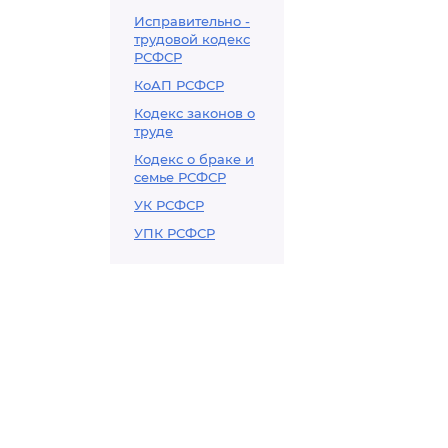
Исправительно -
трудовой кодекс
РСФСР
КоАП РСФСР
Кодекс законов о
труде
Кодекс о браке и
семье РСФСР
УК РСФСР
УПК РСФСР