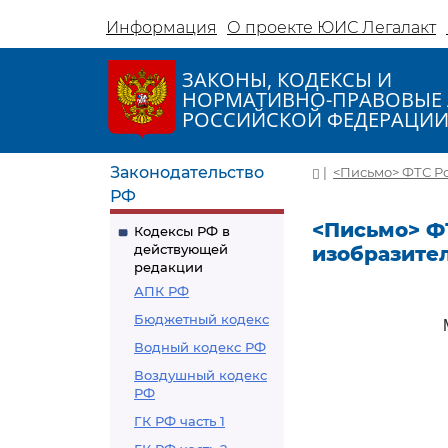
Информация
О проекте ЮИС Легалакт
ЗАКОНЫ, КОДЕКСЫ И
НОРМАТИВНО-ПРАВОВЫЕ 
РОССИЙСКОЙ ФЕДЕРАЦИ
Законодательство
|
<Письмо> ФТС Ро
РФ
<Письмо> ФТ
Кодексы РФ в
действующей
изобразите
редакции
АПК РФ
Бюджетный кодекс
Водный кодекс РФ
Воздушный кодекс
РФ
ГК РФ часть 1