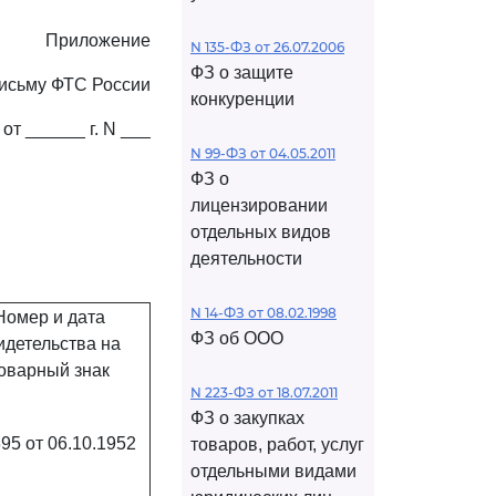
Приложение
N 135-ФЗ от 26.07.2006
ФЗ о защите
письму ФТС России
конкуренции
от ______ г. N ___
N 99-ФЗ от 04.05.2011
ФЗ о
лицензировании
отдельных видов
деятельности
N 14-ФЗ от 08.02.1998
Номер и дата
ФЗ об ООО
идетельства на
оварный знак
N 223-ФЗ от 18.07.2011
ФЗ о закупках
95 от 06.10.1952
товаров, работ, услуг
отдельными видами