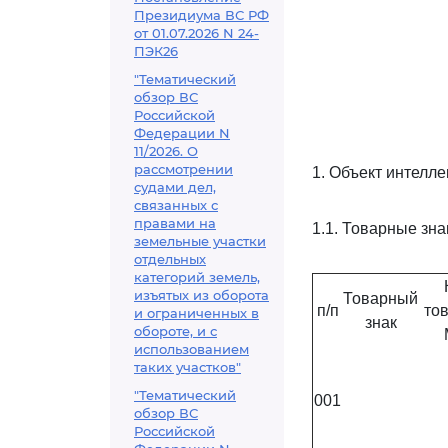
Президиума ВС РФ
от 01.07.2026 N 24-
ПЭК26
"Тематический
обзор ВС
Российской
Федерации N
11/2026. О
рассмотрении
1. Объект интелле
судами дел,
связанных с
правами на
1.1. Товарные зна
земельные участки
отдельных
категорий земель,
изъятых из оборота
Товарный
п/п
то
и ограниченных в
знак
обороте, и с
использованием
таких участков"
"Тематический
001
обзор ВС
Российской