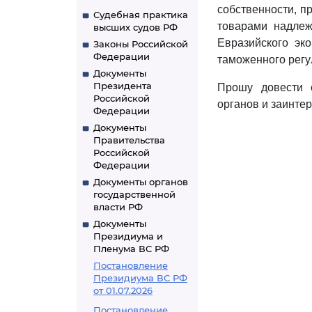
собственности, п
Судебная практика
товарами надлеж
высших судов РФ
Евразийского эк
Законы Российской
Федерации
таможенного регу
Документы
Президента
Прошу довести 
Российской
органов и заинте
Федерации
Документы
Правительства
Российской
Федерации
Документы органов
государственной
власти РФ
Документы
Президиума и
Пленума ВС РФ
Постановление
Президиума ВС РФ
от 01.07.2026
Постановление