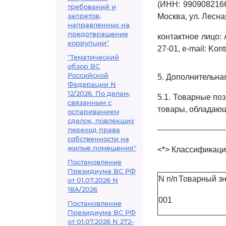
(ИНН: 9909082166
требований и
запретов,
Москва, ул. Лесна
направленных на
предотвращение
контактное лицо: 
коррупции"
27-01, e-mail: Ko
"Тематический
обзор ВС
Российской
5. Дополнительна
Федерации N
12/2026. По делам,
5.1. Товарные по
связанным с
товары, обладающ
оспариванием
сделок, повлекших
---------------------------
переход права
собственности на
жилые помещения"
<*> Классификаци
Постановление
Президиума ВС РФ
N п/п
Товарный зн
от 01.07.2026 N
18А/2026
001
Постановление
Президиума ВС РФ
от 01.07.2026 N 272-