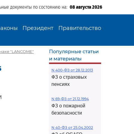
ьные документы по состоянию на:
08 августа 2026
Законы
Президент
Правительство
Популярные статьи
 знаке "LANCOME"
и материалы
б
N 400-ФЗ от 28.12.2013
ФЗ о страховых
пенсиях
И
N 69-ФЗ от 21.12.1994
ФЗ о пожарной
безопасности
N 40-ФЗ от 25.04.2002