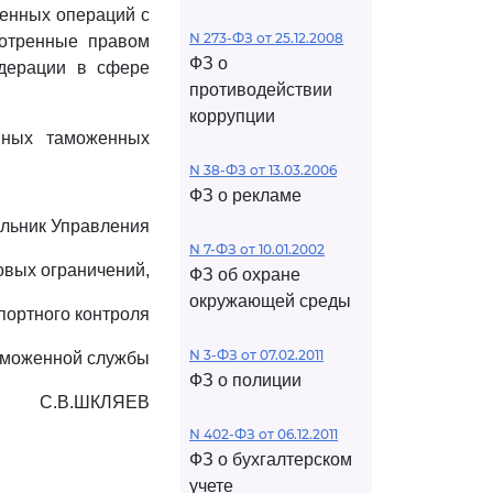
женных операций с
N 273-ФЗ от 25.12.2008
мотренные правом
ФЗ о
едерации в сфере
противодействии
коррупции
нных таможенных
N 38-ФЗ от 13.03.2006
ФЗ о рекламе
льник Управления
N 7-ФЗ от 10.01.2002
овых ограничений,
ФЗ об охране
окружающей среды
портного контроля
N 3-ФЗ от 07.02.2011
аможенной службы
ФЗ о полиции
С.В.ШКЛЯЕВ
N 402-ФЗ от 06.12.2011
ФЗ о бухгалтерском
учете