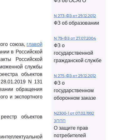
ФЗ об ОСАГО
N 273-ФЗ от 29.12.2012
ФЗ об образовании
N 79-ФЗ от 27.07.2004
ого союза,
главой
ФЗ о
ании в Российской
государственной
акты Российской
гражданской службе
моженной службы
реестра объектов
N 275-ФЗ от 29.12.2012
 28.01.2019 N 131
ФЗ о
овании обращения
государственном
ого и экспортного
оборонном заказе
N2300-1 от 07.02.1992
реестр объектов
ЗППП
О защите прав
потребителей
интеллектуальной