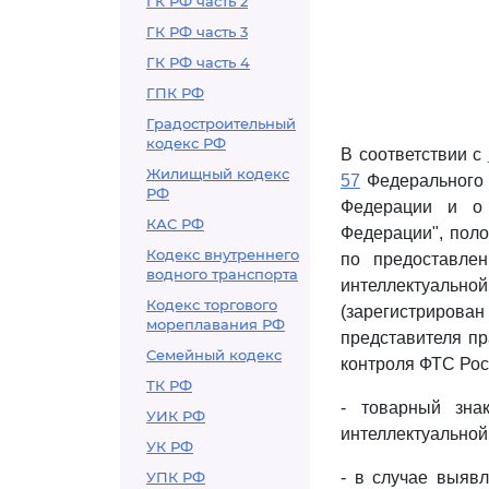
ГК РФ часть 2
ГК РФ часть 3
ГК РФ часть 4
ГПК РФ
Градостроительный
кодекс РФ
В соответствии с
Жилищный кодекс
57
Федерального 
РФ
Федерации и о 
КАС РФ
Федерации", пол
Кодекс внутреннего
по предоставлен
водного транспорта
интеллектуальной
Кодекс торгового
(зарегистрирова
мореплавания РФ
представителя пр
Семейный кодекс
контроля ФТС Рос
ТК РФ
- товарный зна
УИК РФ
интеллектуальной
УК РФ
УПК РФ
- в случае выяв