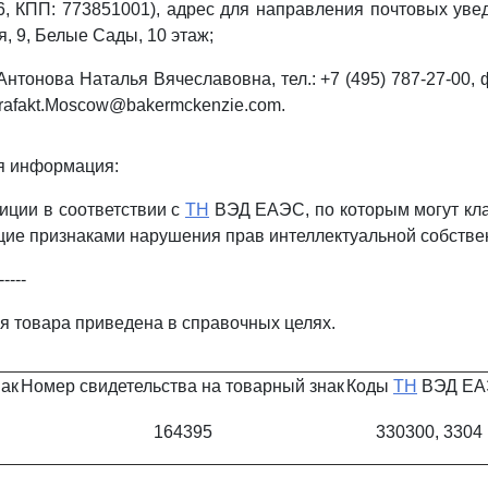
, КПП: 773851001), адрес для направления почтовых уве
я, 9, Белые Сады, 10 этаж;
Антонова Наталья Вячеславовна, тел.: +7 (495) 787-27-00, ф
ntrafakt.Moscow@bakermckenzie.com.
я информация:
зиции в соответствии с
ТН
ВЭД ЕАЭС, по которым могут кл
ие признаками нарушения прав интеллектуальной собствен
-----
я товара приведена в справочных целях.
ак
Номер свидетельства на товарный знак
Коды
ТН
ВЭД Е
164395
330300, 3304