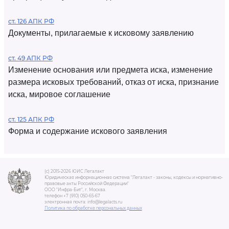
ст. 126 АПК РФ
Документы, прилагаемые к исковому заявлению
ст. 49 АПК РФ
Изменение основания или предмета иска, изменение
размера исковых требований, отказ от иска, признание
иска, мировое соглашение
ст. 125 АПК РФ
Форма и содержание искового заявления
(c) 2015-2026 ЮИС Легалакт
Юридическая информационная система "Легалакт - законы, кодексы и нормативно-
правовые акты Российской Федерации"
ООО "Инфра-Бит", г. Москва.
телефон +7 (910) 050-65-67
электронная почта: info@legalacts.ru
Политика по обработке персональных данных