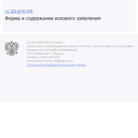
ст. 125 АПК РФ
Форма и содержание искового заявления
(c) 2015-2026 ЮИС Легалакт
Юридическая информационная система "Легалакт - законы, кодексы и нормативно-
правовые акты Российской Федерации"
ООО "Инфра-Бит", г. Москва.
телефон +7 (910) 050-65-67
электронная почта: info@legalacts.ru
Политика по обработке персональных данных