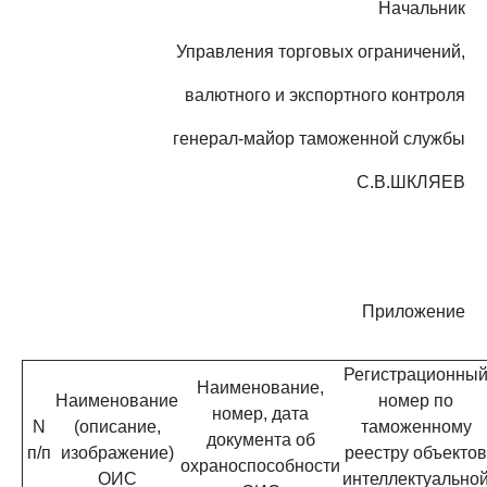
Начальник
Управления торговых ограничений,
валютного и экспортного контроля
генерал-майор таможенной службы
С.В.ШКЛЯЕВ
Приложение
Регистрационны
Наименование,
Наименование
номер по
номер, дата
N
(описание,
таможенному
документа об
п/п
изображение)
реестру объектов
охраноспособности
ОИС
интеллектуально