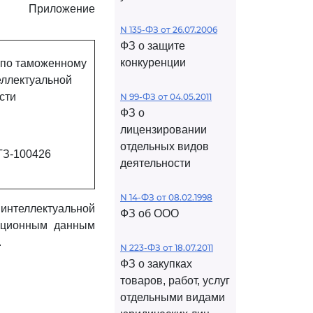
Приложение
N 135-ФЗ от 26.07.2006
ФЗ о защите
конкуренции
 по таможенному
еллектуальной
сти
N 99-ФЗ от 04.05.2011
ФЗ о
лицензировании
отдельных видов
ТЗ-100426
деятельности
N 14-ФЗ от 08.02.1998
теллектуальной
ФЗ об ООО
мационным данным
.
N 223-ФЗ от 18.07.2011
ФЗ о закупках
товаров, работ, услуг
отдельными видами