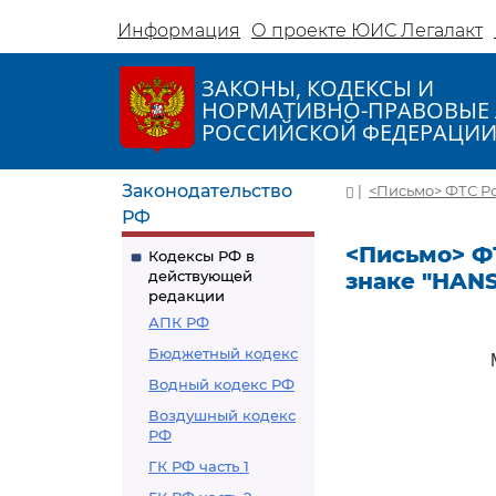
Информация
О проекте ЮИС Легалакт
ЗАКОНЫ, КОДЕКСЫ И
НОРМАТИВНО-ПРАВОВЫЕ 
РОССИЙСКОЙ ФЕДЕРАЦИ
Законодательство
|
<Письмо> ФТС Ро
РФ
<Письмо> ФТ
Кодексы РФ в
действующей
знаке "HAN
редакции
АПК РФ
Бюджетный кодекс
Водный кодекс РФ
Воздушный кодекс
РФ
ГК РФ часть 1