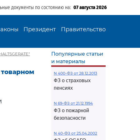
льные документы по состоянию на:
07 августа 2026
Законы
Президент
Правительство
Популярные статьи
SHALTSGERATE"
и материалы
О товарном
N 400-ФЗ от 28.12.2013
ФЗ о страховых
пенсиях
И
N 69-ФЗ от 21.12.1994
ФЗ о пожарной
безопасности
N 40-ФЗ от 25.04.2002