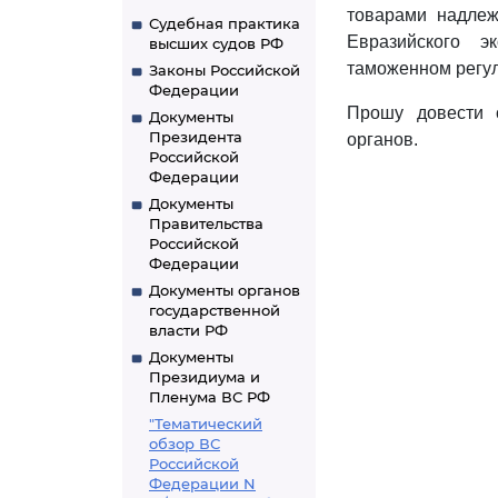
товарами надлеж
Судебная практика
Евразийского э
высших судов РФ
таможенном регу
Законы Российской
Федерации
Прошу довести 
Документы
Президента
органов.
Российской
Федерации
Документы
Правительства
Российской
Федерации
Документы органов
государственной
власти РФ
Документы
Президиума и
Пленума ВС РФ
"Тематический
обзор ВС
Российской
Федерации N