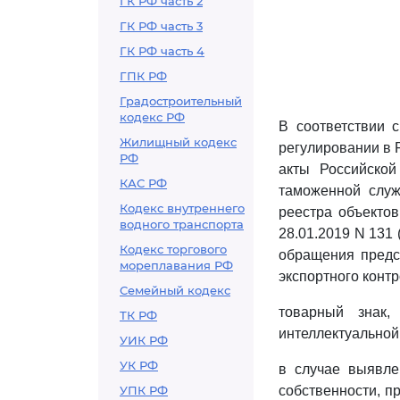
ГК РФ часть 2
ГК РФ часть 3
ГК РФ часть 4
ГПК РФ
Градостроительный
кодекс РФ
В соответствии 
Жилищный кодекс
регулировании в 
РФ
акты Российско
КАС РФ
таможенной служ
Кодекс внутреннего
реестра объектов
водного транспорта
28.01.2019 N 131 
Кодекс торгового
обращения предс
мореплавания РФ
экспортного конт
Семейный кодекс
товарный знак
ТК РФ
интеллектуальной
УИК РФ
УК РФ
в случае выявле
УПК РФ
собственности, п