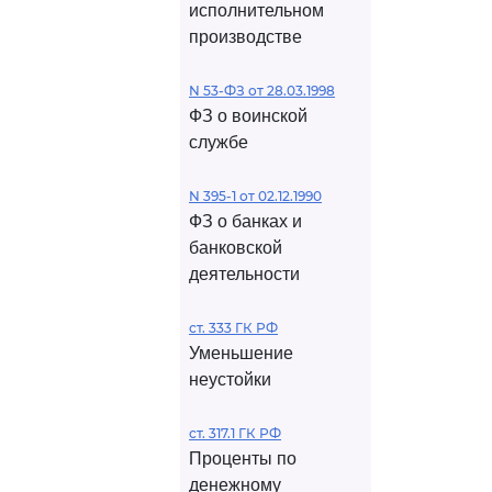
исполнительном
производстве
N 53-ФЗ от 28.03.1998
ФЗ о воинской
службе
N 395-1 от 02.12.1990
ФЗ о банках и
банковской
деятельности
ст. 333 ГК РФ
Уменьшение
неустойки
ст. 317.1 ГК РФ
Проценты по
денежному