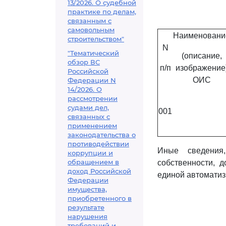
13/2026. О судебной
практике по делам,
связанным с
самовольным
Наименовани
строительством"
N
"Тематический
(описание,
обзор ВС
п/п
изображение
Российской
ОИС
Федерации N
14/2026. О
рассмотрении
судами дел,
001
связанных с
применением
законодательства о
противодействии
Иные сведения
коррупции и
обращением в
собственности, 
доход Российской
единой автомати
Федерации
имущества,
приобретенного в
результате
нарушения
требований и