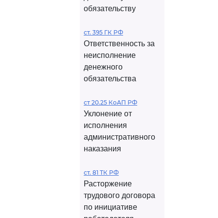
обязательству
ст. 395 ГК РФ
Ответственность за
неисполнение
денежного
обязательства
ст 20.25 КоАП РФ
Уклонение от
исполнения
административного
наказания
ст. 81 ТК РФ
Расторжение
трудового договора
по инициативе