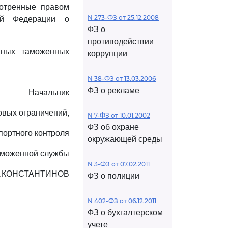
мотренные правом
N 273-ФЗ от 25.12.2008
кой Федерации о
ФЗ о
противодействии
нных таможенных
коррупции
N 38-ФЗ от 13.03.2006
ФЗ о рекламе
Начальник
овых ограничений,
N 7-ФЗ от 10.01.2002
ФЗ об охране
портного контроля
окружающей среды
аможенной службы
N 3-ФЗ от 07.02.2011
Е.КОНСТАНТИНОВ
ФЗ о полиции
N 402-ФЗ от 06.12.2011
ФЗ о бухгалтерском
учете