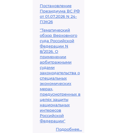
Постановление
Президиума ВС РФ
от 01.07.2026 N 24-
ПЭК26
"Тематический
обзор Верховного
суда Российской
Федерации N
8/2026. О
применении
арбитражными
судами
законодательства о
специальных
экономических
мерах,
предусмотренных в
целях защиты
национальных
интересов
Российской
Федерации"
Подробнее...