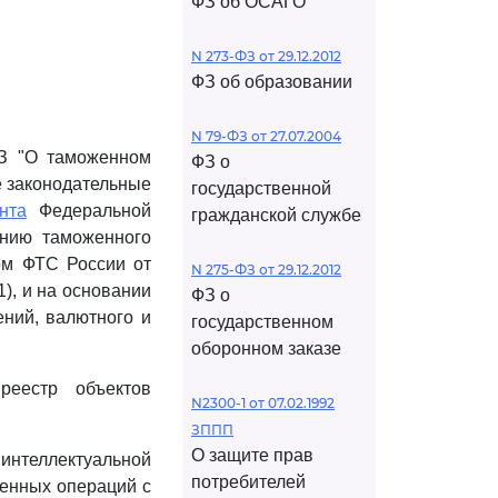
ФЗ об ОСАГО
N 273-ФЗ от 29.12.2012
ФЗ об образовании
N 79-ФЗ от 27.07.2004
ФЗ "О таможенном
ФЗ о
е законодательные
государственной
нта
Федеральной
гражданской службе
ению таможенного
зом ФТС России от
N 275-ФЗ от 29.12.2012
1), и на основании
ФЗ о
ний, валютного и
государственном
оборонном заказе
реестр объектов
N2300-1 от 07.02.1992
ЗППП
О защите прав
интеллектуальной
потребителей
женных операций с