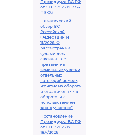
Президиума ВС РФ
от 01.07.2026 N 272-
ПЭК25
"Тематический
обзор ВС
Российской
Федерации N
11/2026. О
рассмотрении
судами дел,
связанных с
правами на
земельные участки
отдельных
категорий земель,
изъятых из оборота
и ограниченных в
обороте, и с
использованием
таких участков"
Постановление
Президиума ВС РФ
от 01.07.2026 N
18А/2026