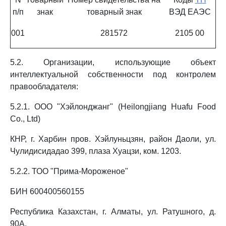
п/п
знак
товарный знак
ВЭД ЕАЭС
001
281572
2105 00
5.2. Организации, использующие объект
интеллектуальной собственности под контролем
правообладателя:
5.2.1. ООО "Хэйлонджанг" (Heilongjiang Huafu Food
Co., Ltd)
КНР, г. Харбин пров. Хэйлуньцзян, район Даоли, ул.
Чулидисидадао 399, плаза Хуацзи, ком. 1203.
5.2.2. ТОО "Прима-Мороженое"
БИН 600400560155
Республика Казахстан, г. Алматы, ул. Ратушного, д.
90А.