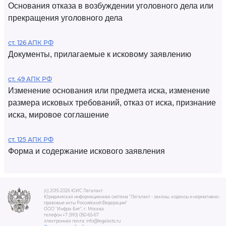
Основания отказа в возбуждении уголовного дела или
прекращения уголовного дела
ст. 126 АПК РФ
Документы, прилагаемые к исковому заявлению
ст. 49 АПК РФ
Изменение основания или предмета иска, изменение
размера исковых требований, отказ от иска, признание
иска, мировое соглашение
ст. 125 АПК РФ
Форма и содержание искового заявления
(c) 2015-2026 ЮИС Легалакт
Юридическая информационная система "Легалакт - законы, кодексы и нормативно-
правовые акты Российской Федерации"
ООО "Инфра-Бит", г. Москва.
телефон +7 (910) 050-65-67
электронная почта: info@legalacts.ru