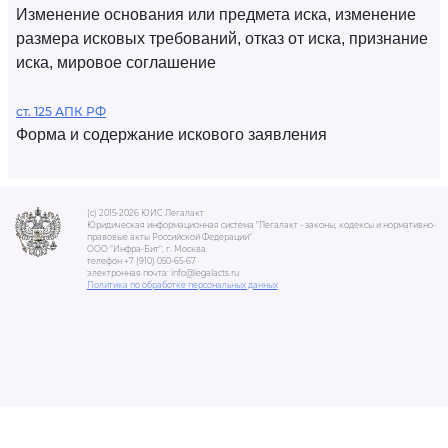
Изменение основания или предмета иска, изменение
размера исковых требований, отказ от иска, признание
иска, мировое соглашение
ст. 125 АПК РФ
Форма и содержание искового заявления
(c) 2015-2026 ЮИС Легалакт
Юридическая информационная система "Легалакт - законы, кодексы и нормативно-
правовые акты Российской Федерации"
ООО "Инфра-Бит", г. Москва.
телефон +7 (910) 050-65-67
электронная почта: info@legalacts.ru
Политика по обработке персональных данных