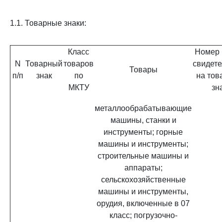
1.1. Товарные знаки:
Класс
Номер 
N
Товарный
товаров
свидете
Товары
п/п
знак
по
на тов
МКТУ
зн
металлообрабатывающие
машины, станки и
инструменты; горные
машины и инструменты;
строительные машины и
аппараты;
сельскохозяйственные
машины и инструменты,
орудия, включенные в 07
класс; погрузочно-