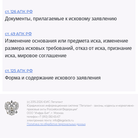
ст. 126 АПК РФ
Документы, прилагаемые к исковому заявлению
ст. 49 АПК РФ
Изменение основания или предмета иска, изменение
размера исковых требований, отказ от иска, признание
иска, мировое соглашение
ст. 125 АПК РФ
Форма и содержание искового заявления
(c) 2015-2026 ЮИС Легалакт
Юридическая информационная система "Легалакт - законы, кодексы и нормативно-
правовые акты Российской Федерации"
ООО "Инфра-Бит", г. Москва.
телефон +7 (910) 050-65-67
электронная почта: info@legalacts.ru
Политика по обработке персональных данных