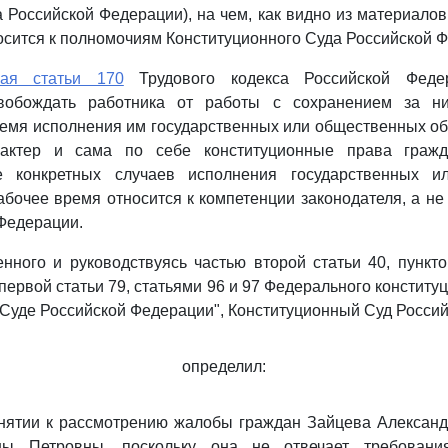
а Российской Федерации), на чем, как видно из материалов
носится к полномочиям Конституционного Суда Российской 
вая статьи 170
Трудового кодекса Российской Феде
свобождать работника от работы с сохранением за н
ремя исполнения им государственных или общественных об
рактер и сама по себе конституционные права гражд
е конкретных случаев исполнения государственных и
абочее время относится к компетенции законодателя, а не
Федерации.
нного и руководствуясь частью второй статьи 40, пункт
 первой статьи 79, статьями 96 и 97 Федерального конститу
Суде Российской Федерации", Конституционный Суд Росси
определил:
инятии к рассмотрению жалобы граждан Зайцева Алексан
ны Петровны, поскольку она не отвечает требовани