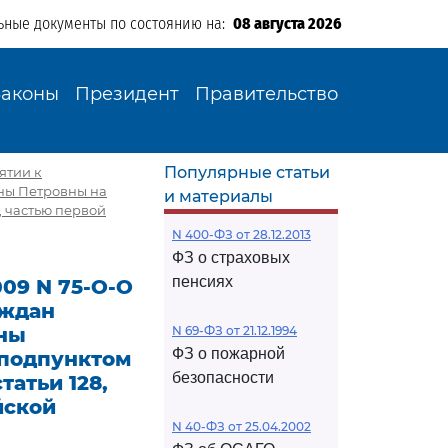
ьные документы по состоянию на:
08 августа 2026
Законы
Президент
Правительство
Популярные статьи
ятии к
ны Петровны на
и материалы
, частью первой
N 400-ФЗ от 28.12.2013
ФЗ о страховых
пенсиях
09 N 75-О-О
аждан
яны
N 69-ФЗ от 21.12.1994
ФЗ о пожарной
 подпунктом
безопасности
татьи 128,
йской
N 40-ФЗ от 25.04.2002