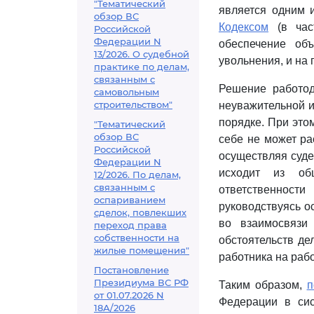
"Тематический
является одним 
обзор ВС
Кодексом
(в час
Российской
Федерации N
обеспечение объ
13/2026. О судебной
увольнения, и на
практике по делам,
связанным с
Решение работод
самовольным
строительством"
неуважительной и
порядке. При это
"Тематический
обзор ВС
себе не может ра
Российской
осуществляя суде
Федерации N
исходит из об
12/2026. По делам,
связанным с
ответственности 
оспариванием
руководствуясь 
сделок, повлекших
во взаимосвязи
переход права
собственности на
обстоятельств де
жилые помещения"
работника на раб
Постановление
Президиума ВС РФ
Таким образом,
п
от 01.07.2026 N
Федерации в си
18А/2026