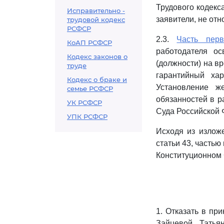
Трудового кодекс
Исправительно -
заявители, не от
трудовой кодекс
РСФСР
2.3.
Часть пер
КоАП РСФСР
работодателя о
Кодекс законов о
(должности) на в
труде
гарантийный ха
Кодекс о браке и
Установление ж
семье РСФСР
обязанностей в р
УК РСФСР
Суда Российской 
УПК РСФСР
Исходя из изложе
статьи 43, частью
Конституционном 
1. Отказать в пр
Зайцевой Татья