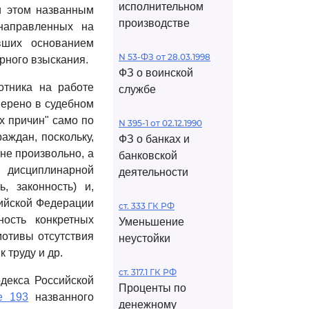
исполнительном
и этом названным
производстве
направленных на
ивших основанием
N 53-ФЗ от 28.03.1998
рного взыскания.
ФЗ о воинской
отника на работе
службе
верено в судебном
х причин" само по
N 395-1 от 02.12.1990
аждан, поскольку,
ФЗ о банках и
не произвольно, а
банковской
дисциплинарной
деятельности
ь, законность) и,
ийской Федерации
ст. 333 ГК РФ
ость конкретных
Уменьшение
мотивы отсутствия
неустойки
 труду и др.
ст. 317.1 ГК РФ
декса Российской
Проценты по
е 193
названного
денежному