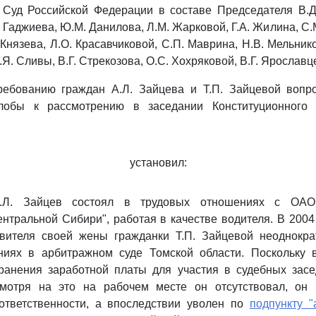
 Суд Российской Федерации в составе Председателя В.Д.
. Гаджиева, Ю.М. Данилова, Л.М. Жарковой, Г.А. Жилина, С.
Князева, Л.О. Красавчиковой, С.П. Маврина, Н.В. Мельнико
.Я. Сливы, В.Г. Стрекозова, О.С. Хохряковой, В.Г. Ярославц
ребованию граждан А.Л. Зайцева и Т.П. Зайцевой вопр
лобы к рассмотрению в заседании Конституционного 
установил:
.Л. Зайцев состоял в трудовых отношениях с ОАО
тральной Сибири", работая в качестве водителя. В 2004 
авителя своей жены гражданки Т.П. Зайцевой неоднокра
ниях в арбитражном суде Томской области. Поскольку 
хранения заработной платы для участия в судебных зас
смотря на это на рабочем месте он отсутствовал, он
ответственности, а впоследствии уволен по
подпункту "