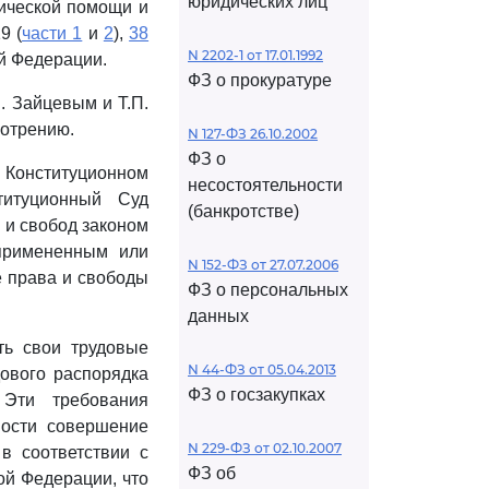
юридических лиц
дической помощи и
19 (
части 1
и
2
),
38
N 2202-1 от 17.01.1992
й Федерации.
ФЗ о прокуратуре
. Зайцевым и Т.П.
мотрению.
N 127-ФЗ 26.10.2002
ФЗ о
О Конституционном
несостоятельности
титуционный Суд
(банкротстве)
 и свобод законом
 примененным или
N 152-ФЗ от 27.07.2006
е права и свободы
ФЗ о персональных
данных
ть свои трудовые
N 44-ФЗ от 05.04.2013
дового распорядка
ФЗ о госзакупках
 Эти требования
ности совершение
N 229-ФЗ от 02.10.2007
в соответствии с
ФЗ об
ой Федерации, что