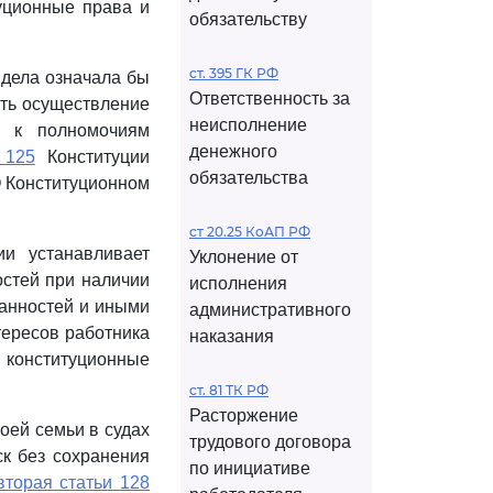
уционные права и
обязательству
ст. 395 ГК РФ
 дела означала бы
Ответственность за
сть осуществление
неисполнение
я к полномочиям
денежного
 125
Конституции
обязательства
О Конституционном
ст 20.25 КоАП РФ
и устанавливает
Уклонение от
остей при наличии
исполнения
занностей и иными
административного
тересов работника
наказания
я конституционные
ст. 81 ТК РФ
Расторжение
оей семьи в судах
трудового договора
ск без сохранения
по инициативе
вторая статьи 128