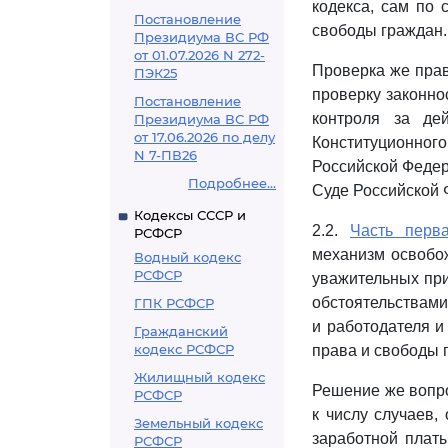
кодекса, сам по
Постановление
свободы граждан.
Президиума ВС РФ
от 01.07.2026 N 272-
Проверка же прав
ПЭК25
проверку законно
Постановление
контроля за де
Президиума ВС РФ
от 17.06.2026 по делу
Конституционно
N 7-ПВ26
Российской Федер
Подробнее...
Суде Российской 
Кодексы СССР и
2.2.
Часть перв
РСФСР
механизм освобож
Водный кодекс
РСФСР
уважительных при
обстоятельствами
ГПК РСФСР
и работодателя и
Гражданский
кодекс РСФСР
права и свободы 
Жилищный кодекс
Решение же вопро
РСФСР
к числу случаев,
Земельный кодекс
заработной платы
РСФСР