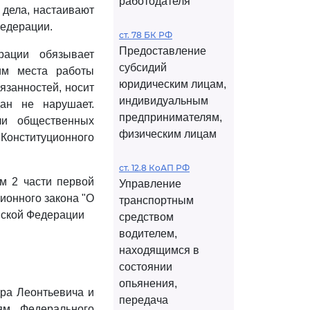
работодателя
 дела, настаивают
Федерации.
ст. 78 БК РФ
Предоставление
рации обязывает
субсидий
им места работы
юридическим лицам,
язанностей, носит
индивидуальным
ан не нарушает.
предпринимателям,
ли общественных
физическим лицам
 Конституционного
ст. 12.8 КоАП РФ
ом 2 части первой
Управление
ционного закона "О
транспортным
йской Федерации
средством
водителем,
находящимся в
состоянии
опьянения,
дра Леонтьевича и
передача
ям Федерального