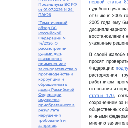
первой статьи 8
Президиума ВС РФ
судебного участка
от 01.07.2026 N 24-
ПЭК26
от 6 июня 2005 г
2005 года ему бы
"Тематический
обзор ВС
дисциплинарног
Российской
восстановлении 
Федерации N
указанные решени
14/2026. О
рассмотрении
судами дел,
В своей жалобе 
связанных с
просят проверит
применением
Федерации:
подпу
законодательства о
противодействии
расторжения тр
коррупции и
работником прог
обращением в
основания и поря
доход Российской
Федерации
статьи 170
, сог
имущества,
сохранением за н
приобретенного в
общественных обя
результате
нарушения
и иными федерал
требований и
мнению заявителе
запретов,