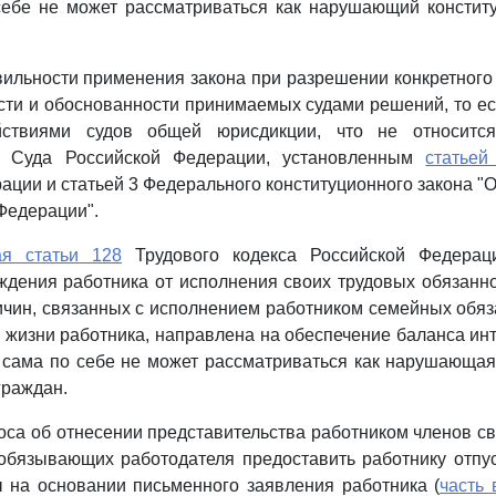
 себе не может рассматриваться как нарушающий констит
ильности применения закона при разрешении конкретного
сти и обоснованности принимаемых судами решений, то е
йствиями судов общей юрисдикции, что не относитс
го Суда Российской Федерации, установленным
статьей
ации и статьей 3 Федерального конституционного закона "
Федерации".
ая статьи 128
Трудового кодекса Российской Федераци
дения работника от исполнения своих трудовых обязанн
чин, связанных с исполнением работником семейных обя
 жизни работника, направлена на обеспечение баланса ин
 сама по себе не может рассматриваться как нарушающа
граждан.
са об отнесении представительства работником членов св
 обязывающих работодателя предоставить работнику отпу
 на основании письменного заявления работника (
часть 