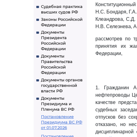
Конституционный
Судебная практика
Н.С. Бондаря, Г.А
высших судов РФ
Клеандрова, С.Д. 
Законы Российской
Федерации
Н.В. Селезнева, А
Документы
Президента
рассмотрев по т
Российской
принятия их жа
Федерации
Федерации,
Документы
Правительства
Российской
Федерации
Документы органов
государственной
1. Гражданин А
власти РФ
нефтепроводы Цен
Документы
качестве предст
Президиума и
Пленума ВС РФ
судебных заседа
Постановление
отпусков без со
Президиума ВС РФ
отказано, но не
от 01.07.2026
дисциплинарной 
Постановление