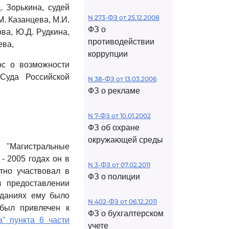
 Зорькина, судей
N 273-ФЗ от 25.12.2008
М. Казанцева, М.И.
ФЗ о
ва, Ю.Д. Рудкина,
противодействии
ева,
коррупции
ос о возможности
Суда Российской
N 38-ФЗ от 13.03.2006
ФЗ о рекламе
N 7-ФЗ от 10.01.2002
ФЗ об охране
окружающей среды
 "Магистральные
- 2005 годах он в
N 3-ФЗ от 07.02.2011
тно участвовал в
ФЗ о полиции
в предоставлении
еданиях ему было
N 402-ФЗ от 06.12.2011
 был привлечен к
ФЗ о бухгалтерском
а" пункта 6 части
учете