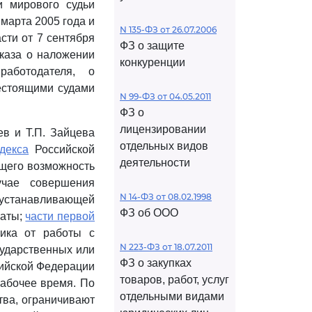
и мирового судьи
 марта 2005 года и
N 135-ФЗ от 26.07.2006
сти от 7 сентября
ФЗ о защите
иказа о наложении
конкуренции
работодателя, о
естоящими судами
N 99-ФЗ от 04.05.2011
ФЗ о
лицензировании
в и Т.П. Зайцева
отдельных видов
декса
Российской
деятельности
щего возможность
учае совершения
N 14-ФЗ от 08.02.1998
 устанавливающей
ФЗ об ООО
латы;
части первой
ника от работы с
N 223-ФЗ от 18.07.2011
сударственных или
ФЗ о закупках
ийской Федерации
товаров, работ, услуг
абочее время. По
отдельными видами
тва, ограничивают