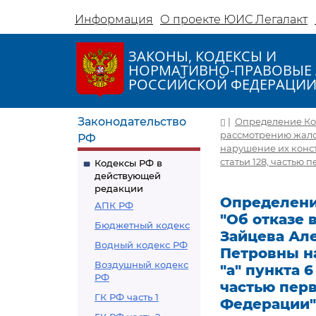
Информация
О проекте ЮИС Легалакт
ЗАКОНЫ, КОДЕКСЫ И
НОРМАТИВНО-ПРАВОВЫЕ 
РОССИЙСКОЙ ФЕДЕРАЦИ
Законодательство
|
Определение Кон
рассмотрению жало
РФ
нарушение их конст
статьи 128, частью
Кодексы РФ в
действующей
редакции
Определение
АПК РФ
"Об отказе
Бюджетный кодекс
Зайцева Ал
Водный кодекс РФ
Петровны н
Воздушный кодекс
"а" пункта 6
РФ
частью перв
ГК РФ часть 1
Федерации"