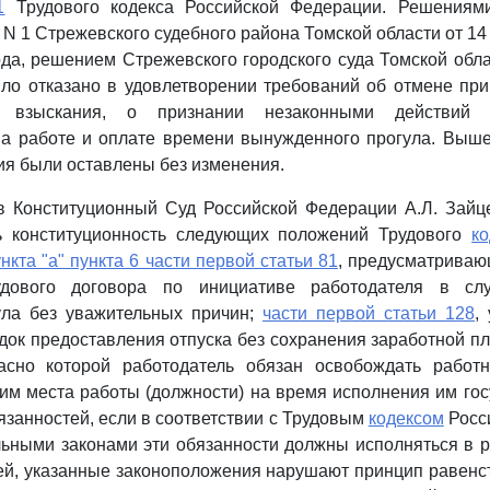
1
Трудового кодекса Российской Федерации. Решениям
 N 1 Стрежевского судебного района Томской области от 14
ода, решением Стрежевского городского суда Томской обла
ло отказано в удовлетворении требований об отмене пр
о взыскания, о признании незаконными действий 
на работе и оплате времени вынужденного прогула. Выш
я были оставлены без изменения.
в Конституционный Суд Российской Федерации А.Л. Зайце
ь конституционность следующих положений Трудового
ко
нкта "а" пункта 6 части первой статьи 81
, предусматриваю
удового договора по инициативе работодателя в сл
ула без уважительных причин;
части первой статьи 128
,
док предоставления отпуска без сохранения заработной п
ласно которой работодатель обязан освобождать работ
им места работы (должности) на время исполнения им го
занностей, если в соответствии с Трудовым
кодексом
Росс
ьными законами эти обязанности должны исполняться в р
й, указанные законоположения нарушают принцип равенс