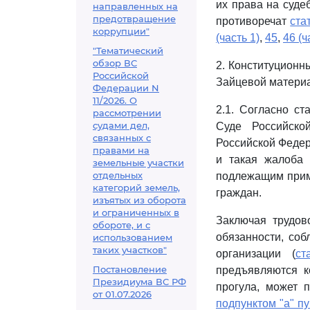
их права на суде
направленных на
предотвращение
противоречат
ста
коррупции"
(часть 1)
,
45
,
46 (ч
"Тематический
обзор ВС
2. Конституционн
Российской
Зайцевой материа
Федерации N
11/2026. О
2.1. Согласно ст
рассмотрении
судами дел,
Суде Российско
связанных с
Российской Федер
правами на
и такая жалоба 
земельные участки
отдельных
подлежащим приме
категорий земель,
граждан.
изъятых из оборота
и ограниченных в
Заключая трудов
обороте, и с
обязанности, соб
использованием
таких участков"
организации (
ст
Постановление
предъявляются к
Президиума ВС РФ
прогула, может 
от 01.07.2026
подпунктом "а" пу