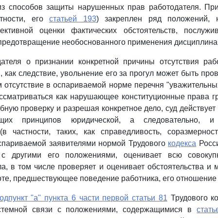
из способов защиты нарушенных прав работодателя. Пр
тности, его
статьей 193
) закреплен ряд положений, 
ективной оценки фактических обстоятельств, послуж
 предотвращение необоснованного применения дисциплина
ателя о признании конкретной причины отсутствия раб
, как следствие, увольнение его за прогул может быть про
м отсутствие в оспариваемой норме перечня "уважительны
ссматриваться как нарушающее конституционные права гр
бную проверку и разрешая конкретное дело, суд действует 
щих принципов юридической, а следовательно, и 
(в частности, таких, как справедливость, соразмерност
оспариваемой заявителями нормой Трудового
кодекса
Росс
 с другими его положениями, оценивает всю совокупн
ла, в том числе проверяет и оценивает обстоятельства и 
оте, предшествующее поведение работника, его отношение к
одпункт "а" пункта 6 части первой статьи 81
Трудового ко
стемной связи с положениями, содержащимися в
стать