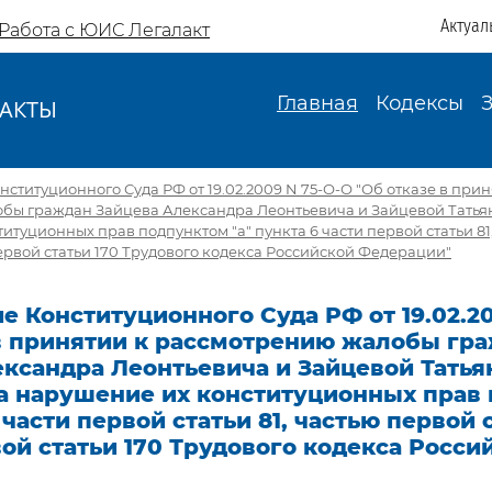
Актуал
Работа с ЮИС Легалакт
Главная
Кодексы
АКТЫ
И
ституционного Суда РФ от 19.02.2009 N 75-О-О "Об отказе в прин
бы граждан Зайцева Александра Леонтьевича и Зайцевой Татья
итуционных прав подпунктом "а" пункта 6 части первой статьи 81
 первой статьи 170 Трудового кодекса Российской Федерации"
 Конституционного Суда РФ от 19.02.20
 в принятии к рассмотрению жалобы гр
ександра Леонтьевича и Зайцевой Тать
а нарушение их конституционных прав
 части первой статьи 81, частью первой с
ой статьи 170 Трудового кодекса Росси