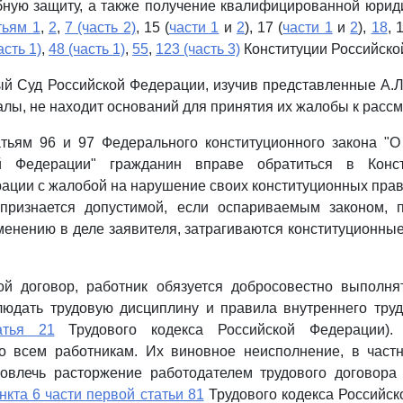
бную защиту, а также получение квалифицированной юри
тьям 1
,
2
,
7 (часть 2)
, 15 (
части 1
и
2
), 17 (
части 1
и
2
),
18
, 
асть 1)
,
48 (часть 1)
,
55
,
123 (часть 3)
Конституции Российско
ый Суд Российской Федерации, изучив представленные А.Л
лы, не находит оснований для принятия их жалобы к расс
атьям 96 и 97 Федерального конституционного закона "
й Федерации" гражданин вправе обратиться в Конс
ации с жалобой на нарушение своих конституционных прав
признается допустимой, если оспариваемым законом,
нению в деле заявителя, затрагиваются конституционны
ой договор, работник обязуется добросовестно выполня
людать трудовую дисциплину и правила внутреннего тру
атья 21
Трудового кодекса Российской Федерации).
о всем работникам. Их виновное неисполнение, в част
повлечь расторжение работодателем трудового договора 
нкта 6 части первой статьи 81
Трудового кодекса Российск