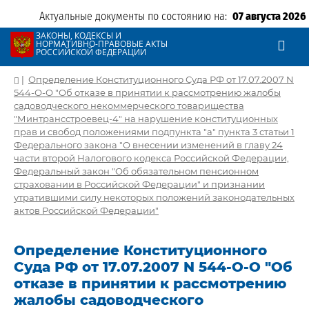
Актуальные документы по состоянию на:
07 августа 2026
ЗАКОНЫ, КОДЕКСЫ И
НОРМАТИВНО-ПРАВОВЫЕ АКТЫ
РОССИЙСКОЙ ФЕДЕРАЦИИ
|
Определение Конституционного Суда РФ от 17.07.2007 N
544-О-О "Об отказе в принятии к рассмотрению жалобы
садоводческого некоммерческого товарищества
"Минтрансстроевец-4" на нарушение конституционных
прав и свобод положениями подпункта "а" пункта 3 статьи 1
Федерального закона "О внесении изменений в главу 24
части второй Налогового кодекса Российской Федерации,
Федеральный закон "Об обязательном пенсионном
страховании в Российской Федерации" и признании
утратившими силу некоторых положений законодательных
актов Российской Федерации"
Определение Конституционного
Суда РФ от 17.07.2007 N 544-О-О "Об
отказе в принятии к рассмотрению
жалобы садоводческого