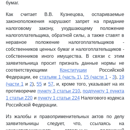
бумаг.
Как считает В.В. Кузнецова, оспариваемые
законоположения нарушают запрет на придание
налоговому закону, ухудшающему положение
налогоплательщика, обратной силы, а также ставят в
неравное положение налогоплательщиков -
собственников ценных бумаг и налогоплательщиков -
собственников иного имущества. В связи с этим
заявительница просит признать данные нормы не
соответствующими
Конституции
Российской
Федерации, ее
статьям 1 (часть 1)
,
15 (части 1
-
3
),
19
(части 1
и
2
),
55
и
57
, и, кроме того, указывает на их
противоречие
пункту 3 статьи 210
,
подпункту 1 пункта
1 статьи 220
и
пункту 1 статьи 224
Налогового кодекса
Российской Федерации.
Из жалобы и правоприменительных актов по делу
заявительницы следует, что, ссылаясь на