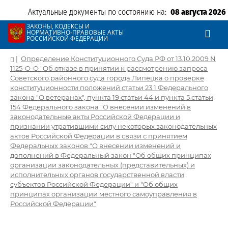
Актуальные документы по состоянию на:
08 августа 2026
ЗАКОНЫ, КОДЕКСЫ И
НОРМАТИВНО-ПРАВОВЫЕ АКТЫ
РОССИЙСКОЙ ФЕДЕРАЦИИ
|
Определение Конституционного Суда РФ от 13.10.2009 N
1125-О-О "Об отказе в принятии к рассмотрению запроса
Советского районного суда города Липецка о проверке
конституционности положений статьи 23.1 Федерального
закона "О ветеранах", пункта 19 статьи 44 и пункта 5 статьи
154 Федерального закона "О внесении изменений в
законодательные акты Российской Федерации и
признании утратившими силу некоторых законодательных
актов Российской Федерации в связи с принятием
Федеральных законов "О внесении изменений и
дополнений в Федеральный закон "Об общих принципах
организации законодательных (представительных) и
исполнительных органов государственной власти
субъектов Российской Федерации" и "Об общих
принципах организации местного самоуправления в
Российской Федерации"