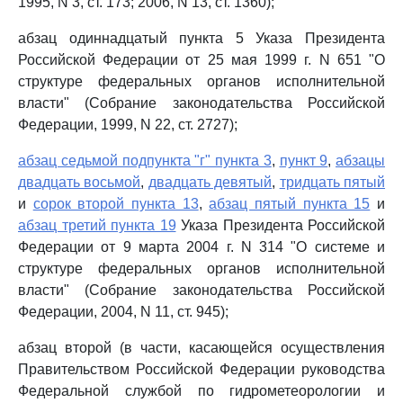
1995, N 3, ст. 173; 2006, N 13, ст. 1360);
абзац одиннадцатый пункта 5 Указа Президента
Российской Федерации от 25 мая 1999 г. N 651 "О
структуре федеральных органов исполнительной
власти" (Собрание законодательства Российской
Федерации, 1999, N 22, ст. 2727);
абзац седьмой подпункта "г" пункта 3
,
пункт 9
,
абзацы
двадцать восьмой
,
двадцать девятый
,
тридцать пятый
и
сорок второй пункта 13
,
абзац пятый пункта 15
и
абзац третий пункта 19
Указа Президента Российской
Федерации от 9 марта 2004 г. N 314 "О системе и
структуре федеральных органов исполнительной
власти" (Собрание законодательства Российской
Федерации, 2004, N 11, ст. 945);
абзац второй (в части, касающейся осуществления
Правительством Российской Федерации руководства
Федеральной службой по гидрометеорологии и