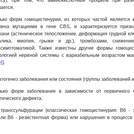
tHcy), при том, что аминокислотный профиль при ра
ается.
ько форм гомоцистинурии, из которых частой является к
лена мутациями в гене CBS, и характеризуется приз
кани (астеническое телосложение, деформация грудной кле
алика, миопия, грыжи и др.), тромбозами, снижени
 симптоматикой. Также известны другие формы гомоцис
ологией нервной системы с вариабельным возрастом ма
4
].
патогенез заболевания или состояния (группы заболеваний 
ько форм заболевания в зависимости от первичного 
тического дефекта.
транссульфурации (классическая гомоцистинурия: B6 -
или B6 - резистентная форма) или нарушения в процессе