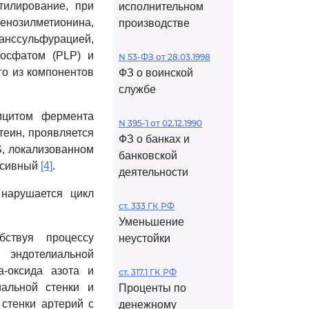
тилирование, при
исполнительном
денозилметионина,
производстве
анссульфурацией,
фосфатом (PLP) и
N 53-ФЗ от 28.03.1998
го из компонентов
ФЗ о воинской
службе
ицитом фермента
N 395-1 от 02.12.1990
теин, проявляется
ФЗ о банках и
S, локализованном
банковской
ессивный
[4]
.
деятельности
 нарушается цикл
ст. 333 ГК РФ
Уменьшение
бствуя процессу
неустойки
 эндотелиальной
а-оксида азота и
ст. 317.1 ГК РФ
иальной стенки и
Проценты по
стенки артерий с
денежному