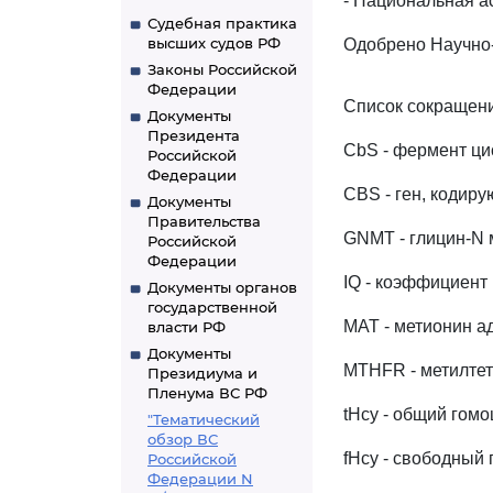
- Национальная а
Судебная практика
высших судов РФ
Одобрено Научно
Законы Российской
Федерации
Список сокращен
Документы
Президента
CbS - фермент ци
Российской
Федерации
CBS - ген, кодиру
Документы
Правительства
GNMT - глицин-N
Российской
Федерации
IQ - коэффициент
Документы органов
государственной
MAT - метионин а
власти РФ
Документы
MTHFR - метилте
Президиума и
Пленума ВС РФ
tHcy - общий гом
"Тематический
обзор ВС
fHcy - свободный
Российской
Федерации N