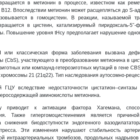
вращается в метионин в процессе, известном как реме
 B12. Впоследствии метионин может расщепляться до S-а
зовывается в гомоцистеин. В реакции, называемой тр
вращается в цистеин, катализируемый пиридоксаль-5"-
зы. Повышение уровня tHcy предполагает нарушение одно
 I или классическая форма заболевания вызвана деф
зы (CbS), участвующего в преобразовании метионина в цис
зиготных или компаунд-гетерозиготных мутаций в гене CB
 хромосомы 21 (21q22). Тип наследования аутосомно-рец
й ГЦУ вследствие недостаточности цистатион--синтазы
серосодержащей аминокислоты метионина.
y приводит к активации фактора Хагемана, спосо
ния. Также гипергомоцистеинемия является причиной
а снижения биодоступности эндогенного вазодилататор
стресса. Эти изменения нарушают стабильность артер
ой интраартериальных тромбозов, продольных надрывов 