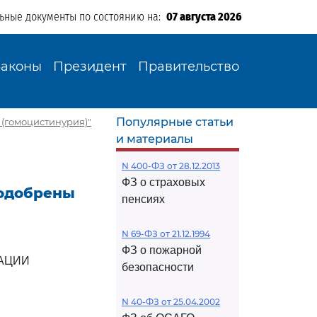
льные документы по состоянию на:
07 августа 2026
Законы
Президент
Правительство
Популярные статьи
(гомоцистинурия)"
и материалы
N 400-ФЗ от 28.12.2013
ФЗ о страховых
(одобрены
пенсиях
N 69-ФЗ от 21.12.1994
ФЗ о пожарной
АЦИИ
безопасности
N 40-ФЗ от 25.04.2002