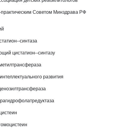
ссоциация детских реабилитологов
-практическим Советом Минздрава РФ
ий
статион--синтаза
ющий цистатион--синтазу
 метилтрансфераза
 интеллектуального развития
денозилтрансфераза
трагидрофолатредуктаза
оцистеин
 гомоцистеин