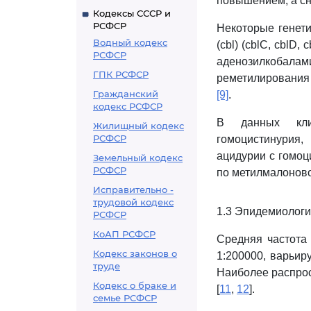
повышением, а с
Кодексы СССР и
РСФСР
Некоторые генети
Водный кодекс
(cbl) (cblC, cblD
РСФСР
аденозилкобалам
ГПК РСФСР
реметилирования
Гражданский
[9]
.
кодекс РСФСР
В данных клин
Жилищный кодекс
РСФСР
гомоцистинурия
ацидурии с гомоц
Земельный кодекс
РСФСР
по метилмалоново
Исправительно -
трудовой кодекс
1.3 Эпидемиологи
РСФСР
КоАП РСФСР
Средняя частота 
Кодекс законов о
1:200000, варьир
труде
Наиболее распрос
Кодекс о браке и
[
11
,
12
].
семье РСФСР