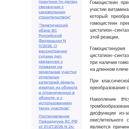
практике по делам,
Гомоцистеин пре
связанным с
участии витамина
самовольным
который преобра
строительством"
гомоцистеин пре
"Тематический
цистатион--синта
обзор ВС
Российской
этой реакции.
Федерации N
11/2026. О
Гомоцистинурия
рассмотрении
цистатион--синта
судами дел,
связанных с
при наличии гомо
правами на
на длинном плече
земельные участки
отдельных
При классическо
категорий земель,
изъятых из оборота
преобразования 
и ограниченных в
обороте, и с
Накопление tHc
использованием
тромбообразова
таких участков"
дисфункции из-з
Постановление
окислительного 
Президиума ВС РФ
от 01.07.2026 N 24-
являются причин