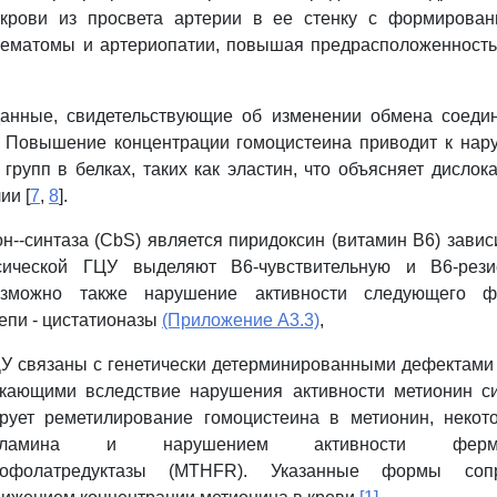
крови из просвета артерии в ее стенку с формирова
гематомы и артериопатии, повышая предрасположенность
анные, свидетельствующие об изменении обмена соедин
. Повышение концентрации гомоцистеина приводит к на
групп в белках, таких как эластин, что объясняет дислок
ии [
7
,
8
].
н--синтаза (CbS) является пиридоксин (витамин B6) зав
сической ГЦУ выделяют B6-чувствительную и B6-рез
озможно также нарушение активности следующего 
епи - цистатионазы
(Приложение А3.3)
,
У связаны с генетически детерминированными дефектами
икающими вследствие нарушения активности метионин си
ирует реметилирование гомоцистеина в метионин, неко
аламина и нарушением активности ферме
идрофолатредуктазы (MTHFR). Указанные формы соп