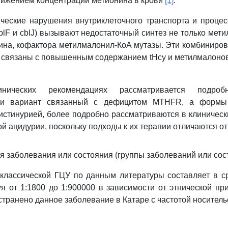
нижением концентрации метионина в крови
[1]
.
ческие нарушения внутриклеточного транспорта и проце
, cblF и cblJ) вызывают недостаточный синтез не только мет
ина, кофактора метилмалонил-КоА мутазы. Эти комбиниро
 связаны с повышенным содержанием tHcy и метилмалонов
ических рекомендациях рассматривается подробн
, и вариант связанный с дефицитом MTHFR, а формы
истинурией, более подробно рассматриваются в клиничес
й ацидурии, поскольку подходы к их терапии отличаются от
я заболевания или состояния (группы заболеваний или сос
классической ГЦУ по данным литературы составляет в с
уя от 1:1800 до 1:900000 в зависимости от этнической п
транено данное заболевание в Катаре с частотой носител