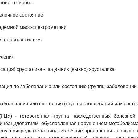
енового сиропа
елочное состояние
ндемной масс-спектрометрии
я нервная система
еления
сация) хрусталика - подвывих (вывих) хрусталика
мация по заболеванию или состоянию (группы заболеваний 
заболевания или состояния (группы заболеваний или состо
(ГЦУ) - гетерогенная группа наследственных болезней
миноацидопатиям, обусловленная нарушением метаболизм
ервую очередь метионина. Их общие проявления - повыше