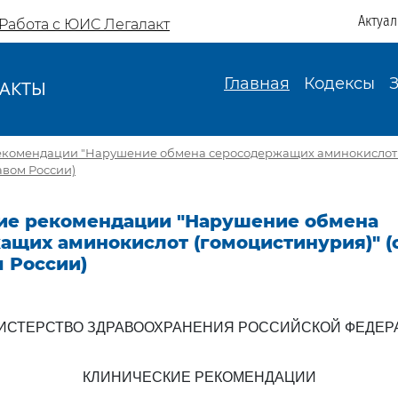
Актуа
Работа с ЮИС Легалакт
Главная
Кодексы
АКТЫ
И
екомендации "Нарушение обмена серосодержащих аминокислот 
вом России)
ие рекомендации "Нарушение обмена
ащих аминокислот (гомоцистинурия)" 
 России)
ИСТЕРСТВО ЗДРАВООХРАНЕНИЯ РОССИЙСКОЙ ФЕДЕР
КЛИНИЧЕСКИЕ РЕКОМЕНДАЦИИ