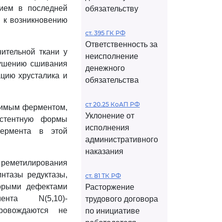
нием в последней
обязательству
 к возникновению
ст. 395 ГК РФ
Ответственность за
ительной ткани у
неисполнение
рушению сшивания
денежного
ацию хрусталика и
обязательства
ст 20.25 КоАП РФ
исимым ферментом,
Уклонение от
истентную формы
исполнения
фермента в этой
административного
наказания
 реметилирования
нтазы редуктазы,
ст. 81 ТК РФ
торыми дефектами
Расторжение
нта N(5,10)-
трудового договора
ровождаются не
по инициативе