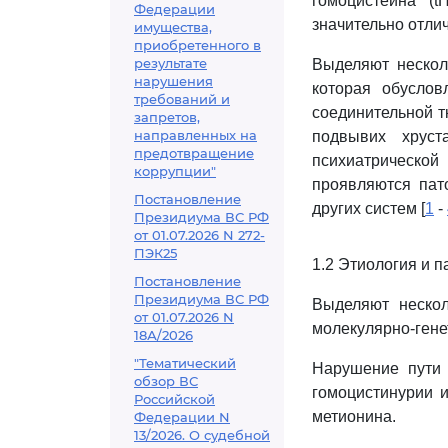
гомоцистеина (
Федерации
значительно отлич
имущества,
приобретенного в
результате
Выделяют нескол
нарушения
которая обуслов
требований и
соединительной т
запретов,
направленных на
подвывих хруст
предотвращение
психиатрической
коррупции"
проявляются пат
Постановление
других систем [
1
-
Президиума ВС РФ
от 01.07.2026 N 272-
ПЭК25
1.2 Этиология и 
Постановление
Президиума ВС РФ
Выделяют нескол
от 01.07.2026 N
молекулярно-гене
18А/2026
"Тематический
Нарушение пути 
обзор ВС
гомоцистинурии 
Российской
метионина.
Федерации N
13/2026. О судебной