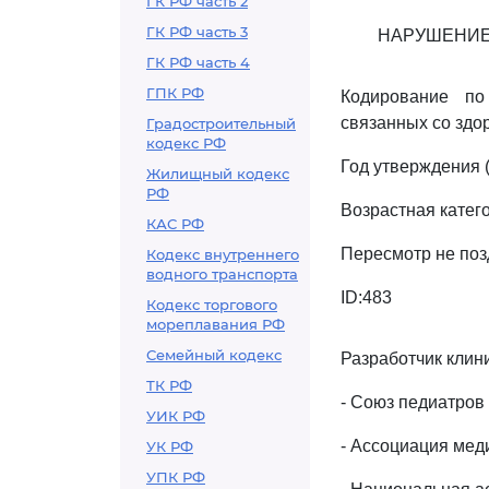
ГК РФ часть 2
ГК РФ часть 3
НАРУШЕНИЕ
ГК РФ часть 4
ГПК РФ
Кодирование по
связанных со здо
Градостроительный
кодекс РФ
Год утверждения (
Жилищный кодекс
РФ
Возрастная катег
КАС РФ
Пересмотр не поз
Кодекс внутреннего
водного транспорта
ID:483
Кодекс торгового
мореплавания РФ
Семейный кодекс
Разработчик клин
ТК РФ
- Союз педиатров
УИК РФ
- Ассоциация мед
УК РФ
УПК РФ