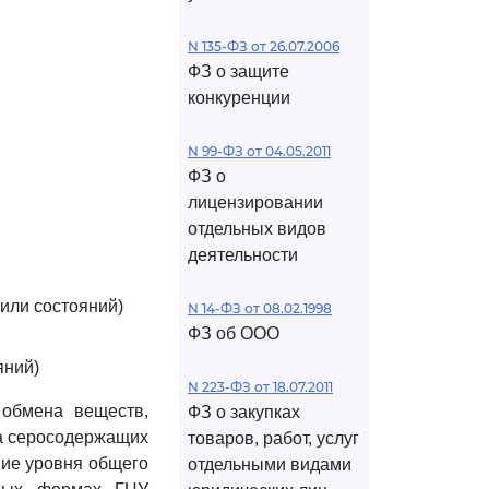
N 135-ФЗ от 26.07.2006
ФЗ о защите
конкуренции
N 99-ФЗ от 04.05.2011
ФЗ о
лицензировании
отдельных видов
деятельности
или состояний)
N 14-ФЗ от 08.02.1998
ФЗ об ООО
яний)
N 223-ФЗ от 18.07.2011
 обмена веществ,
ФЗ о закупках
а серосодержащих
товаров, работ, услуг
ние уровня общего
отдельными видами