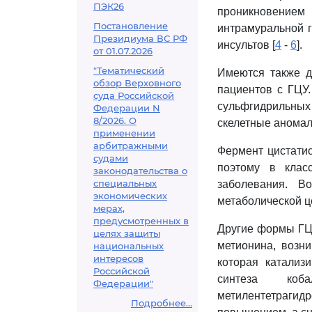
ПЭК26
проникновением 
Постановление
интрамуральной 
Президиума ВС РФ
инсультов [
4
-
6
].
от 01.07.2026
"Тематический
Имеются также д
обзор Верховного
пациентов с ГЦУ
суда Российской
сульфгидрильных 
Федерации N
8/2026. О
скелетные аномал
применении
арбитражными
Фермент цистатио
судами
поэтому в клас
законодательства о
специальных
заболевания. В
экономических
метаболической ц
мерах,
предусмотренных в
Другие формы ГЦ
целях защиты
метионина, возн
национальных
интересов
которая катализ
Российской
синтеза коб
Федерации"
метилентетраг
Подробнее...