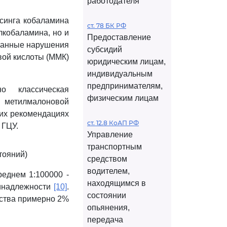
работодателя
ссинга кобаламина
ст. 78 БК РФ
илкобаламина, но и
Предоставление
ванные нарушения
субсидий
ой кислоты (ММК)
юридическим лицам,
индивидуальным
предпринимателям,
о классическая
физическим лицам
 метилмалоновой
ких рекомендациях
ст. 12.8 КоАП РФ
 ГЦУ.
Управление
транспортным
тояний)
средством
водителем,
реднем 1:100000 -
находящимся в
ринадлежности
[10]
.
состоянии
ьства примерно 2%
опьянения,
передача