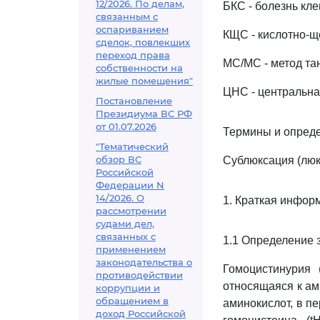
12/2026. По делам,
БКС - болезнь кл
связанным с
оспариванием
КЩС - кислотно-щ
сделок, повлекших
переход права
МС/МС - метод та
собственности на
жилые помещения"
ЦНС - центральна
Постановление
Президиума ВС РФ
от 01.07.2026
Термины и опред
"Тематический
обзор ВС
Сублюксация (люк
Российской
Федерации N
14/2026. О
1. Краткая инфор
рассмотрении
судами дел,
связанных с
1.1 Определение 
применением
законодательства о
Гомоцистинурия 
противодействии
относящаяся к а
коррупции и
обращением в
аминокислот, в п
доход Российской