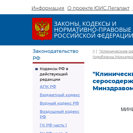
Информация
О проекте ЮИС Легалакт
ЗАКОНЫ, КОДЕКСЫ И
НОРМАТИВНО-ПРАВОВЫЕ 
РОССИЙСКОЙ ФЕДЕРАЦИ
Законодательство
|
"Клинические р
(одобрены Минздра
РФ
Кодексы РФ в
"Клиническ
действующей
редакции
серосодерж
АПК РФ
Минздравом
Бюджетный кодекс
Водный кодекс РФ
МИН
Воздушный кодекс
РФ
ГК РФ часть 1