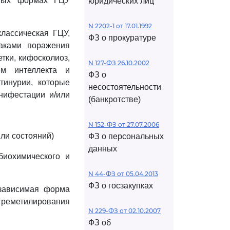
зных формах ГЦУ
юридических лиц
N 2202-1 от 17.01.1992
лассическая ГЦУ,
ФЗ о прокуратуре
наками поражения
тки, кифосколиоз,
N 127-ФЗ 26.10.2002
ем интеллекта и
ФЗ о
тинурии, которые
несостоятельности
нифестации и/или
(банкротстве)
N 152-ФЗ от 27.07.2006
или состояний)
ФЗ о персональных
данных
биохимического и
N 44-ФЗ от 05.04.2013
ФЗ о госзакупках
 зависимая форма
 реметилирования
N 229-ФЗ от 02.10.2007
ФЗ об