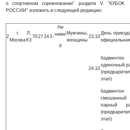
о спортивном соревновании" раздела V. "КУБОК
РОССИИ" изложить в следующей редакции:
Не
г.
Л,
Мужчины,
День приезда
ниже
2
70
27
24
3
-
23.10
Москва
КЗ
женщины
официальная
II
бадминт
одиночный р
24.10
(предварите
этап)
бадминт
смешанный
парный ра
(предварите
этап)