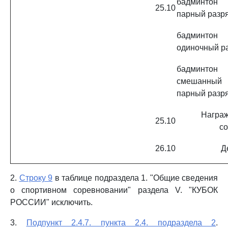
бадминт
25.10
парный разр
бадминт
одиночный р
бадминт
смешанный
парный разр
Награж
25.10
с
26.10
Д
2.
Строку 9
в таблице подраздела 1. "Общие сведения
о спортивном соревновании" раздела V. "КУБОК
РОССИИ" исключить.
3.
Подпункт 2.4.7. пункта 2.4. подраздела 2
.