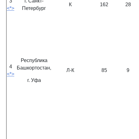
3
г. Санкт-
К
162
28
<*>
Петербург
Республика
4
Башкортостан,
Л-К
85
9
<*>
г. Уфа