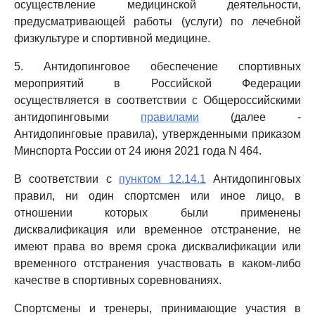
осуществление медицинской деятельности,
предусматривающей работы (услуги) по лечебной
физкультуре и спортивной медицине.
5. Антидопинговое обеспечение спортивных
мероприятий в Российской Федерации
осуществляется в соответствии с Общероссийскими
антидопинговыми
правилами
(далее -
Антидопинговые правила), утвержденными приказом
Минспорта России от 24 июня 2021 года N 464.
В соответствии с
пунктом 12.14.1
Антидопинговых
правил, ни один спортсмен или иное лицо, в
отношении которых были применены
дисквалификация или временное отстранение, не
имеют права во время срока дисквалификации или
временного отстранения участвовать в каком-либо
качестве в спортивных соревнованиях.
Спортсмены и тренеры, принимающие участия в