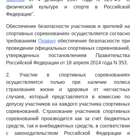
физической культуре и спорте в Российской
Федерации".
Обеспечение безопасности участников и зрителей на
спортивных соревнованиях осуществляется согласно
требованиям
Правил
обеспечения безопасности при
проведении официальных спортивных соревнований,
утвержденных постановлением Правительства
Российской Федерации от 18 апреля 2014 года N 353.
2. Участие в спортивных соревнованиях
осуществляется только при наличии полиса
страхования жизни и здоровья от несчастных
случаев, который представляется в комиссию по
допуску участников на каждого участника спортивных
соревнований. Страхование участников спортивных
соревнований производится как за счет бюджетных
средств, так и внебюджетных средств, в соответствии
с законодательством Российской Федерации и