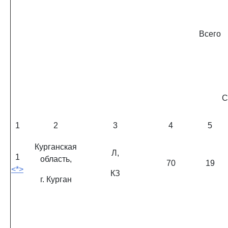
Всего
С
1
2
3
4
5
Курганская
Л,
1
область,
70
19
<*>
КЗ
г. Курган