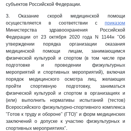
субъектов Российской Федерации.
3. Оказание скорой медицинской помощи
осуществляется в соответствии с
приказом
Министерства здравоохранения Российской
Федерации от 23 октября 2020 года N 1144н "Об
утверждении порядка организации оказания
медицинской помощи лицам, занимающимся
физической культурой и спортом (в том числе при
подготовке и проведении физкультурных
мероприятий и спортивных мероприятий), включая
порядок медицинского осмотра лиц, желающих
пройти спортивную подготовку, заниматься
физической культурой и спортом в организациях и
(или) выполнить нормативы испытаний (тестов)
Всероссийского физкультурно-спортивного комплекса
"Готов к труду и обороне" (ГТО)" и форм медицинских
заключений о допуске к участию физкультурных и
спортивных мероприятиях".