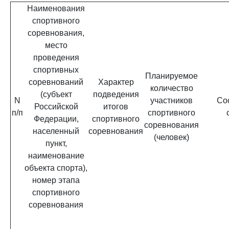
Наименования
спортивного
соревнования,
место
проведения
спортивных
Планируемое
соревнований
Характер
количество
(субъект
подведения
N
участников
Со
Российской
итогов
п/п
спортивного
Федерации,
спортивного
соревнования
населенный
соревнования
(человек)
пункт,
наименование
объекта спорта),
номер этапа
спортивного
соревнования