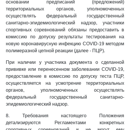
основании предписаний (предложений)
территориальных органов, уполномоченных
осуществлять федеральный государственный
санитарно-эпидемиологический надзор, участники
спортивных соревнований обязаны предоставить в
комиссию по допуску результаты тестирования на
новую коронавирусную инфекцию COVID-19 методом
полимеразной цепной реакции (далее - ПЦР).
При наличии у участника документа о сделанной
прививке или перенесенном заболевании COVID-19,
предоставление в комиссию по допуску теста ПЦР,
осуществляется на усмотрение территориальных
органов, уполномоченных осуществлять
федеральный государственный санитарно-
эпидемиологический надзор.
8. Требования настоящего Положения
детализируются Регламентами конкретных
спортивных соревнований и не могут ему