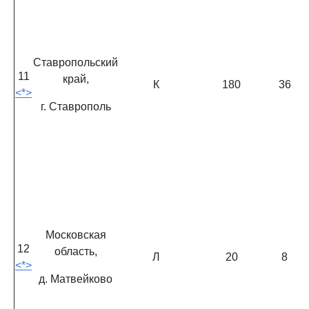
Ставропольский
11
край,
К
180
36
<*>
г. Ставрополь
Московская
12
область,
Л
20
8
<*>
д. Матвейково