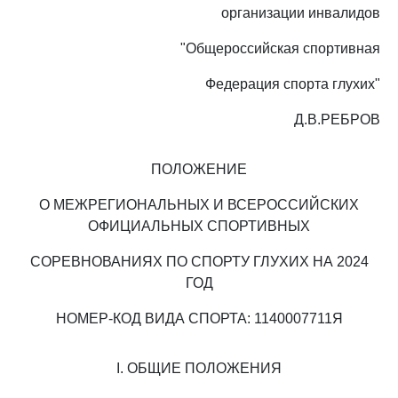
организации инвалидов
"Общероссийская спортивная
Федерация спорта глухих"
Д.В.РЕБРОВ
ПОЛОЖЕНИЕ
О МЕЖРЕГИОНАЛЬНЫХ И ВСЕРОССИЙСКИХ
ОФИЦИАЛЬНЫХ СПОРТИВНЫХ
СОРЕВНОВАНИЯХ ПО СПОРТУ ГЛУХИХ НА 2024
ГОД
НОМЕР-КОД ВИДА СПОРТА: 1140007711Я
I. ОБЩИЕ ПОЛОЖЕНИЯ