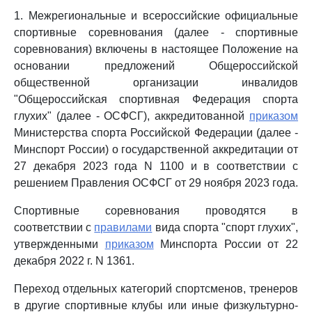
1. Межрегиональные и всероссийские официальные
спортивные соревнования (далее - спортивные
соревнования) включены в настоящее Положение на
основании предложений Общероссийской
общественной организации инвалидов
"Общероссийская спортивная Федерация спорта
глухих" (далее - ОСФСГ), аккредитованной
приказом
Министерства спорта Российской Федерации (далее -
Минспорт России) о государственной аккредитации от
27 декабря 2023 года N 1100 и в соответствии с
решением Правления ОСФСГ от 29 ноября 2023 года.
Спортивные соревнования проводятся в
соответствии с
правилами
вида спорта "спорт глухих",
утвержденными
приказом
Минспорта России от 22
декабря 2022 г. N 1361.
Переход отдельных категорий спортсменов, тренеров
в другие спортивные клубы или иные физкультурно-