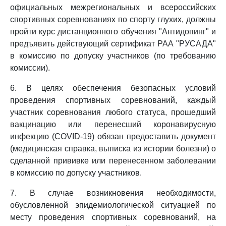
официальных межрегиональных и всероссийских
спортивных соревнованиях по спорту глухих, должны
пройти курс дистанционного обучения "Антидопинг" и
предъявить действующий сертификат РАА "РУСАДА"
в комиссию по допуску участников (по требованию
комиссии).
6. В целях обеспечения безопасных условий
проведения спортивных соревнований, каждый
участник соревнования любого статуса, прошедший
вакцинацию или перенесший коронавирусную
инфекцию (COVID-19) обязан предоставить документ
(медицинская справка, выписка из истории болезни) о
сделанной прививке или перенесенном заболевании
в комиссию по допуску участников.
7. В случае возникновения необходимости,
обусловленной эпидемиологической ситуацией по
месту проведения спортивных соревнований, на