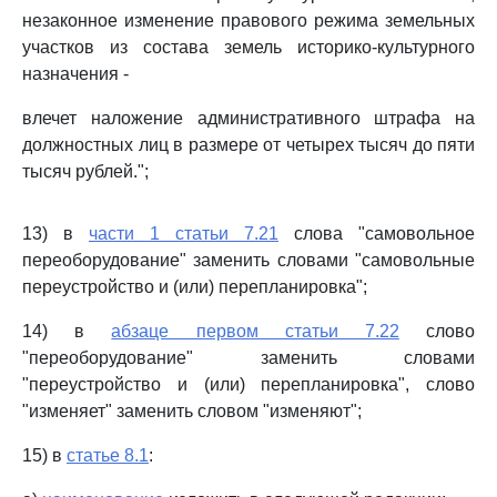
незаконное изменение правового режима земельных
участков из состава земель историко-культурного
назначения -
влечет наложение административного штрафа на
должностных лиц в размере от четырех тысяч до пяти
тысяч рублей.";
13) в
части 1 статьи 7.21
слова "самовольное
переоборудование" заменить словами "самовольные
переустройство и (или) перепланировка";
14) в
абзаце первом статьи 7.22
слово
"переоборудование" заменить словами
"переустройство и (или) перепланировка", слово
"изменяет" заменить словом "изменяют";
15) в
статье 8.1
: