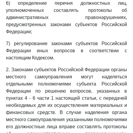
6) определение перечня должностных лиц,
уполномоченных составлять протоколы об
административных правонарушениях,
предусмотренных законами субъектов Российской
Федерации;
7) регулирование законами субъектов Российской
Федерации иных вопросов в соответствии с
настоящим Кодексом.
2. Законами субъектов Российской Федерации органы
местного самоуправления могут наделяться
отдельными полномочиями субъекта Российской
Федерации по решению вопросов, указанных в
пунктах 4 - 6 части 1 настоящей статьи, с передачей
необходимых для их осуществления материальных и
финансовых средств. В случае наделения органа
местного самоуправления указанными полномочиями
его должностные лица вправе составлять протоколы