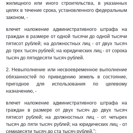
жилищного или иного строительства, в указанных
целях в течение срока, установленного федеральным
законом, -
влечет наложение административного штрафа на
граждан в размере от одной тысячи до одной тысячи
пятисот рублей; на должностных лиц - от двух тысяч
до трех тысяч рублей; на юридических лиц - от сорока
тысяч до пятидесяти тысяч рублей.
2. Невыполнение или несвоевременное выполнение
обязанностей по приведению земель в состояние,
пригодное для использования по целевому
назначению, -
влечет наложение административного штрафа на
граждан в размере от двух тысяч до двух тысяч
пятисот рублей; на должностных лиц - от четырех
тысяч до пяти тысяч рублей; на юридических лиц - от
семидесяти тысяч до ста тысяч рублей.";