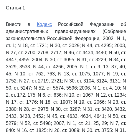
Статья 1
Внести в
Кодекс
Российской Федерации об
административных правонарушениях (Собрание
законодательства Российской Федерации, 2002, N 1,
ст. 1; N 18, ст. 1721; N 30, ст. 3029; N 44, ст. 4295; 2003,
N 27, ст. 2700, 2708, 2717; N 46, ст. 4434, 4440; N 50, ст.
4847, 4855; 2004, N 30, ст. 3095; N 31, ст. 3229; N 34, ст.
3529, 3533; N 44, ст. 4266; 2005, N 1, ст. 9, 13, 37, 40,
45; N 10, ст. 762, 763; N 13, ст. 1075, 1077; N 19, ст.
1752; N 27, ст. 2719, 2721; N 30, ст. 3104, 3124, 3131; N
50, ст. 5247; N 52, ст. 5574, 5596; 2006, N 1, ст. 4, 10; N
2, ст. 172, 175; N 6, ст. 636; N 10, ст. 1067; N 12, ст. 1234;
N 17, ст. 1776; N 18, ст. 1907; N 19, ст. 2066; N 23, ст.
2380; N 28, ст. 2975; N 30, ст. 3287; N 31, ст. 3420, 3432,
3433, 3438, 3452; N 45, ст. 4633, 4634, 4641; N 50, ст.
5279; N 52, ст. 5498; 2007, N 1, ст. 21, 25, 29; N 7, ст.
840; N 16, ст. 1825; N 26, ст. 3089; N 30, ст. 3755; N 31,