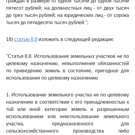
граждан в размере от одной тысячи до одной тысячи
пятисот рублей; на должностных лиц - от двух тысяч
до трех тысяч рублей; на юридических лиц - от сорока
тысяч до пятидесяти тысяч рублей.";
18)
статью 8.8
изложить в следующей редакции:
"Статья 8.8. Использование земельных участков не по
целевому назначению, невыполнение обязанностей
по приведению земель в состояние, пригодное для
использования по целевому назначению
1. Использование земельного участка не по целевому
назначению в соответствии с его принадлежностью к
той или иной категории земель и разрешенным
использованием или неиспользование земельного
участка, предназначенного для
сельскохозяйственного производства либо