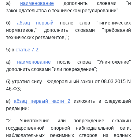
а)
наименование
дополнить словами "и
законодательства о техническом регулировании";
б)
абзац первый
после слов "гигиенических
нормативов," дополнить словами "требований
технических регламентов,";
5) в
статье 7.2
:
а)
наименование
после слова "Уничтожение"
дополнить словами "или повреждение";
б) утратил силу. - Федеральный закон от 08.03.2015 N
46-ФЗ;
в)
абзац первый части 2
изложить в следующей
редакции:
"2. Уничтожение или повреждение скважин
государственной опорной наблюдательной сети,
наблюдательных режимных створов на водных