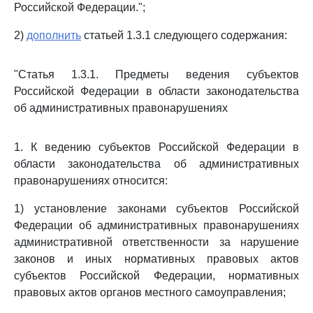
Российской Федерации.";
2)
дополнить
статьей 1.3.1 следующего содержания:
"Статья 1.3.1. Предметы ведения субъектов
Российской Федерации в области законодательства
об административных правонарушениях
1. К ведению субъектов Российской Федерации в
области законодательства об административных
правонарушениях относится:
1) установление законами субъектов Российской
Федерации об административных правонарушениях
административной ответственности за нарушение
законов и иных нормативных правовых актов
субъектов Российской Федерации, нормативных
правовых актов органов местного самоуправления;