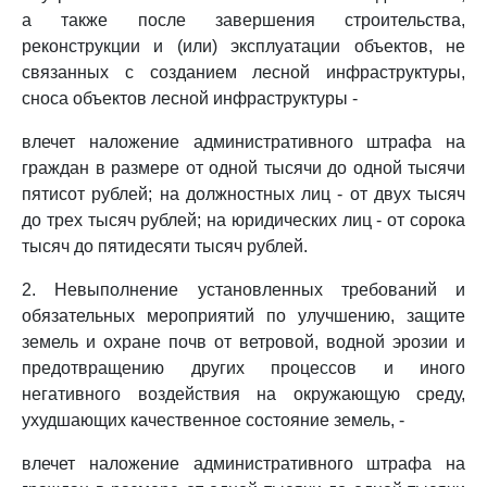
а также после завершения строительства,
реконструкции и (или) эксплуатации объектов, не
связанных с созданием лесной инфраструктуры,
сноса объектов лесной инфраструктуры -
влечет наложение административного штрафа на
граждан в размере от одной тысячи до одной тысячи
пятисот рублей; на должностных лиц - от двух тысяч
до трех тысяч рублей; на юридических лиц - от сорока
тысяч до пятидесяти тысяч рублей.
2. Невыполнение установленных требований и
обязательных мероприятий по улучшению, защите
земель и охране почв от ветровой, водной эрозии и
предотвращению других процессов и иного
негативного воздействия на окружающую среду,
ухудшающих качественное состояние земель, -
влечет наложение административного штрафа на