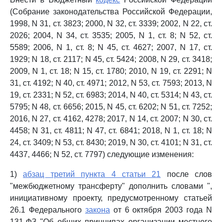
(Собрание законодательства Российской Федерации,
1998, N 31, ст. 3823; 2000, N 32, ст. 3339; 2002, N 22, ст.
2026; 2004, N 34, ст. 3535; 2005, N 1, ст. 8; N 52, ст.
5589; 2006, N 1, ст. 8; N 45, ст. 4627; 2007, N 17, ст.
1929; N 18, ст. 2117; N 45, ст. 5424; 2008, N 29, ст. 3418;
2009, N 1, ст. 18; N 15, ст. 1780; 2010, N 19, ст. 2291; N
31, ст. 4192; N 40, ст. 4971; 2012, N 53, ст. 7593; 2013, N
19, ст. 2331; N 52, ст. 6983; 2014, N 40, ст. 5314; N 43, ст.
5795; N 48, ст. 6656; 2015, N 45, ст. 6202; N 51, ст. 7252;
2016, N 27, ст. 4162, 4278; 2017, N 14, ст. 2007; N 30, ст.
4458; N 31, ст. 4811; N 47, ст. 6841; 2018, N 1, ст. 18; N
24, ст. 3409; N 53, ст. 8430; 2019, N 30, ст. 4101; N 31, ст.
4437, 4466; N 52, ст. 7797) следующие изменения:
1)
абзац третий пункта 4 статьи 21
после слов
"межбюджетному трансферту" дополнить словами ",
инициативному проекту, предусмотренному статьей
26.1 Федерального
закона
от 6 октября 2003 года N
131-ФЗ "Об общих принципах организации местного