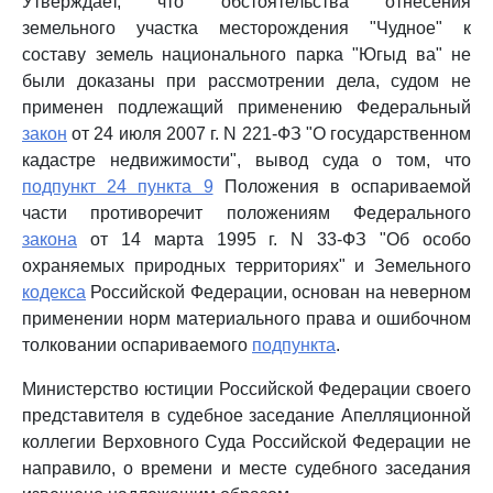
Утверждает, что обстоятельства отнесения
земельного участка месторождения "Чудное" к
составу земель национального парка "Югыд ва" не
были доказаны при рассмотрении дела, судом не
применен подлежащий применению Федеральный
закон
от 24 июля 2007 г. N 221-ФЗ "О государственном
кадастре недвижимости", вывод суда о том, что
подпункт 24 пункта 9
Положения в оспариваемой
части противоречит положениям Федерального
закона
от 14 марта 1995 г. N 33-ФЗ "Об особо
охраняемых природных территориях" и Земельного
кодекса
Российской Федерации, основан на неверном
применении норм материального права и ошибочном
толковании оспариваемого
подпункта
.
Министерство юстиции Российской Федерации своего
представителя в судебное заседание Апелляционной
коллегии Верховного Суда Российской Федерации не
направило, о времени и месте судебного заседания