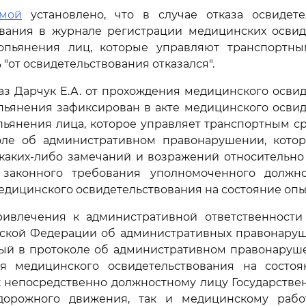
мой
установлено, что в случае отказа освидете
ования в журнале регистрации медицинских освид
опьянения лиц, которые управляют транспортны
 "от освидетельствования отказался".
каз Дарчук Е.А. от прохождения медицинского осви
пьянения зафиксирован в акте медицинского осви
пьянения лица, которое управляет транспортным сред
коле об административном правонарушении, котор
 каких-либо замечаний и возражений относительно
законного требования уполномоченного должн
ицинского освидетельствования на состояние опьяне
ивлечения к административной ответственност
йской Федерации об административных правонаруш
ый в протоколе об административном правонаруше
я медицинского освидетельствования на состоя
к непосредственно должностному лицу Государстве
дорожного движения, так и медицинскому рабо