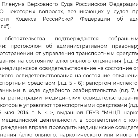
 Пленума Верховного Суда Российской Федерации
"О некоторых вопросах, возникающих у судов 
сти Кодекса Российской Федерации об адм
х").
 обстоятельства подтверждаются собран
ами: протоколом об административном правонаруш
отстранении от управления транспортным средством 
вания на состояние алкогольного опьянения (л.д. 3
 медицинское освидетельствование на состояние опья
кого освидетельствования на состояние опьянени
спортным средством (л.д. 5 - 6); рапортом инспекто
анными в ходе судебного разбирательства (л.д. 7, 6
ла регистрации медицинских освидетельствовани
которые управляют транспортными средствами (л.д. 
6 мая 2014 г. N <...>, выданной ГБУЗ "МНЦП нарк
 медицинской деятельности, в соответствии с кот
чреждение вправе проводить медицинские освидете
нения (алкогольного, наркотического или иного т