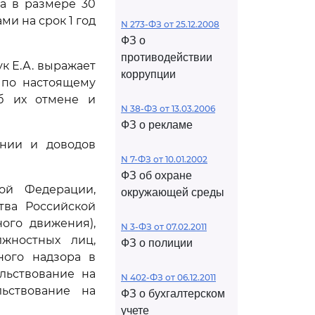
а в размере 30
и на срок 1 год
N 273-ФЗ от 25.12.2008
ФЗ о
противодействии
к Е.А. выражает
коррупции
 по настоящему
об их отмене и
N 38-ФЗ от 13.03.2006
ФЗ о рекламе
ении и доводов
N 7-ФЗ от 10.01.2002
ФЗ об охране
ой Федерации,
окружающей среды
тва Российской
ого движения),
N 3-ФЗ от 07.02.2011
лжностных лиц,
ФЗ о полиции
ного надзора в
льствование на
N 402-ФЗ от 06.12.2011
льствование на
ФЗ о бухгалтерском
учете