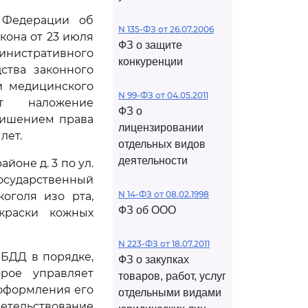
 Федерации об
N 135-ФЗ от 26.07.2006
кона от 23 июля
ФЗ о защите
инистративного
конкуренции
ства законного
и медицинского
N 99-ФЗ от 04.05.2011
ет наложение
ФЗ о
лишением права
лицензировании
лет.
отдельных видов
деятельности
айоне д. 3 по ул.
 государственный
N 14-ФЗ от 08.02.1998
коголя изо рта,
ФЗ об ООО
краски кожных
N 223-ФЗ от 18.07.2011
БДД в порядке,
ФЗ о закупках
орое управляет
товаров, работ, услуг
 оформления его
отдельными видами
детельствование