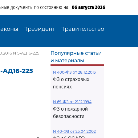
ьные документы по состоянию на:
06 августа 2026
Законы
Президент
Правительство
Популярные статьи
.2016 N 5-АД16-225
и материалы
5-АД16-225
N 400-ФЗ от 28.12.2013
ФЗ о страховых
пенсиях
N 69-ФЗ от 21.12.1994
ФЗ о пожарной
безопасности
N 40-ФЗ от 25.04.2002