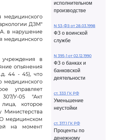
исполнительном
производстве
я медицинского
наркологии ДЗМ"
N 53-ФЗ от 28.03.1998
Е.А. в нарушение
ФЗ о воинской
я медицинского
службе
N 395-1 от 02.12.1990
о учреждения в
ФЗ о банках и
яние опьянения
банковской
. 44 - 45), что
деятельности
ю медицинского
рое управляет
ст. 333 ГК РФ
307/У-05 "Акт
Уменьшение
 лица, которое
неустойки
у Министерства
 "О медицинском
ст. 317.1 ГК РФ
вшей на момент
Проценты по
денежному