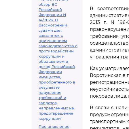
обзор ВС
В соответств
Российской
Федерации N
административн
14/2026. О
2013 г. N 196
рассмотрении
правонарушени
судами дел,
связанных с
требования уп
применением
освидетельс
законодательства о
административ
противодействии
коррупции и
управления тран
обращением в
доход Российской
Как усматриваетс
Федерации
Воротинская в г
имущества,
регистрационны
приобретенного в
результате
неустойчивос
нарушения
покровов лица,
требований и
запретов,
В связи с нал
направленных на
предотвращение
предусмотре
коррупции"
транспортным с
Постановление
результатов, н