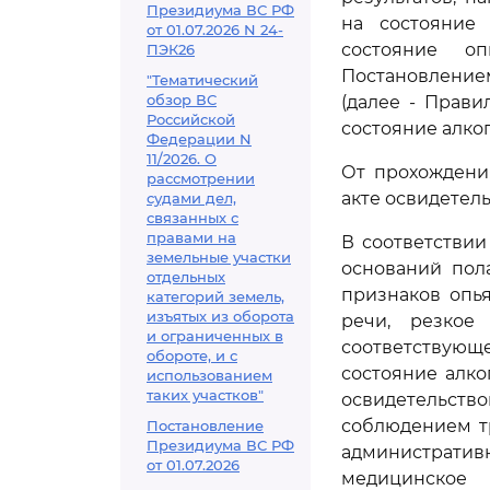
Президиума ВС РФ
на состояние 
от 01.07.2026 N 24-
состояние о
ПЭК26
Постановление
"Тематический
обзор ВС
(далее - Прави
Российской
состояние алко
Федерации N
11/2026. О
От прохождения
рассмотрении
акте освидетель
судами дел,
связанных с
правами на
В соответствии
земельные участки
оснований пола
отдельных
признаков опья
категорий земель,
изъятых из оборота
речи, резкое
и ограниченных в
соответствующе
обороте, и с
состояние алко
использованием
таких участков"
освидетельств
соблюдением 
Постановление
Президиума ВС РФ
администрат
от 01.07.2026
медицинское 