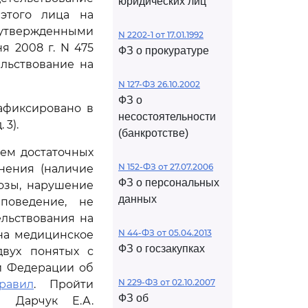
юридических лиц
 этого лица на
твержденными
N 2202-1 от 17.01.1992
 2008 г. N 475
ФЗ о прокуратуре
ельствование на
N 127-ФЗ 26.10.2002
ФЗ о
зафиксировано в
несостоятельности
 3).
(банкротстве)
ем достаточных
N 152-ФЗ от 27.07.2006
янения (наличие
ФЗ о персональных
позы, нарушение
данных
поведение, не
ельствования на
N 44-ФЗ от 05.04.2013
 на медицинское
ФЗ о госзакупках
двух понятых с
й Федерации об
N 229-ФЗ от 02.10.2007
равил
. Пройти
ФЗ об
я Дарчук Е.А.