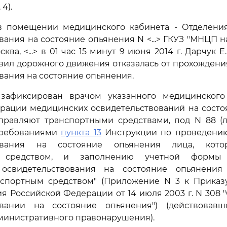
 4).
в помещении медицинского кабинета - Отделени
вания на состояние опьянения N <...> ГКУЗ "МНЦП 
осква, <...> в 01 час 15 минут 9 июня 2014 г. Дарчук 
ил дорожного движения отказалась от прохождени
вания на состояние опьянения.
зафиксирован врачом указанного медицинског
трации медицинских освидетельствований на состо
правляют транспортными средствами, под N 88 (л.д
 требованиями
пункта 13
Инструкции по проведени
вования на состояние опьянения лица, кото
 средством, и заполнению учетной формы 
освидетельствования на состояние опьянения
нспортным средством" (Приложение N 3 к Приказ
я Российской Федерации от 14 июля 2003 г. N 308
овании на состояние опьянения") (действова
министративного правонарушения).