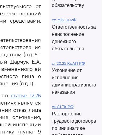
обязательству
льствуемого от
етельствований
ст. 395 ГК РФ
ми средствами,
Ответственность за
неисполнение
детельствования
денежного
детельствования
обязательства
ством (л.д. 5 -
ый Дарчук Е.А.
ст 20.25 КоАП РФ
 вмененного ей
Уклонение от
остного лица о
исполнения
ния (л.д. 1).
административного
наказания
и по
статье 12.26
ениях является
ст. 81 ТК РФ
нии отказ лица
Расторжение
ние опьянения,
трудового договора
нной инспекции
по инициативе
тнику (пункт 9