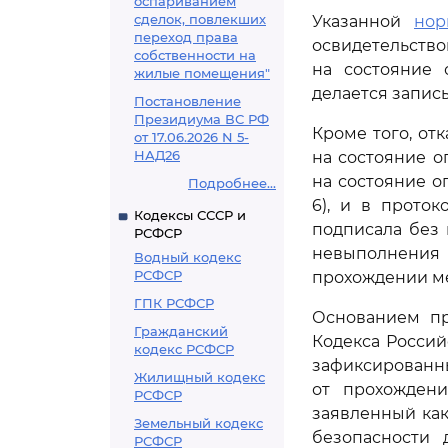
оспариванием
сделок, повлекших
Указанной
нор
переход права
освидетельств
собственности на
на состояние 
жилые помещения"
делается запись
Постановление
Президиума ВС РФ
Кроме того, от
от 17.06.2026 N 5-
НАД26
на состояние о
на состояние о
Подробнее...
6), и в прото
Кодексы СССР и
подписала без
РСФСР
невыполнения 
Водный кодекс
РСФСР
прохождении мед
ГПК РСФСР
Основанием пр
Гражданский
Кодекса Росси
кодекс РСФСР
зафиксированн
Жилищный кодекс
от прохождени
РСФСР
заявленный ка
Земельный кодекс
безопасности 
РСФСР