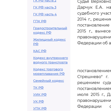
ГК РФ часть 2
Судья Верховно
Дарчук Е.А. н
ГК РФ часть 3
судебного учас
ГК РФ часть 4
2014 г., решени
ГПК РФ
постановление 
Градостроительный
2015 г., выне
кодекс РФ
правонарушен
Жилищный кодекс
Федерации об 
РФ
КАС РФ
Кодекс внутреннего
водного транспорта
Кодекс торгового
постановление
мореплавания РФ
Стрешнево" г.
Семейный кодекс
решением судь
ТК РФ
постановление
июля 2015 г.,
УИК РФ
правонарушен
УК РФ
Федерации о
УПК РФ