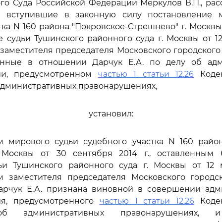
го Суда Российской Федерации Меркулов В.П., ра
а вступившие в законную силу постановление 
тка N 160 района "Покровское-Стрешнево" г. Москвы
е судьи Тушинского районного суда г. Москвы от 12
заместителя председателя Московского городского 
сенные в отношении Дарчук Е.А. по делу об ад
ии, предусмотренном
частью 1 статьи 12.26
Кодек
административных правонарушениях,
установил:
м мирового судьи судебного участка N 160 район
 Москвы от 30 сентября 2014 г., оставленным
и Тушинского районного суда г. Москвы от 12 м
м заместителя председателя Московского городск
 Дарчук Е.А. признана виновной в совершении адм
ия, предусмотренного
частью 1 статьи 12.26
Кодек
б административных правонарушениях, и