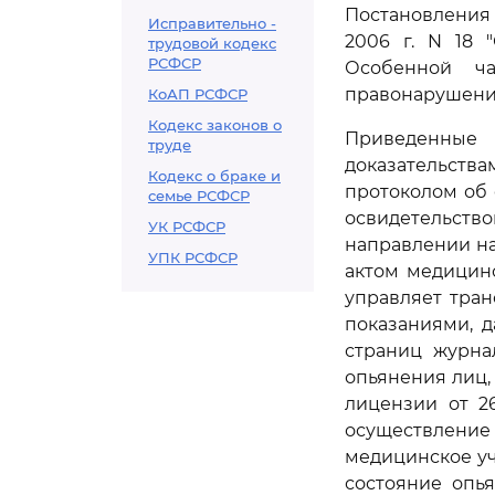
Постановления
Исправительно -
2006 г. N 18 
трудовой кодекс
РСФСР
Особенной ча
правонарушения
КоАП РСФСР
Кодекс законов о
Приведенные
труде
доказательств
Кодекс о браке и
протоколом об 
семье РСФСР
освидетельство
УК РСФСР
направлении на
УПК РСФСР
актом медицинс
управляет тран
показаниями, д
страниц журна
опьянения лиц, 
лицензии от 2
осуществление
медицинское у
состояние опья