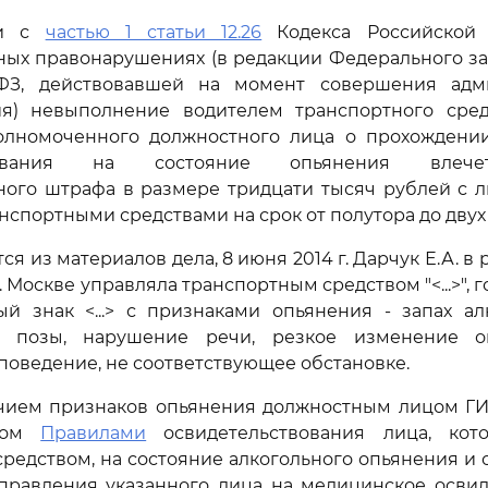
ии с
частью 1 статьи 12.26
Кодекса Российской
ых правонарушениях (в редакции Федерального за
-ФЗ, действовавшей на момент совершения адм
я) невыполнение водителем транспортного сред
олномоченного должностного лица о прохождени
твования на состояние опьянения влеч
ного штрафа в размере тридцати тысяч рублей с 
спортными средствами на срок от полутора до двух 
я из материалов дела, 8 июня 2014 г. Дарчук Е.А. в р
. Москве управляла транспортным средством "<...>",
й знак <...> с признаками опьянения - запах ал
ть позы, нарушение речи, резкое изменение о
 поведение, не соответствующее обстановке.
ичием признаков опьянения должностным лицом ГИ
нном
Правилами
освидетельствования лица, кот
редством, на состояние алкогольного опьянения и
аправления указанного лица на медицинское осви