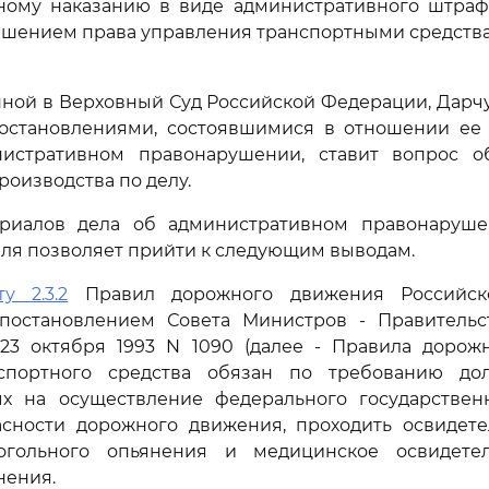
ному наказанию в виде административного штраф
ишением права управления транспортными средствам
нной в Верховный Суд Российской Федерации, Дарчу
постановлениями, состоявшимися в отношении ее
истративном правонарушении, ставит вопрос 
оизводства по делу.
риалов дела об административном правонаруш
ля позволяет прийти к следующим выводам.
ту 2.3.2
Правил дорожного движения Российск
постановлением Совета Министров - Правительс
23 октября 1993 N 1090 (далее - Правила дорожн
спортного средства обязан по требованию до
х на осуществление федерального государствен
асности дорожного движения, проходить освидете
огольного опьянения и медицинское освидете
нения.