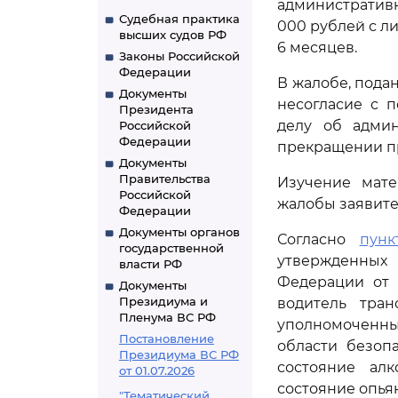
административ
Судебная практика
000 рублей с л
высших судов РФ
6 месяцев.
Законы Российской
Федерации
В жалобе, пода
Документы
несогласие с 
Президента
делу об админ
Российской
Федерации
прекращении пр
Документы
Правительства
Изучение мате
Российской
жалобы заявите
Федерации
Документы органов
Согласно
пунк
государственной
утвержденных 
власти РФ
Федерации от 
Документы
Президиума и
водитель тран
Пленума ВС РФ
уполномоченны
Постановление
области безоп
Президиума ВС РФ
состояние алк
от 01.07.2026
состояние опья
"Тематический