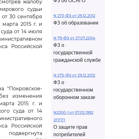
ФЗ об ОСАГО
ссмотрев жалобу
мирового судьи
N 273-ФЗ от 29.12.2012
 от 30 сентября
ФЗ об образовании
 марта 2015 г. и
суда от 14 июля
N 79-ФЗ от 27.07.2004
министративном
ФЗ о
са Российской
государственной
гражданской службе
N 275-ФЗ от 29.12.2012
ФЗ о
а "Покровское-
государственном
 без изменения
оборонном заказе
арта 2015 г. и
ого суда от 14
N2300-1 от 07.02.1992
инистративного
ЗППП
са Российской
О защите прав
 подвергнута
потребителей