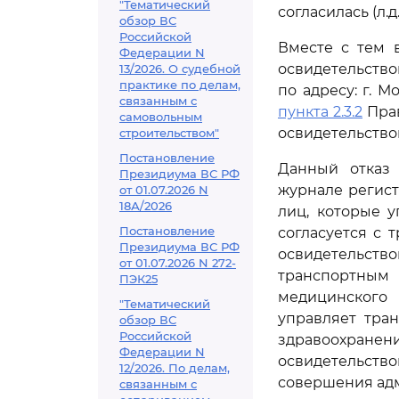
"Тематический
согласилась (л.д.
обзор ВС
Российской
Вместе с тем 
Федерации N
освидетельство
13/2026. О судебной
практике по делам,
по адресу: г. М
связанным с
пункта 2.3.2
Прав
самовольным
освидетельство
строительством"
Постановление
Данный отказ 
Президиума ВС РФ
журнале регис
от 01.07.2026 N
18А/2026
лиц, которые у
Постановление
согласуется с
Президиума ВС РФ
освидетельст
от 01.07.2026 N 272-
транспортным
ПЭК25
медицинского 
"Тематический
управляет тра
обзор ВС
Российской
здравоохранени
Федерации N
освидетельств
12/2026. По делам,
совершения ад
связанным с