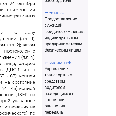
работодателя
 от 24 октября
при применении
ст. 78 БК РФ
инистративных
Предоставление
субсидий
юридическим лицам,
ными по делу
индивидуальным
ении (л.д. 1);
предпринимателям,
(л.д. 2); актом
физическим лицам
); протоколом о
нения (л.д. 4);
ст. 12.8 КоАП РФ
я лица, которое
Управление
ра ДПС Я. и его
транспортным
3 - 67); копией
средством
й на состояние
водителем,
44 - 45); копией
находящимся в
ологии ДЗМ" на
состоянии
орой указанное
опьянения,
льствования на
передача
оксического) по