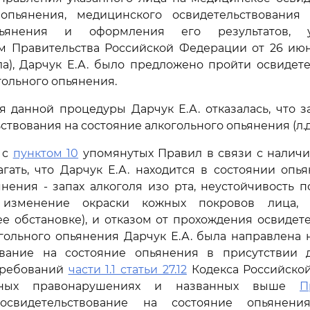
опьянения, медицинского освидетельствования
пьянения и оформления его результатов, у
м Правительства Российской Федерации от 26 июня
ла), Дарчук Е.А. было предложено пройти освидет
гольного опьянения.
 данной процедуры Дарчук Е.А. отказалась, что 
ствования на состояние алкогольного опьянения (л.д.
 с
пунктом 10
упомянутых Правил в связи с наличи
гать, что Дарчук Е.А. находится в состоянии опь
нения - запах алкоголя изо рта, неустойчивость 
 изменение окраски кожных покровов лица, 
е обстановке), и отказом от прохождения освидет
гольного опьянения Дарчук Е.А. была направлена
ование на состояние опьянения в присутствии 
требований
части 1.1 статьи 27.12
Кодекса Российско
ивных правонарушениях и названных выше
П
освидетельствование на состояние опьянени