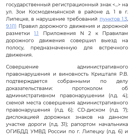
государственный регистрационный знак <...> на
ул. Зои Космодемьянской в районе д. 1 в г.
Липецке, в нарушение требований
пунктов 1.3
,
9.1(1)
Правил дорожного движения и дорожной
разметки
1.1
Приложения N 2 к Правилам
дорожного движения совершил выезд на
полосу, предназначенную для встречного
движения.
Совершение административного
правонарушения и виновность Кришталя Р.В.
подтверждается собранными по делу
доказательствами: протоколом об
административном правонарушении (л.д. 4);
схемой места совершения административного
правонарушения (л.д. 6); CD-диском (л.д. 7);
дислокацией дорожных знаков на данном
участке дороги (л.д. 31); рапортом начальника
ОГИБДД УМВД России по г. Липецку (л.д. 6) и