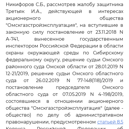
Никифоров С.Б., рассмотрев жалобу защитника
Третьяк И.А., действующей в интересах
акционерного общества
"Омскгазстройэксплуатация", на вступившие в
законную силу постановление от 23.11.2018 N
А-741, вынесенное государственным
инспектором Российской Федерации в области
охраны окружающей среды по Сибирскому
федеральному округу, решение судьи Омского
районного суда Омской области от 28.01.2019 N
12-21/2019, решение судьи Омского областного
суда от 26.02.2019 N 77-148(118)/2019 и
постановление председателя Омского
областного суда от 07.05.2019 N 4-198/2019,
состоявшиеся в отношении акционерного
общества "Омскгазстройэксплуатация" (далее -
общество) по делу об административном
правонарушении, предусмотренном
статьей 8.5
Кодекса Российской Федерации об