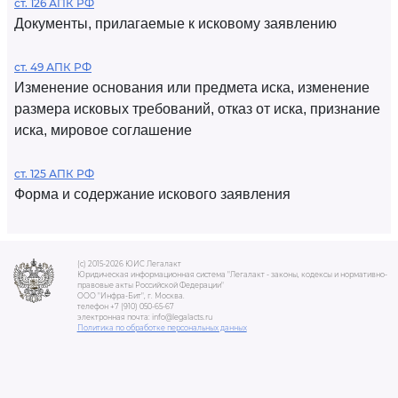
ст. 126 АПК РФ
Документы, прилагаемые к исковому заявлению
ст. 49 АПК РФ
Изменение основания или предмета иска, изменение
размера исковых требований, отказ от иска, признание
иска, мировое соглашение
ст. 125 АПК РФ
Форма и содержание искового заявления
(c) 2015-2026 ЮИС Легалакт
Юридическая информационная система "Легалакт - законы, кодексы и нормативно-
правовые акты Российской Федерации"
ООО "Инфра-Бит", г. Москва.
телефон +7 (910) 050-65-67
электронная почта: info@legalacts.ru
Политика по обработке персональных данных