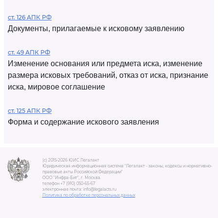
ст. 126 АПК РФ
Документы, прилагаемые к исковому заявлению
ст. 49 АПК РФ
Изменение основания или предмета иска, изменение
размера исковых требований, отказ от иска, признание
иска, мировое соглашение
ст. 125 АПК РФ
Форма и содержание искового заявления
(c) 2015-2026 ЮИС Легалакт
Юридическая информационная система "Легалакт - законы, кодексы и нормативно-
правовые акты Российской Федерации"
ООО "Инфра-Бит", г. Москва.
телефон +7 (910) 050-65-67
электронная почта: info@legalacts.ru
Политика по обработке персональных данных