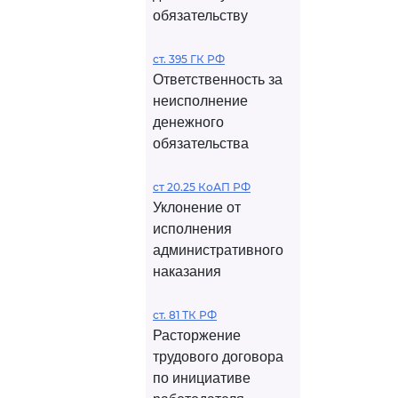
обязательству
ст. 395 ГК РФ
Ответственность за
неисполнение
денежного
обязательства
ст 20.25 КоАП РФ
Уклонение от
исполнения
административного
наказания
ст. 81 ТК РФ
Расторжение
трудового договора
по инициативе