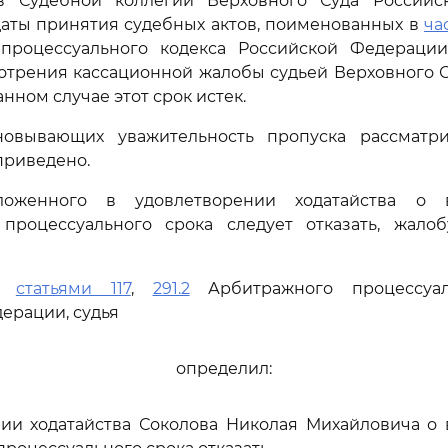
в Судебной коллегии Верховного Суда Россий
даты принятия судебных актов, поименованных в
час
процессуального кодекса Российской Федерации
отрения кассационной жалобы судьей Верховного С
нном случае этот срок истек.
новывающих уважительность пропуска рассматри
приведено.
оженного в удовлетворении ходатайства о в
процессуального срока следует отказать, жалоб
сь
статьями 117
,
291.2
Арбитражного процессуал
ерации, судья
определил:
нии ходатайства Соколова Николая Михайловича о 