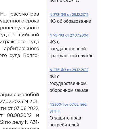
ФЗ об ОСАГО
., рассмотрев
N 273-ФЗ от 29.12.2012
пущенного срока
ФЗ об образовании
роцессуального
Суда Российской
N 79-ФЗ от 27.07.2004
битражного суда
ФЗ о
о арбитражного
государственной
го суда Волго-
гражданской службе
N 275-ФЗ от 29.12.2012
ФЗ о
государственном
оборонном заказе
рации с жалобой
.02.2023 N 301-
N2300-1 от 07.02.1992
и от 03.06.2022,
ЗППП
т 08.08.2022 и
О защите прав
2 по делу N А31-
потребителей