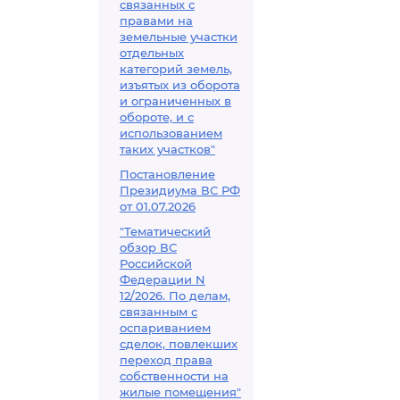
связанных с
правами на
земельные участки
отдельных
категорий земель,
изъятых из оборота
и ограниченных в
обороте, и с
использованием
таких участков"
Постановление
Президиума ВС РФ
от 01.07.2026
"Тематический
обзор ВС
Российской
Федерации N
12/2026. По делам,
связанным с
оспариванием
сделок, повлекших
переход права
собственности на
жилые помещения"