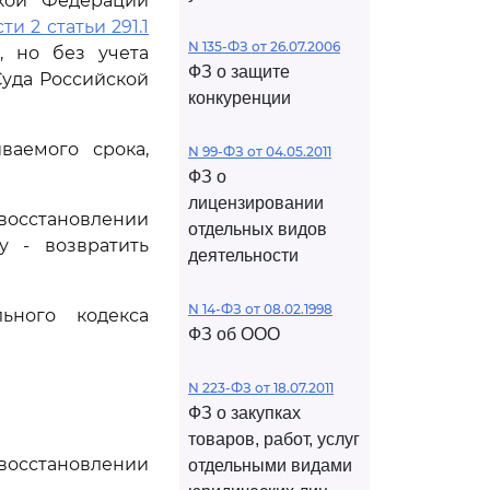
ской Федерации
ти 2 статьи 291.1
N 135-ФЗ от 26.07.2006
, но без учета
ФЗ о защите
уда Российской
конкуренции
ваемого срока,
N 99-ФЗ от 04.05.2011
ФЗ о
лицензировании
осстановлении
отдельных видов
у - возвратить
деятельности
N 14-ФЗ от 08.02.1998
ьного кодекса
ФЗ об ООО
N 223-ФЗ от 18.07.2011
ФЗ о закупках
товаров, работ, услуг
восстановлении
отдельными видами