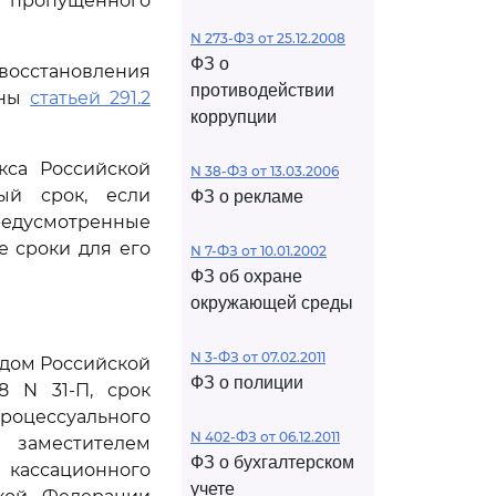
 пропущенного
N 273-ФЗ от 25.12.2008
ФЗ о
 восстановления
противодействии
ены
статьей 291.2
коррупции
кса Российской
N 38-ФЗ от 13.03.2006
ый срок, если
ФЗ о рекламе
редусмотренные
 сроки для его
N 7-ФЗ от 10.01.2002
ФЗ об охране
окружающей среды
N 3-ФЗ от 07.02.2011
дом Российской
ФЗ о полиции
8 N 31-П, срок
роцессуального
N 402-ФЗ от 06.12.2011
 заместителем
ФЗ о бухгалтерском
 кассационного
учете