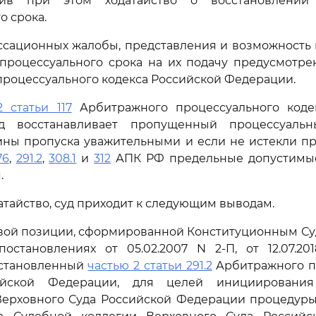
аявив при этом ходатайство о восстановлении
о срока.
ссационных жалобы, представления и возможность
процессуального срока на их подачу предусмотр
роцессуального кодекса Российской Федерации.
2 статьи 117
Арбитражного процессуального коде
д восстанавливает пропущенный процессуальн
ины пропуска уважительными и если не истекли п
76
,
291.2
,
308.1
и
312
АПК РФ предельные допустимые
.
атайство, суд приходит к следующим выводам.
овой позиции, сформированной Конституционным Су
остановлениях от 05.02.2007 N 2-П, от 12.07.201
установленный
частью 2 статьи 291.2
Арбитражного п
ийской Федерации, для целей инициирования
Верховного Суда Российской Федерации процедуры