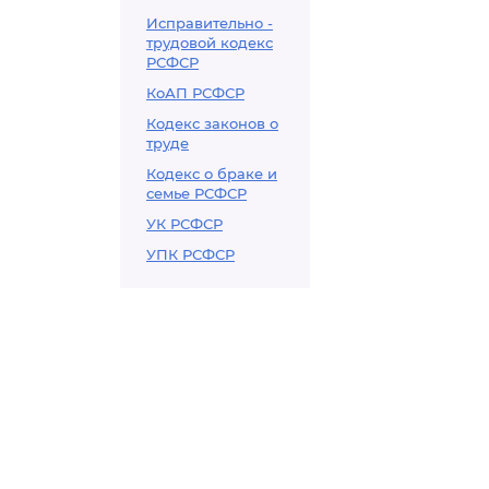
Исправительно -
трудовой кодекс
РСФСР
КоАП РСФСР
Кодекс законов о
труде
Кодекс о браке и
семье РСФСР
УК РСФСР
УПК РСФСР