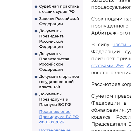
9212/2015, з
Судебная практика
процессуальног
высших судов РФ
Законы Российской
Срок подачи ка
Федерации
пропущенного 
Документы
Арбитражного п
Президента
Российской
В силу
части 
Федерации
Федерации су
Документы
признает прич
Правительства
Российской
статьями 259
,
2
Федерации
восстановления
Документы органов
государственной
Рассмотрев ход
власти РФ
Документы
С учетом прав
Президиума и
Федерации в п
Пленума ВС РФ
обжалования, 
Постановление
Президиума ВС РФ
кодекса Росс
от 01.07.2026
Председателя 
Постановление