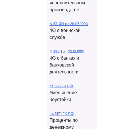
исполнительном
производстве
N 53-ФЗ от 28.03.1998
ФЗ о воинской
службе
N 395-1 от 02.12.1990
ФЗ о банках и
банковской
деятельности
ст. 333 ГК РФ
Уменьшение
неустойки
ст. 317.1 ГК РФ
Проценты по
денежному