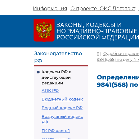
Информация
О проекте ЮИС Легалакт
ЗАКОНЫ, КОДЕКСЫ И
НОРМАТИВНО-ПРАВОВЫЕ 
РОССИЙСКОЙ ФЕДЕРАЦИ
Законодательство
|
Судебная практ
9841(568) по делу N 
РФ
Кодексы РФ в
Определение
действующей
редакции
9841(568) по
АПК РФ
Бюджетный кодекс
Водный кодекс РФ
Воздушный кодекс
РФ
ГК РФ часть 1