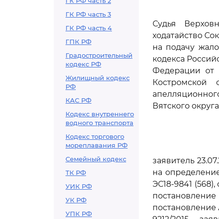
ГК РФ часть 2
ГК РФ часть 3
Судья Верхов
ГК РФ часть 4
ходатайство Со
ГПК РФ
на подачу жал
Градостроительный
кодекса Россий
кодекс РФ
Федерации от 2
Жилищный кодекс
Костромской о
РФ
апелляционног
КАС РФ
Вятского округа 
Кодекс внутреннего
водного транспорта
Кодекс торгового
мореплавания РФ
Семейный кодекс
заявитель 23.0
на определение
ТК РФ
ЭС18-9841 (568)
УИК РФ
постановление
УК РФ
постановление А
УПК РФ