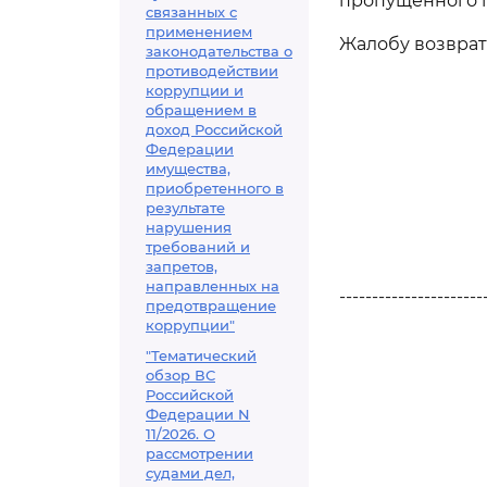
пропущенного п
связанных с
применением
Жалобу возврат
законодательства о
противодействии
коррупции и
обращением в
доход Российской
Федерации
имущества,
приобретенного в
результате
нарушения
требований и
запретов,
направленных на
----------------------
предотвращение
коррупции"
"Тематический
обзор ВС
Российской
Федерации N
11/2026. О
рассмотрении
судами дел,