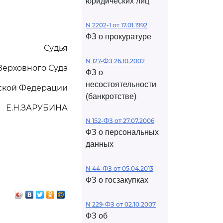
юридических лиц
N 2202-1 от 17.01.1992
ФЗ о прокуратуре
Судья
N 127-ФЗ 26.10.2002
Верховного Суда
ФЗ о
несостоятельности
ской Федерации
(банкротстве)
Е.Н.ЗАРУБИНА
N 152-ФЗ от 27.07.2006
ФЗ о персональных
данных
N 44-ФЗ от 05.04.2013
ФЗ о госзакупках
N 229-ФЗ от 02.10.2007
ФЗ об