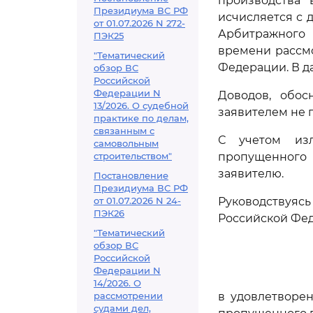
производства 
Президиума ВС РФ
исчисляется с 
от 01.07.2026 N 272-
Арбитражного 
ПЭК25
времени рассм
"Тематический
Федерации. В да
обзор ВС
Российской
Федерации N
Доводов, обос
13/2026. О судебной
заявителем не 
практике по делам,
связанным с
С учетом изл
самовольным
строительством"
пропущенного 
заявителю.
Постановление
Президиума ВС РФ
от 01.07.2026 N 24-
Руководствуя
ПЭК26
Российской Фед
"Тематический
обзор ВС
Российской
Федерации N
14/2026. О
рассмотрении
в удовлетворе
судами дел,