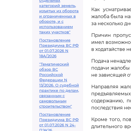
отдельных
категорий земель,
Как усматрива
изъятых из оборота
и ограниченных в
жалоба была на
обороте, и с
за несколько д
использованием
таких участков"
Причин пропуск
Постановление
имел возможнос
Президиума ВС РФ
в ходатайстве н
от 01.07.2026 N
18А/2026
Подача ненадл
"Тематический
подачи жалобы 
обзор ВС
Российской
не зависящей от
Федерации N
13/2026. О судебной
Направляя жал
практике по делам,
предъявляемы
связанным с
содержанию, п
самовольным
строительством"
последствия не
Постановление
Кроме того, по
Президиума ВС РФ
от 01.07.2026 N 24-
длительного в
ПЭК26