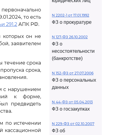
юридических лиц
 первоначально
N 2202-1 от 17.01.1992
1.2024, то есть
ФЗ о прокуратуре
ьи 291.2
АПК РФ.
и которых он не
N 127-ФЗ 26.10.2002
бой, заявителем
ФЗ о
несостоятельности
(банкротстве)
 течение срока
пропуска срока,
N 152-ФЗ от 27.07.2006
тановления.
ФЗ о персональных
данных
и с нарушением
аний к форме,
N 44-ФЗ от 05.04.2013
был предвидеть
ФЗ о госзакупках
ства.
ем по истечении
N 229-ФЗ от 02.10.2007
й кассационной
ФЗ об