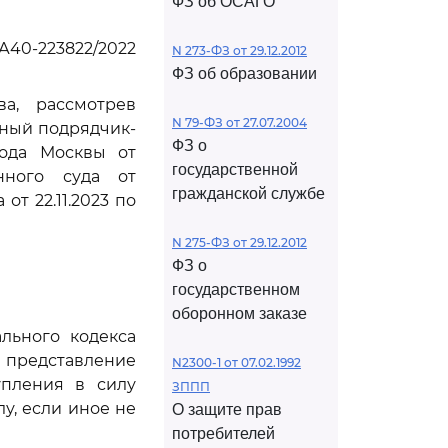
ФЗ об ОСАГО
А40-223822/2022
N 273-ФЗ от 29.12.2012
ФЗ об образовании
а, рассмотрев
N 79-ФЗ от 27.07.2004
ьный подрядчик-
ФЗ о
рода Москвы от
государственной
онного суда от
гражданской службе
от 22.11.2023 по
N 275-ФЗ от 29.12.2012
ФЗ о
государственном
оборонном заказе
льного кодекса
 представление
N2300-1 от 07.02.1992
упления в силу
ЗППП
у, если иное не
О защите прав
потребителей