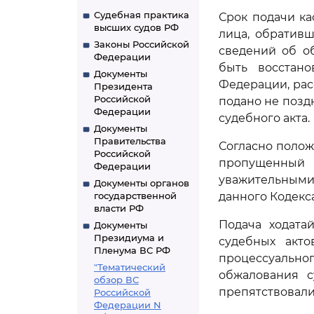
Судебная практика
Срок подачи к
высших судов РФ
лица, обративш
Законы Российской
сведений об о
Федерации
быть восстано
Документы
Федерации, рас
Президента
Российской
подано не позд
Федерации
судебного акта.
Документы
Правительства
Согласно поло
Российской
пропущенный
Федерации
уважительным
Документы органов
государственной
данного Кодекс
власти РФ
Подача ходата
Документы
Президиума и
судебных акто
Пленума ВС РФ
процессуальн
"Тематический
обжалования с
обзор ВС
препятствовали
Российской
Федерации N