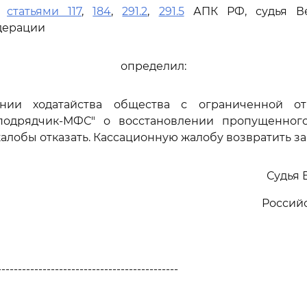
ь
статьями 117
,
184
,
291.2
,
291.5
АПК РФ, судья Ве
дерации
определил:
нии ходатайства общества с ограниченной от
подрядчик-МФС" о восстановлении пропущенног
алобы отказать. Кассационную жалобу возвратить з
Судья 
Россий
--------------------------------------------