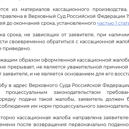
ется из материалов кассационного производства,
правлена в Верховный Суд Российской Федерации 19.0
ней до окончания срока, установленного
частью 1 стат
а срока, не зависящих от заявителя, при наличи
ти своевременно обратиться с кассационной жало
е приведено.
ежащим образом оформленной кассационной жалобы
не прерывает, не является уважительной причиной 
 заявителя, и не является основанием для его восс
обу в адрес Верховного Суда Российской Федераци
х процессуальным законодательством требов
орядку подачи такой жалобы, заявитель должен 
соблюдения им норм процессуального законодатель
вторно кассационная жалоба направлена заявител
ремени после возвращения первоначально поданно