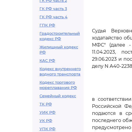
ГК РФ часть 2
ГК РФ часть 3
ГК РФ часть 4
ГПК РФ
Судья Верхов
Градостроительный
ходатайство об
кодекс РФ
МФС" (далее -
Жилищный кодекс
11.04.2023, п
РФ
29.06.2023 и по
КАС РФ
делу N А40-2238
Кодекс внутреннего
водного транспорта
Кодекс торгового
мореплавания РФ
Семейный кодекс
в соответстви
ТК РФ
Российской Фе
УИК РФ
подаются в ср
последнего обж
УК РФ
предусмотрено
УПК РФ