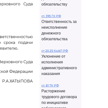
рховного Суда
обязательству
ст. 395 ГК РФ
Ответственность за
неисполнение
денежного
ветственностью
обязательства
о срока подачи
аявителю.
ст 20.25 КоАП РФ
Уклонение от
Верховного Суда
исполнения
административного
ской Федерации
наказания
Р.А.ХАТЫПОВА
ст. 81 ТК РФ
Расторжение
трудового договора
по инициативе