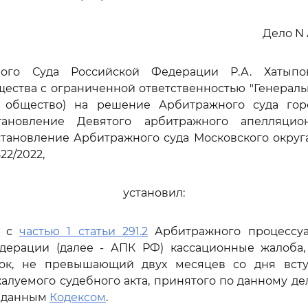
Дело N 
ного Суда Российской Федерации Р.А. Хатыпов
щества с ограниченной ответственностью "Генерал
 общество) на решение Арбитражного суда го
остановление Девятого арбитражного апелляци
становление Арбитражного суда Московского округа 
22/2022,
установил:
и с
частью 1 статьи 291.2
Арбитражного процессуа
дерации (далее - АПК РФ) кассационные жалоба,
ок, не превышающий двух месяцев со дня вст
алуемого судебного акта, принятого по данному дел
 данным
Кодексом
.