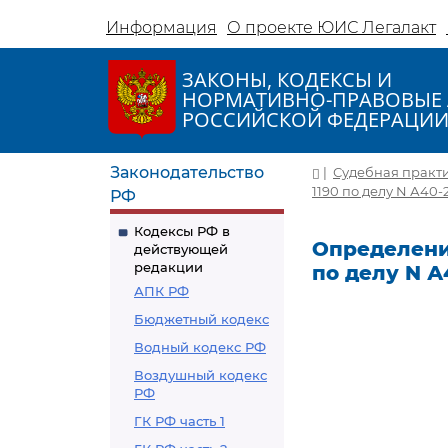
Информация
О проекте ЮИС Легалакт
ЗАКОНЫ, КОДЕКСЫ И
НОРМАТИВНО-ПРАВОВЫЕ 
РОССИЙСКОЙ ФЕДЕРАЦИ
Законодательство
|
Судебная практ
1190 по делу N А40-
РФ
Кодексы РФ в
Определение
действующей
редакции
по делу N А
АПК РФ
Бюджетный кодекс
Водный кодекс РФ
Воздушный кодекс
РФ
ГК РФ часть 1