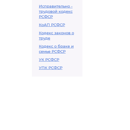
Исправительно -
трудовой кодекс
РСФСР
КоАП РСФСР
Кодекс законов о
труде
Кодекс о браке и
семье РСФСР
УК РСФСР
УПК РСФСР