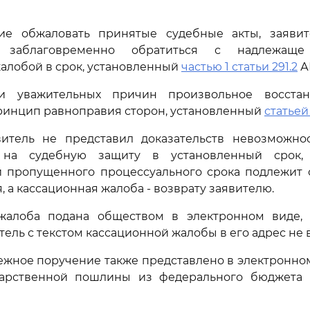
е обжаловать принятые судебные акты, заявит
ю заблаговременно обратиться с надлежаще
алобой в срок, установленный
частью 1 статьи 291.2
А
ии уважительных причин произвольное восстан
ринцип равноправия сторон, установленный
статьей
витель не представил доказательств невозможно
 на судебную защиту в установленный срок, 
и пропущенного процессуального срока подлежит 
 а кассационная жалоба - возврату заявителю.
жалоба подана обществом в электронном виде,
ель с текстом кассационной жалобы в его адрес не 
ежное поручение также представлено в электронном
дарственной пошлины из федерального бюджета