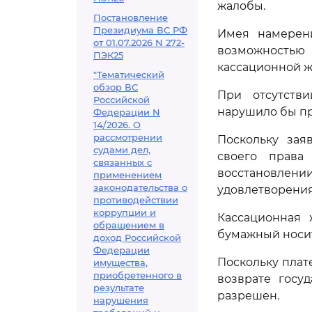
жалобы.
Постановление
Президиума ВС РФ
Имея намерени
от 01.07.2026 N 272-
возможность
ПЭК25
кассационной ж
"Тематический
обзор ВС
При отсутств
Российской
нарушило бы п
Федерации N
14/2026. О
рассмотрении
Поскольку зая
судами дел,
своего права
связанных с
восстановлени
применением
законодательства о
удовлетворения,
противодействии
коррупции и
Кассационная 
обращением в
бумажный носит
доход Российской
Федерации
Поскольку плат
имущества,
приобретенного в
возврате госу
результате
разрешен.
нарушения