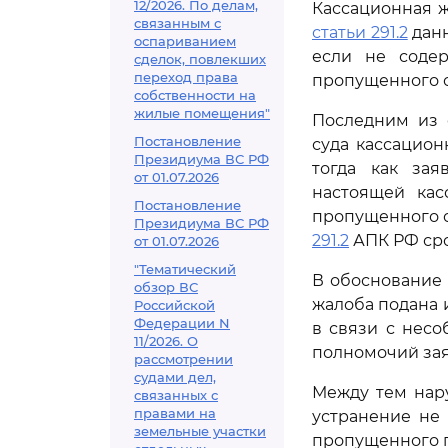
12/2026. По делам,
Кассационная ж
связанным с
статьи 291.2
данн
оспариванием
если не содер
сделок, повлекших
переход права
пропущенного с
собственности на
жилые помещения"
Последним из 
Постановление
суда кассацион
Президиума ВС РФ
тогда как за
от 01.07.2026
настоящей кас
Постановление
пропущенного ср
Президиума ВС РФ
291.2
АПК РФ сро
от 01.07.2026
"Тематический
В обоснование 
обзор ВС
жалоба подана 
Российской
Федерации N
в связи с нес
11/2026. О
полномочий зая
рассмотрении
судами дел,
Между тем нар
связанных с
правами на
устранение не
земельные участки
пропущенного п