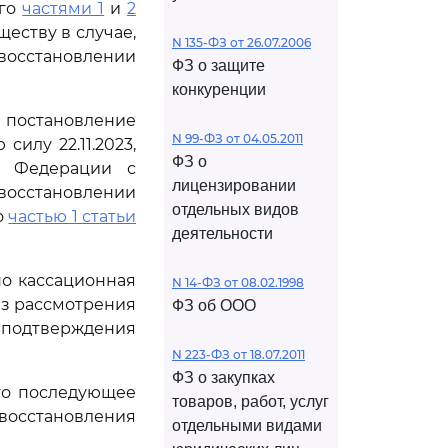
ого
частями 1
и
2
еству в случае,
N 135-ФЗ от 26.07.2006
восстановлении
ФЗ о защите
конкуренции
 постановление
N 99-ФЗ от 04.05.2011
илу 22.11.2023,
ФЗ о
й Федерации с
лицензировании
восстановлении
отдельных видов
о
частью 1 статьи
деятельности
но кассационная
N 14-ФЗ от 08.02.1998
ез рассмотрения
ФЗ об ООО
 подтверждения
N 223-ФЗ от 18.07.2011
ФЗ о закупках
го последующее
товаров, работ, услуг
восстановления
отдельными видами