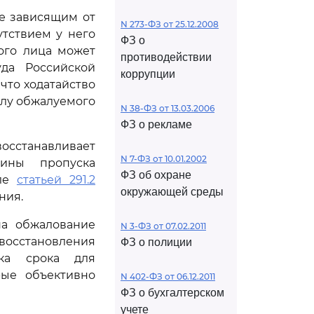
е зависящим от
N 273-ФЗ от 25.12.2008
утствием у него
ФЗ о
ого лица может
противодействии
уда Российской
коррупции
что ходатайство
илу обжалуемого
N 38-ФЗ от 13.03.2006
ФЗ о рекламе
осстанавливает
N 7-ФЗ от 10.01.2002
ины пропуска
ФЗ об охране
сле
статьей 291.2
окружающей среды
ния.
на обжалование
N 3-ФЗ от 07.02.2011
восстановления
ФЗ о полиции
ска срока для
рые объективно
N 402-ФЗ от 06.12.2011
ФЗ о бухгалтерском
учете