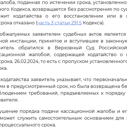
алоба, поданная по истечении срока, установленн
ого Кодекса, возвращается без рассмотрения по сущ
жит ходатайства о его восстановлении или в 
рока отказано (
часть 3 статьи 291.5
Кодекса).
обжалуемых заявителем судебных актов является
ной инстанции, принятое и вступившее в законную с
явитель обратился в Верховный Суд Российско
сационной жалобой, содержащей ходатайство о 
ока, 26.02.2024, то есть с пропуском установленног
ка.
ходатайства заявитель указывает, что первоначаль
им в предусмотренный срок, но была возвращена б
облюдением требований, предъявляемых к порядку
вителя.
ушение порядка подачи кассационной жалобы и е
 может служить самостоятельным основанием для 
роцессуального срока.