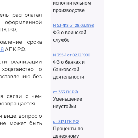
исполнительном
производстве
ель располагал
 оформленной
N 53-ФЗ от 28.03.1998
ПК РФ.
ФЗ о воинской
службе
овление срока
 8
АПК РФ.
N 395-1 от 02.12.1990
сти реализации
ФЗ о банках и
ходатайство о
банковской
оставлению без
деятельности
ст. 333 ГК РФ
 в связи с чем
Уменьшение
возвращается.
неустойки
 виде, вопрос о
ст. 317.1 ГК РФ
 не может быть
Проценты по
денежному