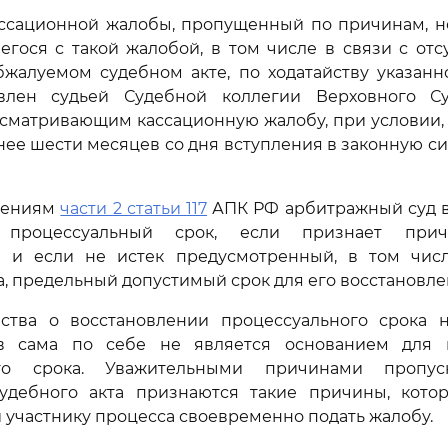
ассационной жалобы, пропущенный по причинам, н
егося с такой жалобой, в том числе в связи с отс
бжалуемом судебном акте, по ходатайству указанн
влен судьей Судебной коллегии Верховного С
сматривающим кассационную жалобу, при условии, 
нее шести месяцев со дня вступления в законную с
жениям
части 2 статьи 117
АПК РФ арбитражный суд в
 процессуальный срок, если признает прич
и и если не истек предусмотренный, в том чи
а, предельный допустимый срок для его восстановле
йства о восстановлении процессуального срока 
в сама по себе не является основанием для 
ого срока. Уважительными причинами пропу
удебного акта признаются такие причины, кото
 участнику процесса своевременно подать жалобу.