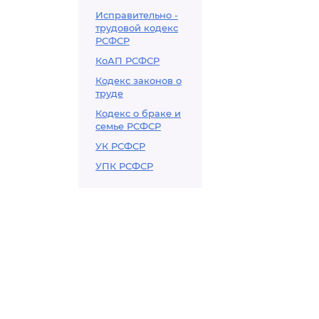
Исправительно -
трудовой кодекс
РСФСР
КоАП РСФСР
Кодекс законов о
труде
Кодекс о браке и
семье РСФСР
УК РСФСР
УПК РСФСР