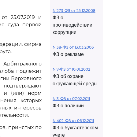
N 273-ФЗ от 25.12.2008
т 25.07.2019 и
ФЗ о
ие суда первой
противодействии
коррупции
едерации, фирма
N 38-ФЗ от 13.03.2006
руга.
ФЗ о рекламе
1
Арбитражного
N 7-ФЗ от 10.01.2002
алоба подлежит
ФЗ об охране
егии Верховного
окружающей среды
 подтверждают
 и (или) норм
N 3-ФЗ от 07.02.2011
анения которых
ФЗ о полиции
нных интересов
тельности.
N 402-ФЗ от 06.12.2011
ов, принятых по
ФЗ о бухгалтерском
.
учете