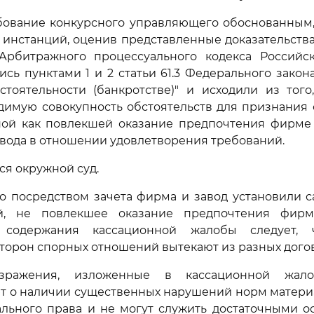
бование конкурсного управляющего обоснованным,
инстанций, оценив представленные доказательства
рбитражного процессуального кодекса Российс
сь пунктами 1 и 2 статьи 61.3 Федерального закона
стоятельности (банкротстве)" и исходили из того
димую совокупность обстоятельств для признания
ной как повлекшей оказание предпочтения фирме
вода в отношении удовлетворения требований.
ся окружной суд.
то посредством зачета фирма и завод установили 
й, не повлекшее оказание предпочтения фирме
 содержания кассационной жалобы следует, 
сторон спорных отношений вытекают из разных дого
зражения, изложенные в кассационной жал
т о наличии существенных нарушений норм матери
ального права и не могут служить достаточными 