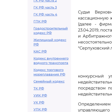
ГК РФ часть 2
ГК РФ часть 3
Судья Верхов
ГК РФ часть 4
кассационную 
ГПК РФ
(далее - фирм
Градостроительный
23.04.2019, пос
кодекс РФ
и Арбитражного
Жилищный кодекс
несостоятельн
РФ
"Серпуховский л
КАС РФ
Кодекс внутреннего
водного транспорта
Кодекс торгового
мореплавания РФ
конкурсный 
Семейный кодекс
недействительн
посредством по
ТК РФ
недействительн
УИК РФ
УК РФ
Определением 
УПК РФ
управляющего 