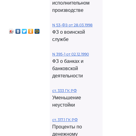
исполнительном
производстве
N 53-ФЗ от 28.03.1998
ФЗ о воинской
службе
N 395-1 от 02.12.1990
ФЗ о банках и
банковской
деятельности
ст. 333 ГК РФ
Уменьшение
неустойки
ст. 317.1 ГК РФ
Проценты по
денежному