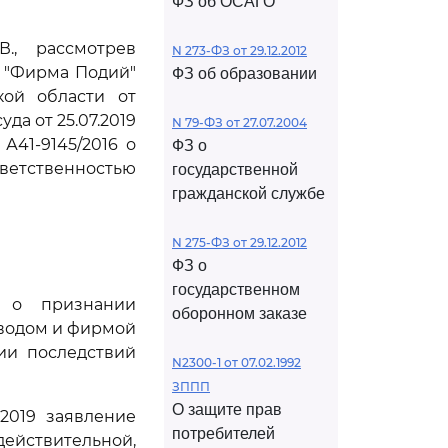
ФЗ об ОСАГО
., рассмотрев
N 273-ФЗ от 29.12.2012
 "Фирма Подий"
ФЗ об образовании
кой области от
да от 25.07.2019
N 79-ФЗ от 27.07.2004
А41-9145/2016 о
ФЗ о
ветственностью
государственной
гражданской службе
N 275-ФЗ от 29.12.2012
ФЗ о
государственном
 о признании
оборонном заказе
аводом и фирмой
нии последствий
N2300-1 от 07.02.1992
ЗППП
О защите прав
2019 заявление
потребителей
ействительной,