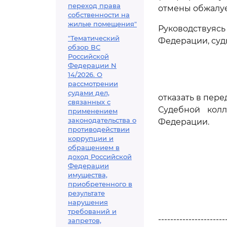
переход права
отмены обжалуе
собственности на
жилые помещения"
Руководствуяс
"Тематический
Федерации, суд
обзор ВС
Российской
Федерации N
14/2026. О
рассмотрении
судами дел,
отказать в пер
связанных с
Судебной кол
применением
законодательства о
Федерации.
противодействии
коррупции и
обращением в
доход Российской
Федерации
имущества,
приобретенного в
результате
нарушения
требований и
----------------------
запретов,