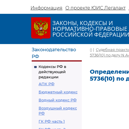
Информация
О проекте ЮИС Легалакт
ЗАКОНЫ, КОДЕКСЫ И
НОРМАТИВНО-ПРАВОВЫЕ 
РОССИЙСКОЙ ФЕДЕРАЦИ
Законодательство
|
Судебная практ
5736(10) по делу N А
РФ
Кодексы РФ в
Определение
действующей
редакции
5736(10) по 
АПК РФ
Бюджетный кодекс
Водный кодекс РФ
Воздушный кодекс
РФ
ГК РФ часть 1