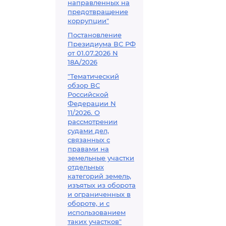
направленных на
предотвращение
коррупции"
Постановление
Президиума ВС РФ
от 01.07.2026 N
18А/2026
"Тематический
обзор ВС
Российской
Федерации N
11/2026. О
рассмотрении
судами дел,
связанных с
правами на
земельные участки
отдельных
категорий земель,
изъятых из оборота
и ограниченных в
обороте, и с
использованием
таких участков"