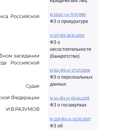
юридических лиц
N 2202-1 от 17.01.1992
кса Российской
ФЗ о прокуратуре
N 127-ФЗ 26.10.2002
ФЗ о
несостоятельности
ебном заседании
(банкротстве)
да Российской
N 152-ФЗ от 27.07.2006
ФЗ о персональных
данных
Судья
йской Федерации
N 44-ФЗ от 05.04.2013
ФЗ о госзакупках
И.В.РАЗУМОВ
N 229-ФЗ от 02.10.2007
ФЗ об