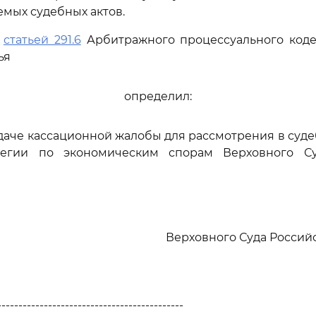
мых судебных актов.
ь
статьей 291.6
Арбитражного процессуального коде
ья
определил:
едаче кассационной жалобы для рассмотрения в суд
легии по экономическим спорам Верховного Су
Верховного Суда Росси
--------------------------------------------