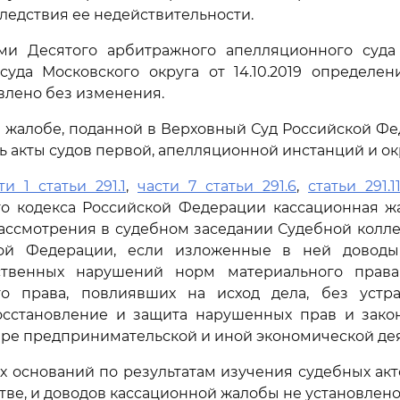
едствия ее недействительности.
ми Десятого арбитражного апелляционного суда о
суда Московского округа от 14.10.2019 определен
влено без изменения.
 жалобе, поданной в Верховный Суд Российской Ф
ь акты судов первой, апелляционной инстанций и ок
ти 1 статьи 291.1
,
части 7 статьи 291.6
,
статьи 291.1
го кодекса Российской Федерации кассационная ж
ассмотрения в судебном заседании Судебной колл
кой Федерации, если изложенные в ней доводы
ственных нарушений норм материального права
го права, повлиявших на исход дела, без устр
сстановление и защита нарушенных прав и зако
ере предпринимательской и иной экономической дея
х оснований по результатам изучения судебных акт
тве, и доводов кассационной жалобы не установлено