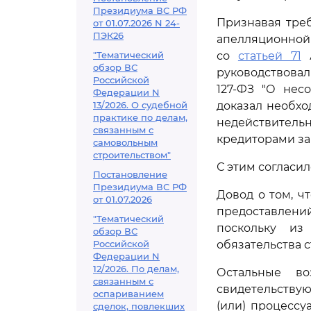
Президиума ВС РФ
Признавая тре
от 01.07.2026 N 24-
ПЭК26
апелляционной 
"Тематический
со
статьей 71
А
обзор ВС
руководствовали
Российской
127-ФЗ "О несо
Федерации N
13/2026. О судебной
доказал необхо
практике по делам,
недействитель
связанным с
кредиторами за
самовольным
строительством"
С этим согласил
Постановление
Президиума ВС РФ
Довод о том, ч
от 01.07.2026
предоставлени
"Тематический
поскольку из
обзор ВС
Российской
обязательства 
Федерации N
12/2026. По делам,
Остальные во
связанным с
свидетельствую
оспариванием
(или) процессу
сделок, повлекших