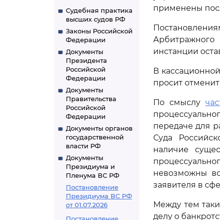
применены посл
Судебная практика
высших судов РФ
Постановления
Законы Российской
Арбитражного 
Федерации
инстанции оста
Документы
Президента
Российской
В кассационной
Федерации
просит отменит
Документы
Правительства
По смыслу
час
Российской
процессуально
Федерации
передаче для р
Документы органов
государственной
Суда Российс
власти РФ
наличие суще
Документы
процессуально
Президиума и
невозможны во
Пленума ВС РФ
заявителя в сф
Постановление
Президиума ВС РФ
Между тем таки
от 01.07.2026
делу о банкротс
Постановление