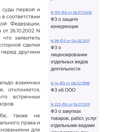
 суды первой и
N 135-ФЗ от 26.07.2006
 в соответствии
ФЗ о защите
кой Федерации,
конкуренции
 от 26.10.2002 N
, что заявитель
N 99-ФЗ от 04.05.2011
 спорной сделки
ФЗ о
 перед другими
лицензировании
отдельных видов
деятельности
сальдо взаимных
N 14-ФЗ от 08.02.1998
, отклоняется,
ФЗ об ООО
что встречные
воров.
N 223-ФЗ от 18.07.2011
ФЗ о закупках
обе, также не
товаров, работ, услуг
ального права и
отдельными видами
основаниями для