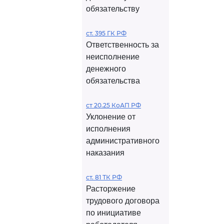
обязательству
ст. 395 ГК РФ
Ответственность за
неисполнение
денежного
обязательства
ст 20.25 КоАП РФ
Уклонение от
исполнения
административного
наказания
ст. 81 ТК РФ
Расторжение
трудового договора
по инициативе