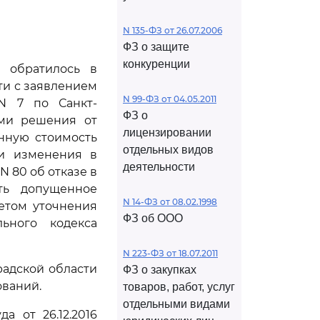
N 135-ФЗ от 26.07.2006
ФЗ о защите
конкуренции
) обратилось в
ти с заявлением
N 99-ФЗ от 04.05.2011
N 7 по Санкт-
ФЗ о
ыми решения от
лицензировании
енную стоимость
отдельных видов
ти изменения в
деятельности
N 80 об отказе в
ть допущенное
N 14-ФЗ от 08.02.1998
етом уточнения
ФЗ об ООО
ьного кодекса
N 223-ФЗ от 18.07.2011
адской области
ФЗ о закупках
ований.
товаров, работ, услуг
отдельными видами
 от 26.12.2016