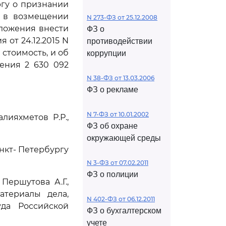
гу о признании
а в возмещении
N 273-ФЗ от 25.12.2008
дложения внести
ФЗ о
 от 24.12.2015 N
противодействии
стоимость, и об
коррупции
ения 2 630 092
N 38-ФЗ от 13.03.2006
ФЗ о рекламе
N 7-ФЗ от 10.01.2002
лияхметов Р.Р.,
ФЗ об охране
окружающей среды
нкт- Петербургу
N 3-ФЗ от 07.02.2011
ФЗ о полиции
ершутова А.Г.,
атериалы дела,
N 402-ФЗ от 06.12.2011
да Российской
ФЗ о бухгалтерском
учете