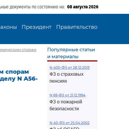
ьные документы по состоянию на:
08 августа 2026
Законы
Президент
Правительство
Популярные статьи
омическим спорам
и материалы
N 400-ФЗ от 28.12.2013
м спорам
ФЗ о страховых
 делу N А56-
пенсиях
N 69-ФЗ от 21.12.1994
ФЗ о пожарной
безопасности
N 40-ФЗ от 25.04.2002