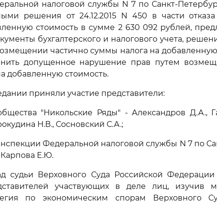
еральной налоговой службы N 7 по Санкт-Петербур
ными решения от 24.12.2015 N 450 в части отказ
вленную стоимость в сумме 2 630 092 рублей, пре
ументы бухгалтерского и налогового учета, решения
 возмещении частично суммы налога на добавленную 
анить допущенное нарушение прав путем возмещ
на добавленную стоимость.
едании приняли участие представители:
бщества "Никольские Ряды" - Александров Д.А., Га
окудина Н.В., Сосновский С.А.;
спекции Федеральной налоговой службы N 7 по Са
 Карпова Е.Ю.
ад судьи Верховного Суда Российской Федерации П
ставителей участвующих в деле лиц, изучив м
легия по экономическим спорам Верховного Су