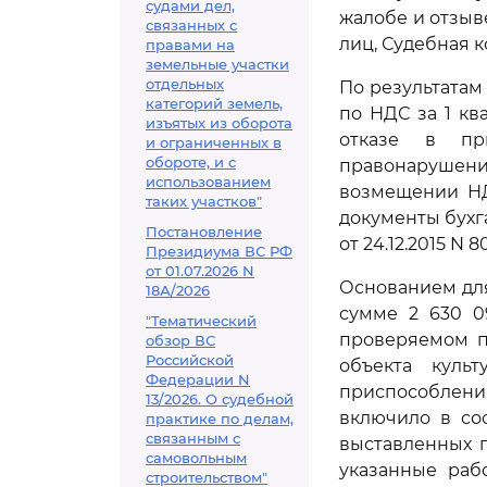
судами дел,
жалобе и отзыв
связанных с
лиц, Судебная 
правами на
земельные участки
отдельных
По результатам
категорий земель,
по НДС за 1 кв
изъятых из оборота
отказе в пр
и ограниченных в
обороте, и с
правонарушени
использованием
возмещении НД
таких участков"
документы бухг
Постановление
от 24.12.2015 N
Президиума ВС РФ
от 01.07.2026 N
Основанием для
18А/2026
сумме 2 630 0
"Тематический
проверяемом п
обзор ВС
Российской
объекта куль
Федерации N
приспособлен
13/2026. О судебной
включило в со
практике по делам,
связанным с
выставленных 
самовольным
указанные раб
строительством"