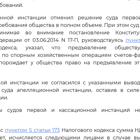
бований.
онной инстанции отменил решение суда перво
ребования общества в полном объеме. При этом су
ринимая во внимание постановление Конститу
ерации от 03.06.2014 N 17-П, руководствуясь
пункт
одекса, указал, что предъявление общест
 по спорным хозяйственным операциям счетов-фак
порождает у общества право на предъявление э
ной инстанции не согласился с указанными выво
 суда апелляционной инстанции, оставив в сил
ии.
ы судов первой и кассационной инстанций не
 с
пунктом 5 статьи 173
Налогового кодекса сумма Н
ет, исчисляется следующими лицами в случае в