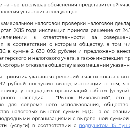
е на нее, выслушав объяснения представителей уча
коллегия установила следующее.
 камеральной налоговой проверки налоговой декл
артал 2015 года инспекция приняла решение от 24.1
ивлечении к ответственности за совершени
я, в соответствии с которым обществу, в том чи
С в сумме 2 630 092 рублей и предложено внес
алтерского и налогового учета, а также инспекция 
 80, которым отказала обществу в возмещении указан
 принятия указанных решений в части отказа в в
92 рублей послужил вывод инспекции о том, чт
ериоде у подрядных организаций работы (услуги)
турного наследия - "Рынок Никольский", его 
ию для современного использования, общество
став налоговых вычетов суммы НДС на основании 
подрядными организациями с выделенной суммой 
оты (услуги) в соответствии с
подпунктом 15 пунк