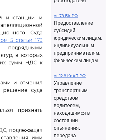
работодателя
ст. 78 БК РФ
й инстанции и
Предоставление
д апелляционной
субсидий
ционного Суда
юридическим лицам,
ом 5 статьи 173
индивидуальным
ву подрядными
предпринимателям,
тур, в которых
физическим лицам
тих сумм НДС к
ст. 12.8 КоАП РФ
дами и отменил
Управление
е решение суда
транспортным
средством
водителем,
льзя признать
находящимся в
состоянии
опьянения,
ДС, подлежащая
передача
ыставления ими