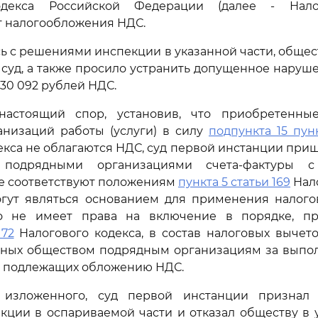
одекса Российской Федерации (далее - Нало
т налогообложения НДС.
ь с решениями инспекции в указанной части, общес
суд, а также просило устранить допущенное наруш
30 092 рублей НДС.
настоящий спор, установив, что приобретенн
анизаций работы (услуги) в силу
подпункта 15 пун
екса не облагаются НДС, суд первой инстанции прише
 подрядными организациями счета-фактуры 
е соответствуют положениям
пункта 5 статьи 169
Нало
огут являться основанием для применения налого
о не имеет права на включение в порядке, пр
172
Налогового кодекса, в состав налоговых вычет
енных обществом подрядным организациям за выпо
 не подлежащих обложению НДС.
 изложенного, суд первой инстанции признал
кции в оспариваемой части и отказал обществу в 