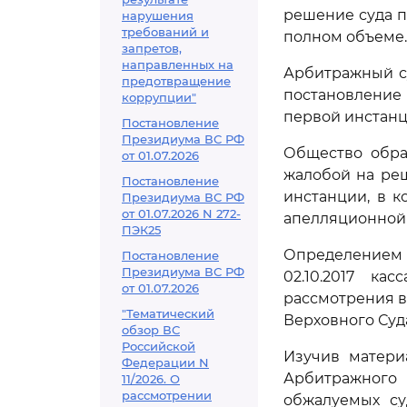
решение суда п
нарушения
требований и
полном объеме.
запретов,
направленных на
Арбитражный су
предотвращение
постановление
коррупции"
первой инстанц
Постановление
Президиума ВС РФ
Общество обра
от 01.07.2026
жалобой на ре
Постановление
инстанции, в к
Президиума ВС РФ
от 01.07.2026 N 272-
апелляционной
ПЭК25
Определением 
Постановление
Президиума ВС РФ
02.10.2017 к
от 01.07.2026
рассмотрения в
"Тематический
Верховного Суд
обзор ВС
Российской
Изучив матери
Федерации N
Арбитражного
11/2026. О
рассмотрении
обжалуемых су