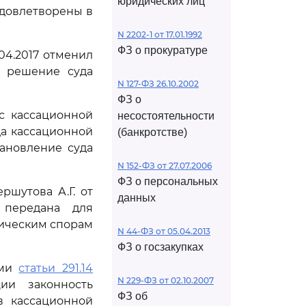
юридических лиц
удовлетворены в
N 2202-1 от 17.01.1992
ФЗ о прокуратуре
04.2017 отменил
е решение суда
N 127-ФЗ 26.10.2002
ФЗ о
с кассационной
несостоятельности
а кассационной
(банкротстве)
тановление суда
N 152-ФЗ от 27.07.2006
ФЗ о персональных
шутова А.Г. от
данных
 передана для
мическим спорам
N 44-ФЗ от 05.04.2013
ФЗ о госзакупках
ями
статьи 291.14
N 229-ФЗ от 02.10.2007
ии законность
ФЗ об
в кассационной