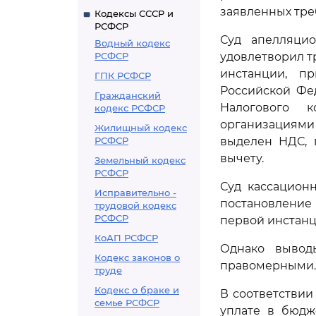
заявленных тре
Кодексы СССР и
РСФСР
Суд апелляци
Водный кодекс
РСФСР
удовлетворил т
инстанции, п
ГПК РСФСР
Российской Фед
Гражданский
Налогового к
кодекс РСФСР
организациями
Жилищный кодекс
РСФСР
выделен НДС, 
вычету.
Земельный кодекс
РСФСР
Суд кассацион
Исправительно -
постановление
трудовой кодекс
РСФСР
первой инстанц
КоАП РСФСР
Однако вывод
Кодекс законов о
правомерными.
труде
Кодекс о браке и
В соответствии
семье РСФСР
уплате в бюдж