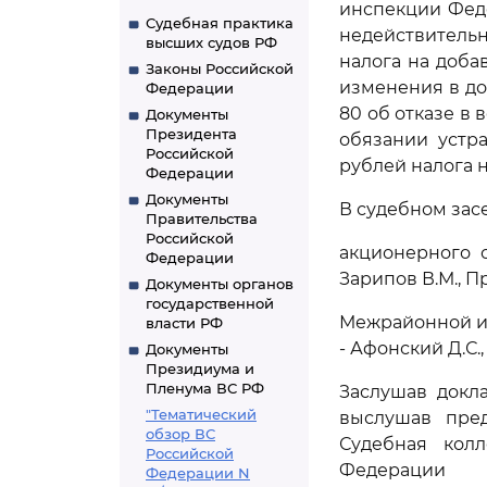
инспекции Фед
Судебная практика
недействитель
высших судов РФ
налога на доба
Законы Российской
изменения в док
Федерации
80 об отказе в
Документы
Президента
обязании устр
Российской
рублей налога 
Федерации
Документы
В судебном зас
Правительства
Российской
акционерного о
Федерации
Зарипов В.М., Пр
Документы органов
государственной
Межрайонной ин
власти РФ
- Афонский Д.С.,
Документы
Президиума и
Пленума ВС РФ
Заслушав докл
"Тематический
выслушав пред
обзор ВС
Судебная кол
Российской
Федерации
Федерации N