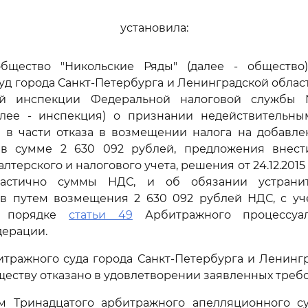
установила:
бщество "Никольские Ряды" (далее - общество
д города Санкт-Петербурга и Ленинградской облас
й инспекции Федеральной налоговой службы 
алее - инспекция) о признании недействительн
50 в части отказа в возмещении налога на добавл
 в сумме 2 630 092 рублей, предложения внес
лтерского и налогового учета, решения от 24.12.2015 
астично суммы НДС, и об обязании устрани
в путем возмещения 2 630 092 рублей НДС, с уч
в порядке
статьи 49
Арбитражного процессуал
дерации.
тражного суда города Санкт-Петербурга и Ленингр
бществу отказано в удовлетворении заявленных треб
м Тринадцатого арбитражного апелляционного суда