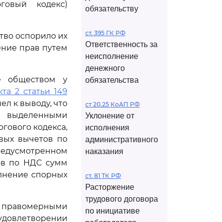
говый кодекс)
обязательству
ст. 395 ГК РФ
тво оспорило их
Ответственность за
ение прав путем
неисполнение
денежного
ые обществом у
обязательства
кта 2 статьи 149
л к выводу, что
ст 20.25 КоАП РФ
с выделенными
Уклонение от
гового кодекса,
исполнения
вых вычетов по
административного
едусмотренном
наказания
ов по НДС сумм
лнение спорных
ст. 81 ТК РФ
Расторжение
трудового договора
 правомерными
по инициативе
удовлетворении