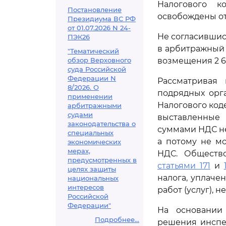
Налогового к
Постановление
освобождены о
Президиума ВС РФ
от 01.07.2026 N 24-
Не согласившис
ПЭК26
в арбитражный 
"Тематический
обзор Верховного
возмещения 2 6
суда Российской
Федерации N
Рассматривая 
8/2026. О
подрядных орг
применении
Налогового код
арбитражными
судами
выставленные
законодательства о
суммами НДС н
специальных
а потому не м
экономических
мерах,
НДС. Обществ
предусмотренных в
статьями 171
и
целях защиты
налога, уплач
национальных
интересов
работ (услуг),
Российской
Федерации"
На основании
Подробнее...
решения инспе