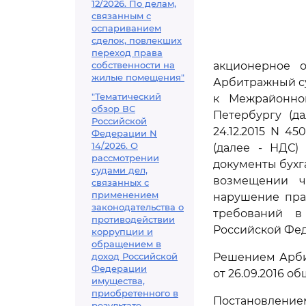
12/2026. По делам,
связанным с
оспариванием
сделок, повлекших
переход права
собственности на
акционерное о
жилые помещения"
Арбитражный су
"Тематический
к Межрайонно
обзор ВС
Петербургу (д
Российской
24.12.2015 N 4
Федерации N
14/2026. О
(далее - НДС)
рассмотрении
документы бухга
судами дел,
возмещении ч
связанных с
применением
нарушение пра
законодательства о
требований 
противодействии
Российской Фе
коррупции и
обращением в
доход Российской
Решением Арби
Федерации
от 26.09.2016 о
имущества,
приобретенного в
Постановление
результате