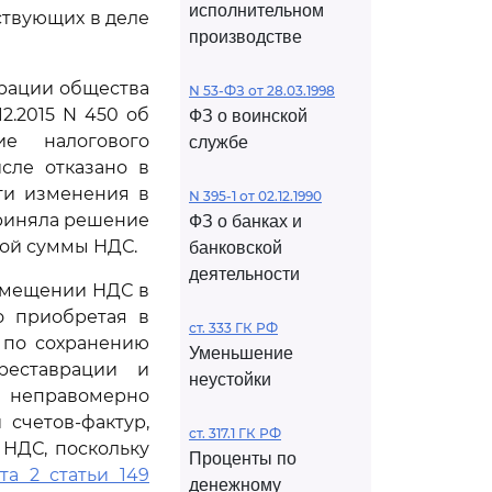
исполнительном
ствующих в деле
производстве
арации общества
N 53-ФЗ от 28.03.1998
2.2015 N 450 об
ФЗ о воинской
е налогового
службе
сле отказано в
ти изменения в
N 395-1 от 02.12.1990
приняла решение
ФЗ о банках и
ной суммы НДС.
банковской
деятельности
озмещении НДС в
о приобретая в
ст. 333 ГК РФ
 по сохранению
Уменьшение
реставрации и
неустойки
 неправомерно
счетов-фактур,
ст. 317.1 ГК РФ
НДС, поскольку
Проценты по
та 2 статьи 149
денежному