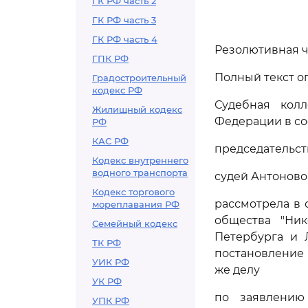
ГК РФ часть 2
ГК РФ часть 3
ГК РФ часть 4
Резолютивная ча
ГПК РФ
Полный текст оп
Градостроительный
кодекс РФ
Судебная кол
Жилищный кодекс
Федерации в со
РФ
КАС РФ
председательств
Кодекс внутреннего
водного транспорта
судей Антоновой
Кодекс торгового
рассмотрела в
мореплавания РФ
общества "Ник
Семейный кодекс
Петербурга и Л
ТК РФ
постановление 
УИК РФ
же делу
УК РФ
по заявлению
УПК РФ