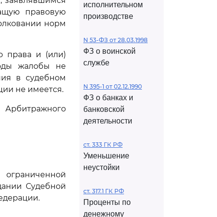
, заявлявшимся
исполнительном
ащую правовую
производстве
толковании норм
N 53-ФЗ от 28.03.1998
ФЗ о воинской
 права и (или)
службе
воды жалобы не
ния в судебном
N 395-1 от 02.12.1990
ии не имеется.
ФЗ о банках и
Арбитражного
банковской
деятельности
ст. 333 ГК РФ
Уменьшение
неустойки
ограниченной
дании Судебной
ст. 317.1 ГК РФ
едерации.
Проценты по
денежному