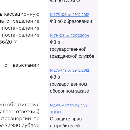
ФЗ об ОСАГО
ив кассационную
N 273-ФЗ от 29.12.2012
на определение
ФЗ об образовании
постановление
и постановление
N 79-ФЗ от 27.07.2004
66/2017
ФЗ о
государственной
гражданской службе
" о взыскании
N 275-ФЗ от 29.12.2012
ФЗ о
государственном
оборонном заказе
ец) обратилось с
N2300-1 от 07.02.1992
лее - ответчик)
ЗППП
ктроэнергии по
О защите прав
ере 72 980 рублей
потребителей