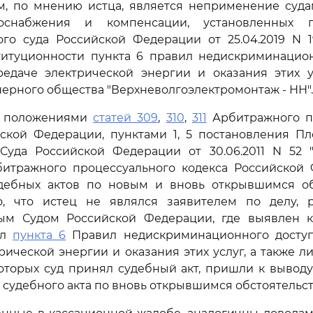
ам, по мнению истца, является неприменение суд
оснабжения и компенсации, установленных п
ого суда Российской Федерации от 25.04.2019 N 1
титуционности пункта 6 правил недискриминацион
редаче электрической энергии и оказания этих у
ерного общества "Верхневолгоэлектромонтаж - НН".
ь положениями
статей 309
,
310
,
311
Арбитражного п
йской Федерации, пунктами 1, 5 постановления П
Суда Российской Федерации от 30.06.2011 N 52
итражного процессуального кодекса Российской
дебных актов по новым и вновь открывшимся обс
о, что истец не являлся заявителем по делу, 
ым Судом Российской Федерации, где выявлен к
сл
пункта 6
Правил недискриминационного доступ
рической энергии и оказания этих услуг, а также ли
оторых суд принял судебный акт, пришли к выводу
 судебного акта по вновь открывшимся обстоятельст