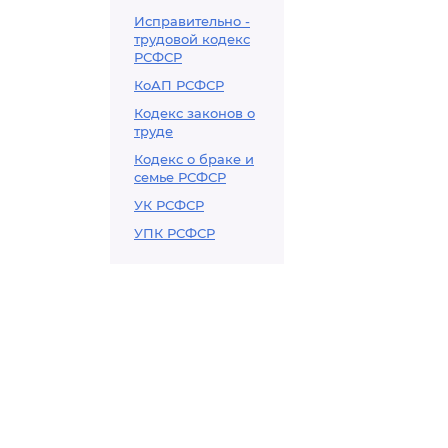
Исправительно -
трудовой кодекс
РСФСР
КоАП РСФСР
Кодекс законов о
труде
Кодекс о браке и
семье РСФСР
УК РСФСР
УПК РСФСР