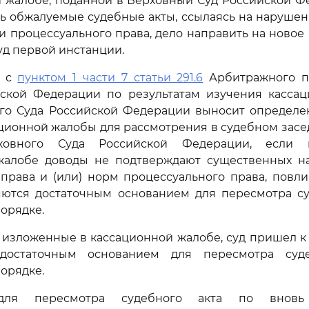
 жалобе, поданной в Верховный Суд Российской Ф
ь обжалуемые судебные акты, ссылаясь на наруше
и процессуального права, дело направить на новое
д первой инстанции.
и с
пунктом 1 части 7 статьи 291.6
Арбитражного п
йской Федерации по результатам изучения касса
ого Суда Российской Федерации выносит определен
ционной жалобы для рассмотрения в судебном зас
ховного Суда Российской Федерации, если
жалобе доводы не подтверждают существенных 
права и (или) норм процессуального права, повл
ляются достаточным основанием для пересмотра су
орядке.
 изложенные в кассационной жалобе, суд пришел к 
достаточным основанием для пересмотра суд
орядке.
для пересмотра судебного акта по вновь