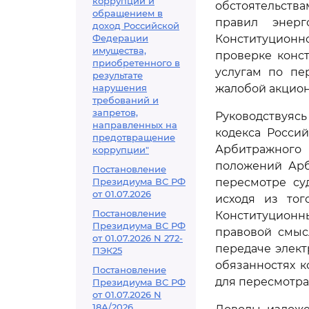
коррупции и
обстоятельств
обращением в
правил энерг
доход Российской
Федерации
Конституционн
имущества,
проверке конс
приобретенного в
услугам по пе
результате
нарушения
жалобой акцион
требований и
запретов,
Руководствуяс
направленных на
кодекса Росси
предотвращение
Арбитражного 
коррупции"
положений Арб
Постановление
Президиума ВС РФ
пересмотре су
от 01.07.2026
исходя из тог
Постановление
Конституционн
Президиума ВС РФ
правовой смы
от 01.07.2026 N 272-
передаче элект
ПЭК25
обязанностях к
Постановление
для пересмотра
Президиума ВС РФ
от 01.07.2026 N
18А/2026