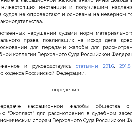
енные в кассационной жалобе, аналогичны доводам
х нижестоящих инстанций и получившим надлеж
в судов не опровергают и основаны на неверном 
аконодательства.
ественных нарушений судами норм материального
ального права, повлиявших на исход дела, до
 оснований для передачи жалобы для рассмотре
бной коллегии Верховного Суда Российской Федерац
оженное и руководствуясь
статьями 291.6
,
291.8
о кодекса Российской Федерации,
определил:
передаче кассационной жалобы общества с 
тью "Экопласт" для рассмотрения в судебном засе
ономическим спорам Верховного Суда Российской Ф