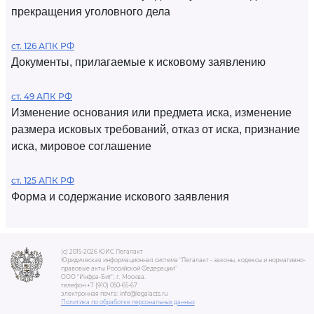
прекращения уголовного дела
ст. 126 АПК РФ
Документы, прилагаемые к исковому заявлению
ст. 49 АПК РФ
Изменение основания или предмета иска, изменение
размера исковых требований, отказ от иска, признание
иска, мировое соглашение
ст. 125 АПК РФ
Форма и содержание искового заявления
(c) 2015-2026 ЮИС Легалакт
Юридическая информационная система "Легалакт - законы, кодексы и нормативно-
правовые акты Российской Федерации"
ООО "Инфра-Бит", г. Москва.
телефон +7 (910) 050-65-67
электронная почта: info@legalacts.ru
Политика по обработке персональных данных