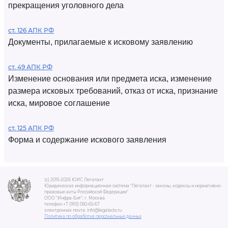
прекращения уголовного дела
ст. 126 АПК РФ
Документы, прилагаемые к исковому заявлению
ст. 49 АПК РФ
Изменение основания или предмета иска, изменение
размера исковых требований, отказ от иска, признание
иска, мировое соглашение
ст. 125 АПК РФ
Форма и содержание искового заявления
(c) 2015-2026 ЮИС Легалакт
Юридическая информационная система "Легалакт - законы, кодексы и нормативно-
правовые акты Российской Федерации"
ООО "Инфра-Бит", г. Москва.
телефон +7 (910) 050-65-67
электронная почта: info@legalacts.ru
Политика по обработке персональных данных