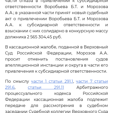
части отказа в привлечении к субсидиарной
ответственности Воробьева Б.Т. и Морозова
А.А.; в указанной части принят новый судебный
акт о привлечении Воробьева Б.Т. и Морозова
А.А. к субсидиарной ответственности и
взыскании с них солидарно в конкурсную массу
должника 2 565 304,45 руб.
В кассационной жалобе, поданной в Верховный
Суд Российской Федерации, Морозов А.А.
просит отменить постановления судов
апелляционной инстанции и округа в части его
привлечения к субсидиарной ответственности.
По смыслу
части 1 статьи 291.1
,
части 7 статьи
291.6
,
статьи 291.11
Арбитражного
процессуального кодекса Российской
Федерации кассационная жалоба подлежит
передаче для рассмотрения в судебном
заседании Судебной коллегии Верховного Суда