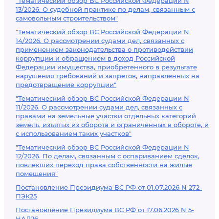
"Тематический обзор ВС Российской Федерации N
13/2026. О судебной практике по делам, связанным с
самовольным строительством"
"Тематический обзор ВС Российской Федерации N
14/2026. О рассмотрении судами дел, связанных с
применением законодательства о противодействии
коррупции и обращением в доход Российской
Федерации имущества, приобретенного в результате
нарушения требований и запретов, направленных на
предотвращение коррупции"
"Тематический обзор ВС Российской Федерации N
11/2026. О рассмотрении судами дел, связанных с
правами на земельные участки отдельных категорий
земель, изъятых из оборота и ограниченных в обороте, и
с использованием таких участков"
"Тематический обзор ВС Российской Федерации N
12/2026. По делам, связанным с оспариванием сделок,
повлекших переход права собственности на жилые
помещения"
Постановление Президиума ВС РФ от 01.07.2026 N 272-
ПЭК25
Постановление Президиума ВС РФ от 17.06.2026 N 5-
НАД26