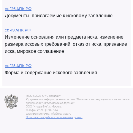
ст. 126 АПК РФ
Документы, прилагаемые к исковому заявлению
ст. 49 АПК РФ
Изменение основания или предмета иска, изменение
размера исковых требований, отказ от иска, признание
иска, мировое соглашение
ст. 125 АПК РФ
Форма и содержание искового заявления
(c) 2015-2026 ЮИС Легалакт
Юридическая информационная система "Легалакт - законы, кодексы и нормативно-
правовые акты Российской Федерации"
ООО "Инфра-Бит", г. Москва.
телефон +7 (910) 050-65-67
электронная почта: info@legalacts.ru
Политика по обработке персональных данных