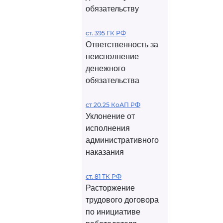
обязательству
ст. 395 ГК РФ
Ответственность за
неисполнение
денежного
обязательства
ст 20.25 КоАП РФ
Уклонение от
исполнения
административного
наказания
ст. 81 ТК РФ
Расторжение
трудового договора
по инициативе