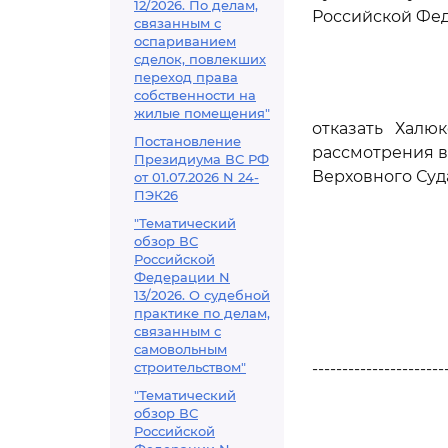
12/2026. По делам,
Российской Фед
связанным с
оспариванием
сделок, повлекших
переход права
собственности на
жилые помещения"
отказать Халю
Постановление
рассмотрения в
Президиума ВС РФ
Верховного Суд
от 01.07.2026 N 24-
ПЭК26
"Тематический
обзор ВС
Российской
Федерации N
13/2026. О судебной
практике по делам,
связанным с
самовольным
строительством"
----------------------
"Тематический
обзор ВС
Российской