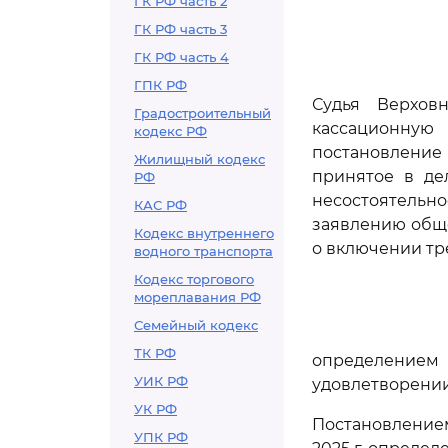
ГК РФ часть 2
ГК РФ часть 3
ГК РФ часть 4
ГПК РФ
Судья Верхов
Градостроительный
кассационную
кодекс РФ
постановление
Жилищный кодекс
принятое в де
РФ
несостоятельн
КАС РФ
заявлению обще
Кодекс внутреннего
о включении тр
водного транспорта
Кодекс торгового
мореплавания РФ
Семейный кодекс
ТК РФ
определением 
УИК РФ
удовлетворении
УК РФ
Постановлением
УПК РФ