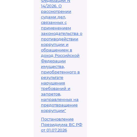
Федерации N
14/2026. О
рассмотрении
судами дел,
связанных с
применением
законодательства о
противодействии
коррупции и
обращением в
доход Российской
Федерации
имущества,
приобретенного в
результате
нарушения
требований и
запретов,
направленных на
предотвращение
коррупции"
Постановление
Президиума ВС РФ
от 01.07.2026