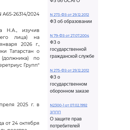
ФЗ об ОСАГО
 А65-26314/2024
N 273-ФЗ от 29.12.2012
ФЗ об образовании
 Н.А., изучив
N 79-ФЗ от 27.07.2004
ьего лица) на
ФЗ о
нваря 2026 г.,
государственной
ки Татарстан о
гражданской службе
 (должника) по
еретриус Групп"
N 275-ФЗ от 29.12.2012
ФЗ о
государственном
оборонном заказе
реля 2025 г. в
N2300-1 от 07.02.1992
ЗППП
О защите прав
а от 24 октября
потребителей