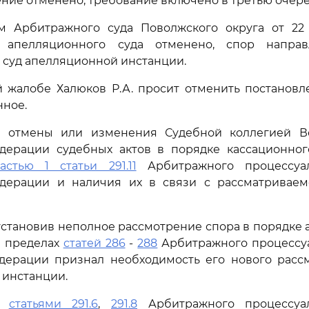
ение отменено, требование включено в третью очере
м Арбитражного суда Поволжского округа от 22 
е апелляционного суда отменено, спор напра
 суд апелляционной инстанции.
й жалобе Халюков Р.А. просит отменить постановл
нное.
 отмены или изменения Судебной коллегией В
дерации судебных актов в порядке кассационног
астью 1 статьи 291.11
Арбитражного процессуал
дерации и наличия их в связи с рассматривае
установив неполное рассмотрение спора в порядке
в пределах
статей 286
-
288
Арбитражного процессуа
дерации признал необходимость его нового расс
 инстанции.
сь
статьями 291.6
,
291.8
Арбитражного процессуал