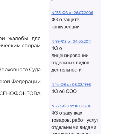
N 135-ФЗ от 26.07.2006
ФЗ о защите
конкуренции
ной жалобы для
N 99-ФЗ от 04.05.2011
мическим спорам
ФЗ о
лицензировании
отдельных видов
Верховного Суда
деятельности
ской Федерации
N 14-ФЗ от 08.02.1998
ФЗ об ООО
КСЕНОФОНТОВА
N 223-ФЗ от 18.07.2011
ФЗ о закупках
товаров, работ, услуг
отдельными видами