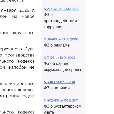
дь реестра.
N 273-ФЗ от 25.12.2008
января 2026 г.
ФЗ о
влен на новое
противодействии
коррупции
ение окружного
N 38-ФЗ от 13.03.2006
ФЗ о рекламе
ерховного Суда
о производства
N 7-ФЗ от 10.01.2002
ьного кодекса
ФЗ об охране
мой жалобой не
окружающей среды
N 3-ФЗ от 07.02.2011
 апелляционного
ФЗ о полиции
льного кодекса
мотрения судом
N 402-ФЗ от 06.12.2011
ФЗ о бухгалтерском
ьного кодекса
учете