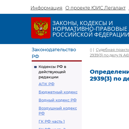
Информация
О проекте ЮИС Легалакт
ЗАКОНЫ, КОДЕКСЫ И
НОРМАТИВНО-ПРАВОВЫЕ 
РОССИЙСКОЙ ФЕДЕРАЦИ
Законодательство
|
Судебная практ
2939(3) по делу N А
РФ
Кодексы РФ в
Определение
действующей
редакции
2939(3) по 
АПК РФ
Бюджетный кодекс
Водный кодекс РФ
Воздушный кодекс
РФ
ГК РФ часть 1