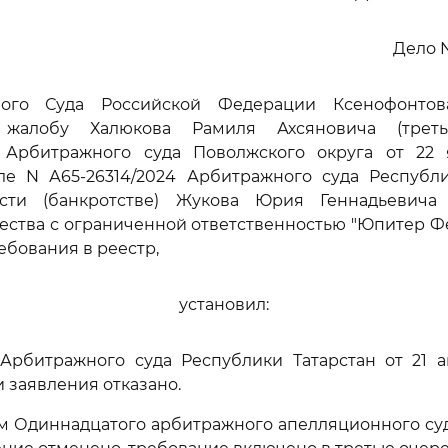
Дело N
ного Суда Российской Федерации Ксенофонтова
 жалобу Халюкова Рамиля Ахсяновича (трет
 Арбитражного суда Поволжского округа от 22 я
ле N А65-26314/2024 Арбитражного суда Республи
ости (банкротстве) Жукова Юрия Геннадьевича
ства с ограниченной ответственностью "Юпитер Ф
ебования в реестр,
установил:
Арбитражного суда Республики Татарстан от 21 ап
 заявления отказано.
 Одиннадцатого арбитражного апелляционного суд