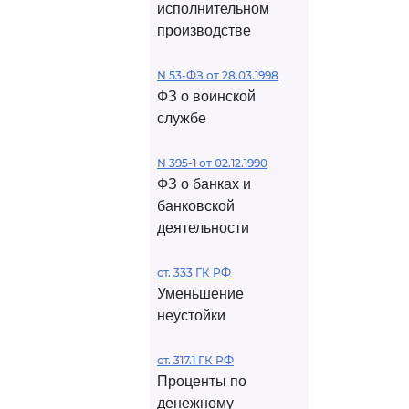
исполнительном
производстве
N 53-ФЗ от 28.03.1998
ФЗ о воинской
службе
N 395-1 от 02.12.1990
ФЗ о банках и
банковской
деятельности
ст. 333 ГК РФ
Уменьшение
неустойки
ст. 317.1 ГК РФ
Проценты по
денежному