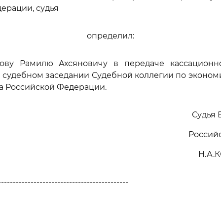
ерации, судья
определил:
кову Рамилю Ахсяновичу в передаче кассацион
 судебном заседании Судебной коллегии по эконо
а Российской Федерации.
Судья 
Россий
Н.А.
--------------------------------------------