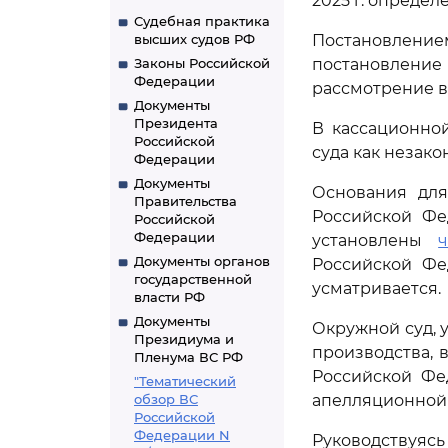
2025 г. определ
Судебная практика
высших судов РФ
Постановление
Законы Российской
постановлени
Федерации
рассмотрение в
Документы
Президента
В кассационно
Российской
суда как незако
Федерации
Документы
Основания для
Правительства
Российской Фе
Российской
Федерации
установлены
ч
Документы органов
Российской Фе
государственной
усматривается.
власти РФ
Документы
Окружной суд, 
Президиума и
производства, 
Пленума ВС РФ
Российской Фе
"Тематический
обзор ВС
апелляционной
Российской
Федерации N
Руководствуя