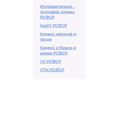
Исправительно -
трудовой кодекс
РСФСР
КоАП РСФСР
Кодекс законов о
труде
Кодекс о браке и
семье РСФСР
УК РСФСР
УПК РСФСР