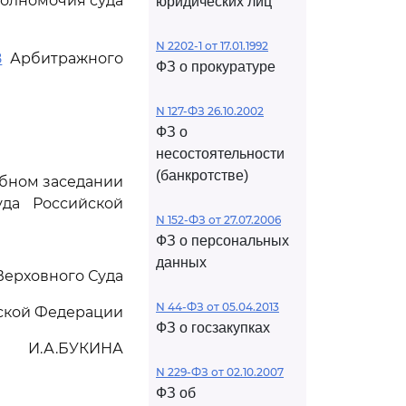
 полномочия суда
юридических лиц
N 2202-1 от 17.01.1992
8
Арбитражного
ФЗ о прокуратуре
N 127-ФЗ 26.10.2002
ФЗ о
несостоятельности
(банкротстве)
ебном заседании
да Российской
N 152-ФЗ от 27.07.2006
ФЗ о персональных
данных
Верховного Суда
N 44-ФЗ от 05.04.2013
ской Федерации
ФЗ о госзакупках
И.А.БУКИНА
N 229-ФЗ от 02.10.2007
ФЗ об