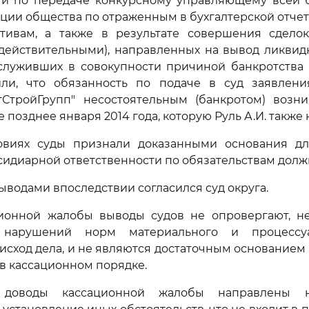
сти по передаче конкурсному управляющему всей б
ции общества по отраженным в бухгалтерской отче
ктивам, а также в результате совершения сделок
действительными), направленных на вывод ликвид
служивших в совокупности причиной банкротства 
или, что обязанность по подаче в суд заявлен
тСтройГрупп" несостоятельным (банкротом) возн
 позднее января 2014 года, которую Руль А.И. также 
овиях суды признали доказанными основания д
бсидиарной ответственности по обязательствам долж
ыводами впоследствии согласился суд округа.
ионной жалобы выводы судов не опровергают, н
 нарушений норм материального и процессуа
исход дела, и не являются достаточным основанием
 в кассационном порядке.
 доводы кассационной жалобы направлены н