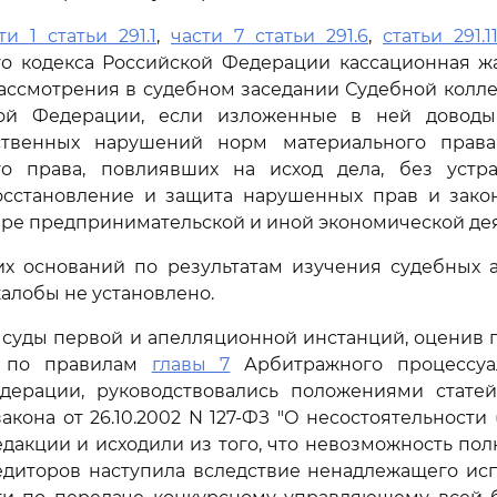
ти 1 статьи 291.1
,
части 7 статьи 291.6
,
статьи 291.1
го кодекса Российской Федерации кассационная ж
ассмотрения в судебном заседании Судебной колл
кой Федерации, если изложенные в ней доводы
ственных нарушений норм материального права
го права, повлиявших на исход дела, без устр
сстановление и защита нарушенных прав и зако
ере предпринимательской и иной экономической дея
их оснований по результатам изучения судебных а
алобы не установлено.
 суды первой и апелляционной инстанций, оценив
ва по правилам
главы 7
Арбитражного процессуа
ерации, руководствовались положениями статей 9,
кона от 26.10.2002 N 127-ФЗ "О несостоятельности 
акции и исходили из того, что невозможность по
едиторов наступила вследствие ненадлежащего ис