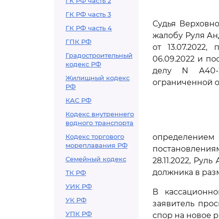
ГК РФ часть 2
ГК РФ часть 3
Судья Верховно
ГК РФ часть 4
жалобу Руля Ан
ГПК РФ
от 13.07.2022
Градостроительный
06.09.2022 и по
кодекс РФ
делу N А40-2
Жилищный кодекс
ограниченной о
РФ
КАС РФ
Кодекс внутреннего
водного транспорта
Кодекс торгового
определением с
мореплавания РФ
постановления
Семейный кодекс
28.11.2022, Рул
должника в разм
ТК РФ
УИК РФ
В кассационно
УК РФ
заявитель про
УПК РФ
спор на новое 