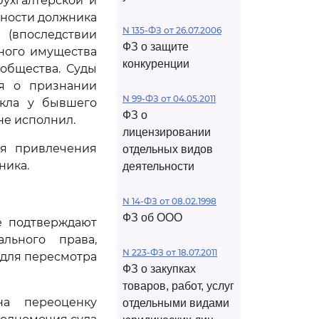
ухгалтерской и
тности должника
N 135-ФЗ от 26.07.2006
 (впоследствии
ФЗ о защите
ного имущества
конкуренции
общества. Суды
ия о признании
N 99-ФЗ от 04.05.2011
икла у бывшего
ФЗ о
не исполнил.
лицензировании
ля привлечения
отдельных видов
ника.
деятельности
N 14-ФЗ от 08.02.1998
ФЗ об ООО
е подтверждают
льного права,
N 223-ФЗ от 18.07.2011
 для пересмотра
ФЗ о закупках
товаров, работ, услуг
а переоценку
отдельными видами