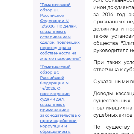
А.И. обязанно
"Тематический
иной документа
обзор ВС
за 2014 год а
Российской
Федерации N
признанных не
12/2026. По делам,
должника и по
связанным с
также установ
оспариванием
сделок, повлекших
общества "Эли
переход права
руководителя не
собственности на
жилые помещения"
При таких усл
"Тематический
ответчика к су
обзор ВС
Российской
С указанными в
Федерации N
14/2026. О
Доводы кассац
рассмотрении
судами дел,
существенных
связанных с
повлиявших на 
применением
судебных актов
законодательства о
противодействии
коррупции и
По существу
обращением в