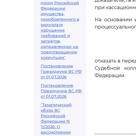
доказательств и
доход Российской
при кассационн
Федерации
имущества,
приобретенного в
На основании 
результате
процессуальног
нарушения
требований и
запретов,
направленных на
предотвращение
коррупции"
отказать в пер
Постановление
Судебной кол
Президиума ВС РФ
Федерации.
от 01.07.2026
Постановление
Президиума ВС РФ
от 01.07.2026
"Тематический
обзор ВС
Российской
Федерации N
11/2026. О
рассмотрении
----------------------