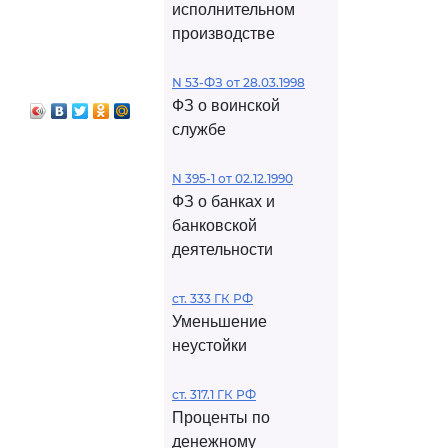
исполнительном
производстве
N 53-ФЗ от 28.03.1998
ФЗ о воинской
службе
N 395-1 от 02.12.1990
ФЗ о банках и
банковской
деятельности
ст. 333 ГК РФ
Уменьшение
неустойки
ст. 317.1 ГК РФ
Проценты по
денежному