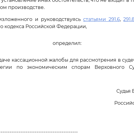
 установление иных обстоятельств, что не входит в
ом производстве.
изложенного и руководствуясь
статьями 291.6
,
291.
о кодекса Российской Федерации,
определил:
едаче кассационной жалобы для рассмотрения в суд
легии по экономическим спорам Верховного Су
Судья 
Россий
--------------------------------------------