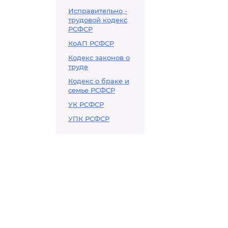
Исправительно -
трудовой кодекс
РСФСР
КоАП РСФСР
Кодекс законов о
труде
Кодекс о браке и
семье РСФСР
УК РСФСР
УПК РСФСР