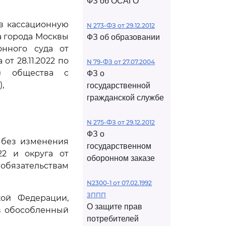
ФЗ об ОСАГО
ив кассационную
N 273-ФЗ от 29.12.2012
а города Москвы
ФЗ об образовании
онного суда от
от 28.11.2022 по
N 79-ФЗ от 27.07.2004
е) общества с
ФЗ о
,
государственной
гражданской службе
N 275-ФЗ от 29.12.2012
ФЗ о
м без изменения
государственном
22 и округа от
оборонном заказе
о обязательствам
N2300-1 от 07.02.1992
ЗППП
кой Федерации,
О защите прав
в обособленный
потребителей