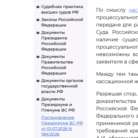
Судебная практика
По смыслу
час
высших судов РФ
процессуально
Законы Российской
передаче для р
Федерации
Суда Российс
Документы
Президента
наличие суще
Российской
процессуально
Федерации
невозможны во
Документы
заявителя в сф
Правительства
Российской
Федерации
Между тем так
Документы органов
кассационной ж
государственной
власти РФ
Разрешая спор,
Документы
доказательст
Президиума и
Российской Фед
Пленума ВС РФ
Федерального за
Постановление
Президиума ВС РФ
применимой ред
от 01.07.2026 N
требований кр
18А/2026