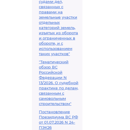
судами дел,
связанных с
правами на
земельные участки
отдельных
категорий земель,
изъятых из оборота
и ограниченных в
обороте, и с
использованием
таких участков"
"Тематический
обзор ВС
Российской
Федерации N
13/2026. О судебной
практике по делам,
связанным с
самовольным
строительством"
Постановление
Президиума ВС РФ
от 01.07.2026 N 24-
ПЭК26