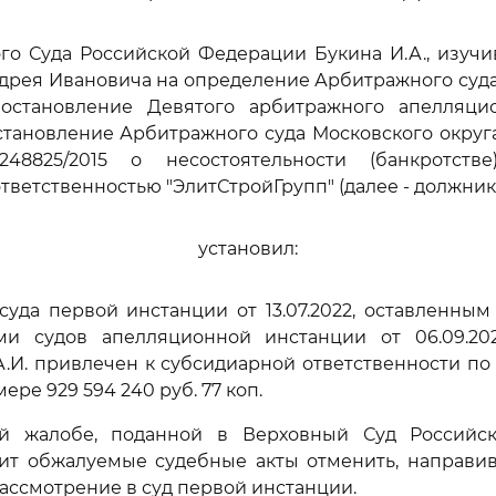
го Суда Российской Федерации Букина И.А., изуч
дрея Ивановича на определение Арбитражного суд
, постановление Девятого арбитражного апелляци
становление Арбитражного суда Московского округа 
48825/2015 о несостоятельности (банкротств
тветственностью "ЭлитСтройГрупп" (далее - должник)
установил:
уда первой инстанции от 13.07.2022, оставленны
ми судов апелляционной инстанции от 06.09.20
ь А.И. привлечен к субсидиарной ответственности п
ере 929 594 240 руб. 77 коп.
й жалобе, поданной в Верховный Суд Российс
сит обжалуемые судебные акты отменить, направи
рассмотрение в суд первой инстанции.