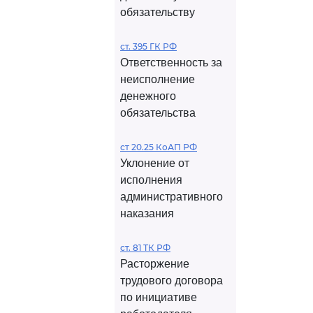
обязательству
ст. 395 ГК РФ
Ответственность за
неисполнение
денежного
обязательства
ст 20.25 КоАП РФ
Уклонение от
исполнения
административного
наказания
ст. 81 ТК РФ
Расторжение
трудового договора
по инициативе