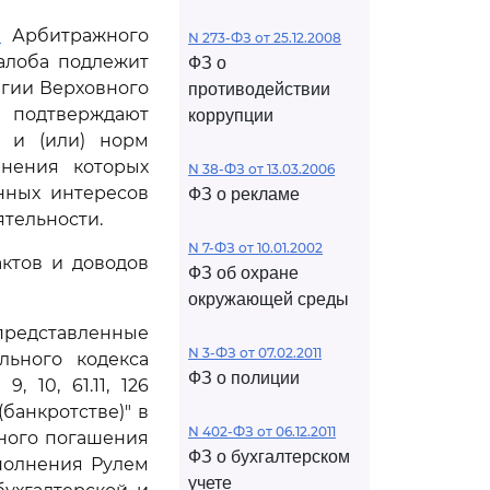
1
Арбитражного
N 273-ФЗ от 25.12.2008
алоба подлежит
ФЗ о
егии Верховного
противодействии
 подтверждают
коррупции
 и (или) норм
анения которых
N 38-ФЗ от 13.03.2006
нных интересов
ФЗ о рекламе
тельности.
N 7-ФЗ от 10.01.2002
ктов и доводов
ФЗ об охране
окружающей среды
 представленные
N 3-ФЗ от 07.02.2011
льного кодекса
ФЗ о полиции
 10, 61.11, 126
(банкротстве)" в
N 402-ФЗ от 06.12.2011
лного погашения
ФЗ о бухгалтерском
полнения Рулем
учете