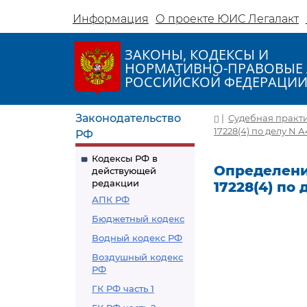
Информация
О проекте ЮИС Легалакт
ЗАКОНЫ, КОДЕКСЫ И
НОРМАТИВНО-ПРАВОВЫЕ 
РОССИЙСКОЙ ФЕДЕРАЦИ
Законодательство
|
Судебная практ
17228(4) по делу N 
РФ
Кодексы РФ в
Определение
действующей
редакции
17228(4) по
АПК РФ
Бюджетный кодекс
Водный кодекс РФ
Воздушный кодекс
РФ
ГК РФ часть 1