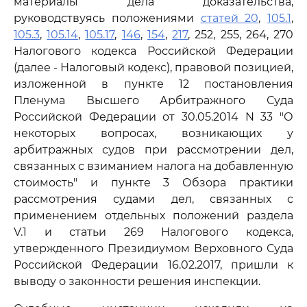
материалы дела доказательства,
руководствуясь положениями
статей 20
,
105.1
,
105.3
,
105.14
,
105.17
,
146
,
154
,
217
, 252, 255, 264, 270
Налогового кодекса Российской Федерации
(далее - Налоговый кодекс), правовой позицией,
изложенной в пункте 12 постановления
Пленума Высшего Арбитражного Суда
Российской Федерации от 30.05.2014 N 33 "О
некоторых вопросах, возникающих у
арбитражных судов при рассмотрении дел,
связанных с взиманием налога на добавленную
стоимость" и пункте 3 Обзора практики
рассмотрения судами дел, связанных с
применением отдельных положений раздела
V.1 и статьи 269 Налогового кодекса,
утвержденного Президиумом Верховного Суда
Российской Федерации 16.02.2017, пришли к
выводу о законности решения инспекции.