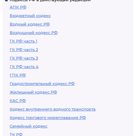
отчетности
АПК РФ
международной
Бюджетный кодекс
группы компаний и
Водный кодекс РФ
финансовой
Воздушный кодекс РФ
отчетности
участников
ГК РФ часть 1
международной
ГК РФ часть 2
группы компаний
ГК РФ часть 3
ГК РФ часть 4
ГПК РФ
Градостроительный кодекс РФ
Жилищный кодекс РФ
КАС РФ
Кодекс внутреннего водного транспорта
Кодекс торгового мореплавания РФ
Семейный кодекс
ТК РФ