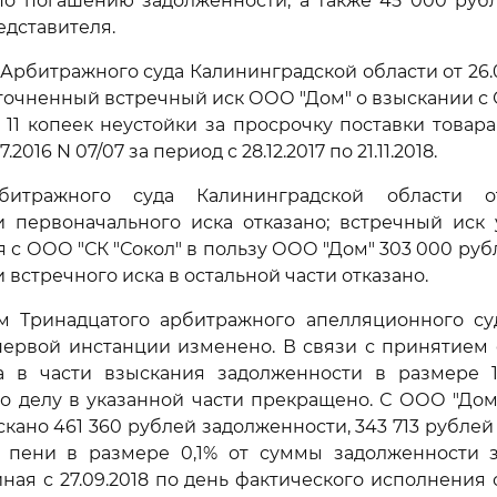
по погашению задолженности, а также 45 000 руб
едставителя.
рбитражного суда Калининградской области от 26.0
точненный встречный иск ООО "Дом" о взыскании с 
 11 копеек неустойки за просрочку поставки товара
.2016 N 07/07 за период с 28.12.2017 по 21.11.2018.
итражного суда Калининградской области от
и первоначального иска отказано; встречный иск 
 с ООО "СК "Сокол" в пользу ООО "Дом" 303 000 руб
встречного иска в остальной части отказано.
м Тринадцатого арбитражного апелляционного суда
первой инстанции изменено. В связи с принятием 
ка в части взыскания задолженности в размере 
о делу в указанной части прекращено. С ООО "До
скано 461 360 рублей задолженности, 343 713 рублей
 пени в размере 0,1% от суммы задолженности 
ная с 27.09.2018 по день фактического исполнения о