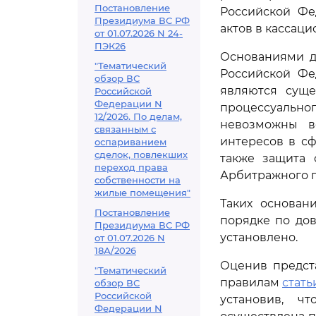
Постановление
Российской Фе
Президиума ВС РФ
актов в кассац
от 01.07.2026 N 24-
ПЭК26
Основаниями д
"Тематический
Российской Фе
обзор ВС
являются суще
Российской
Федерации N
процессуальног
12/2026. По делам,
невозможны в
связанным с
интересов в с
оспариванием
сделок, повлекших
также защита 
переход права
Арбитражного п
собственности на
жилые помещения"
Таких основан
Постановление
порядке по до
Президиума ВС РФ
установлено.
от 01.07.2026 N
18А/2026
Оценив предст
"Тематический
правилам
стать
обзор ВС
Российской
установив, ч
Федерации N