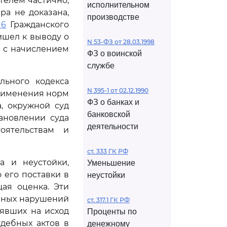
телем частично,
исполнительном
ра не доказана,
производстве
16
Гражданского
ишел к выводу о
N 53-ФЗ от 28.03.1998
 с начислением
ФЗ о воинской
службе
льного кодекса
N 395-1 от 02.12.1990
применения норм
ФЗ о банках и
, окружной суд
банковской
ановлении суда
деятельности
оятельствам и
ст. 333 ГК РФ
а и неустойки,
Уменьшение
 его поставки в
неустойки
ая оценка. Эти
нных нарушений
ст. 317.1 ГК РФ
явших на исход
Проценты по
дебных актов в
денежному