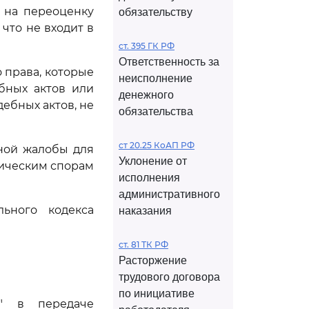
 на переоценку
обязательству
 что не входит в
ст. 395 ГК РФ
Ответственность за
права, которые
неисполнение
бных актов или
денежного
ебных актов, не
обязательства
ст 20.25 КоАП РФ
ной жалобы для
Уклонение от
мическим спорам
исполнения
административного
ьного кодекса
наказания
ст. 81 ТК РФ
Расторжение
трудового договора
по инициативе
м" в передаче