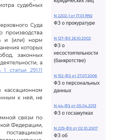
юридических лиц
мотра судебных
N 2202-1 от 17.01.1992
ФЗ о прокуратуре
ерховного Суда
о производства
N 127-ФЗ 26.10.2002
а и (или) норм
ФЗ о
ранения которых
несостоятельности
бод, законных
(банкротстве)
еятельности, а
 1 статьи 291.11
N 152-ФЗ от 27.07.2006
ФЗ о персональных
в кассационном
данных
нным к ней, не
N 44-ФЗ от 05.04.2013
ФЗ о госзакупках
имной связи по
ской Федерации,
N 229-ФЗ от 02.10.2007
и поставщиком
ФЗ об