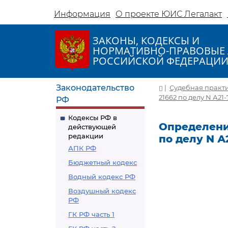
Информация
О проекте ЮИС Легалакт
ЗАКОНЫ, КОДЕКСЫ И
НОРМАТИВНО-ПРАВОВЫЕ 
РОССИЙСКОЙ ФЕДЕРАЦИ
Законодательство
|
Судебная практ
21662 по делу N А21
РФ
Кодексы РФ в
Определение
действующей
редакции
по делу N А
АПК РФ
Бюджетный кодекс
Водный кодекс РФ
Воздушный кодекс
РФ
ГК РФ часть 1