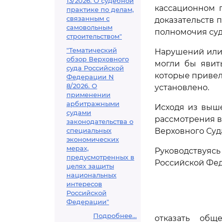
13/2026. О судебной
кассационном 
практике по делам,
связанным с
доказательств п
самовольным
полномочия суд
строительством"
"Тематический
Нарушений или
обзор Верховного
могли бы явит
суда Российской
которые привел
Федерации N
8/2026. О
установлено.
применении
арбитражными
Исходя из выш
судами
рассмотрения в
законодательства о
специальных
Верховного Суд
экономических
мерах,
Руководствуя
предусмотренных в
Российской Фе
целях защиты
национальных
интересов
Российской
Федерации"
Подробнее...
отказать общ