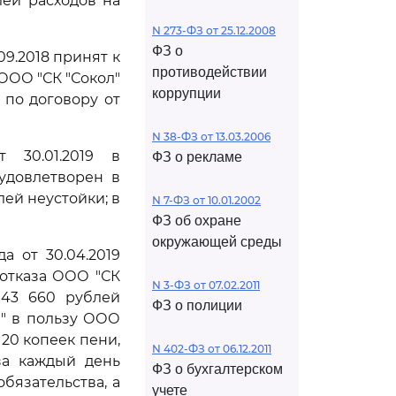
лей расходов на
N 273-ФЗ от 25.12.2008
ФЗ о
9.2018 принят к
противодействии
ООО "СК "Сокол"
коррупции
 по договору от
N 38-ФЗ от 13.03.2006
 30.01.2019 в
ФЗ о рекламе
удовлетворен в
лей неустойки; в
N 7-ФЗ от 10.01.2002
ФЗ об охране
окружающей среды
 от 30.04.2019
отказа ООО "СК
N 3-ФЗ от 07.02.2011
143 660 рублей
ФЗ о полиции
м" в пользу ООО
 20 копеек пени,
N 402-ФЗ от 06.12.2011
за каждый день
ФЗ о бухгалтерском
бязательства, а
учете