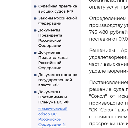
обязательства 
Судебная практика
оплату услуг пр
высших судов РФ
Законы Российской
Определением А
Федерации
производству у
Документы
745 480 рублей
Президента
поставки от 07.07
Российской
Федерации
Решением Арб
Документы
удовлетворени
Правительства
Российской
части взыскания
Федерации
удовлетворении 
Документы органов
государственной
Постановление
власти РФ
решение суда 
Документы
"Сокол" от ис
Президиума и
Пленума ВС РФ
производство п
"Тематический
"СК "Сокол" взы
обзор ВС
с начислением
Российской
просрочки начи
Федерации N