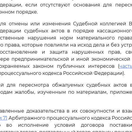
дерации, если отсутствуют основания для перес
ионном порядке.
ля отмены или изменения Судебной коллегией В
дерации судебных актов в порядке кассационног
ственные нарушения норм материального прав
о права, которые повлияли на исход дела и без уст
осстановление и защита нарушенных прав, сво
фере предпринимательской и иной экономической д
охраняемых законом публичных интересов (
часть
роцессуального кодекса Российской Федерации).
ий для пересмотра обжалуемых судебных актов 
водам жалобы, изученным по материалам, приложе
авленные доказательства в их совокупности и вза
и 71
Арбитражного процессуального кодекса Россий
то во исполнение условий договора поставк