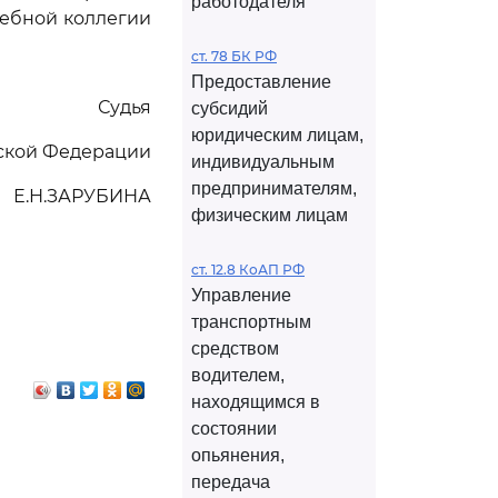
работодателя
дебной коллегии
ст. 78 БК РФ
Предоставление
Судья
субсидий
юридическим лицам,
йской Федерации
индивидуальным
предпринимателям,
Е.Н.ЗАРУБИНА
физическим лицам
ст. 12.8 КоАП РФ
Управление
транспортным
средством
водителем,
находящимся в
состоянии
опьянения,
передача