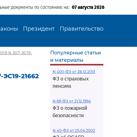
льные документы по состоянию на:
07 августа 2026
Законы
Президент
Правительство
Популярные статьи
019 N 307-ЭС19-
и материалы
N 400-ФЗ от 28.12.2013
-ЭС19-21662
ФЗ о страховых
пенсиях
N 69-ФЗ от 21.12.1994
ФЗ о пожарной
безопасности
N 40-ФЗ от 25.04.2002