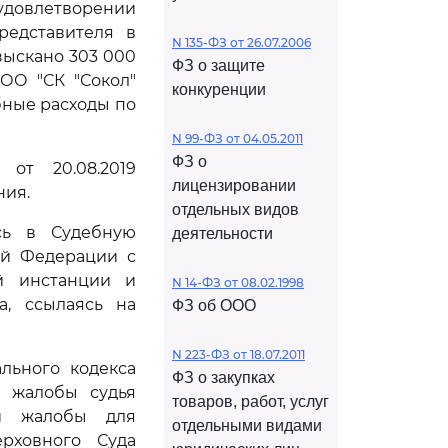
 удовлетворении
редставителя в
N 135-ФЗ от 26.07.2006
зыскано 303 000
ФЗ о защите
ОО "СК "Сокол"
конкуренции
бные расходы по
N 99-ФЗ от 04.05.2011
ФЗ о
от 20.08.2019
лицензировании
ния.
отдельных видов
сь в Судебную
деятельности
ой Федерации с
й инстанции и
N 14-ФЗ от 08.02.1998
а, ссылаясь на
ФЗ об ООО
N 223-ФЗ от 18.07.2011
льного кодекса
ФЗ о закупках
й жалобы судья
товаров, работ, услуг
ой жалобы для
отдельными видами
рховного Суда