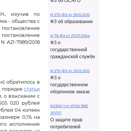
ФЗ об ОСАГО
Н., изучив по
N 273-ФЗ от 29.12.2012
ка - общества с
ФЗ об образовании
 постановление
и постановление
N 79-ФЗ от 27.07.2004
N А21-7989/2018
ФЗ о
государственной
гражданской службе
N 275-ФЗ от 29.12.2012
ФЗ о
к) обратилось в
государственном
в порядке
статьи
оборонном заказе
, о взыскании с
605 020 рублей
N2300-1 от 07.02.1992
рублей 04 копеек
ЗППП
размере 0,1% на
О защите прав
ого исполнения
потребителей