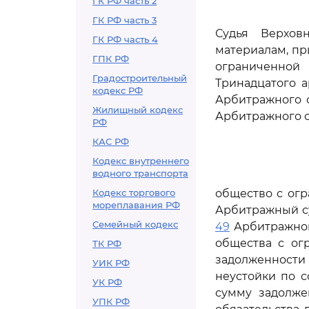
ГК РФ часть 2
ГК РФ часть 3
Судья Верхов
ГК РФ часть 4
материалам, пр
ГПК РФ
ограниченной 
Градостроительный
Тринадцатого а
кодекс РФ
Арбитражного с
Жилищный кодекс
Арбитражного с
РФ
КАС РФ
Кодекс внутреннего
водного транспорта
Кодекс торгового
общество с огр
мореплавания РФ
Арбитражный су
Семейный кодекс
49
Арбитражног
общества с ог
ТК РФ
задолженности п
УИК РФ
неустойки по с
УК РФ
сумму задолже
УПК РФ