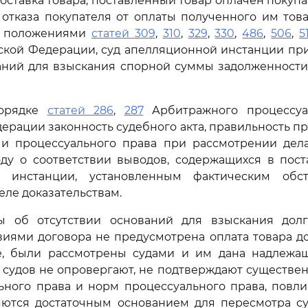
оставка товара, поставленный товар оплачен покупа
отказа покупателя от оплаты полученного им това
ь положениями
статей 309
,
310
,
329
,
330
,
486
,
506
,
5
ской Федерации, суд апелляционной инстанции пр
аний для взыскания спорной суммы задолженности
порядке
статей 286
,
287
Арбитражного процессуа
ерации законность судебного акта, правильность 
 и процессуального права при рассмотрении дела
ду о соответствии выводов, содержащихся в пост
й инстанции, установленным фактическим обст
ле доказательствам.
 об отсутствии оснований для взыскания долг
виями договора не предусмотрена оплата товара до
, были рассмотрены судами и им дана надлежащ
 судов не опровергают, не подтверждают существе
ьного права и норм процессуального права, повли
ляются достаточным основанием для пересмотра су