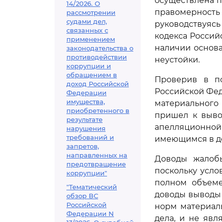
осуществлена п
14/2026. О
правомерность 
рассмотрении
судами дел,
руководствуяс
связанных с
кодекса Россий
применением
наличии основ
законодательства о
противодействии
неустойки.
коррупции и
обращением в
Проверив в 
доход Российской
Российской Фед
Федерации
имущества,
материального
приобретенного в
пришел к выво
результате
апелляционно
нарушения
требований и
имеющимся в де
запретов,
направленных на
Доводы жалобы
предотвращение
поскольку усло
коррупции"
полном объеме
"Тематический
доводы выводы
обзор ВС
Российской
норм материал
Федерации N
дела, и не яв