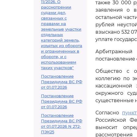
11/2026. О
также 30 000 р
рассмотрении
заявления о в
судами дел,
остальной част
связанных с
правами на
рублей неусто
земельные участки
взыскано 532 0
отдельных
уплате государ
категорий земель,
изъятых из оборота
и ограниченных в
Арбитражный 
обороте, и с
постановление 
использованием
таких участков"
Общество с о
Постановление
коллегию по э
Президиума ВС РФ
кассационной
от 01.07.2026
окружного суд
Постановление
существенные 
Президиума ВС РФ
от 01.07.2026
Согласно
пункт
Постановление
Российской Фе
Президиума ВС РФ
от 01.07.2026 N 272-
выносит опре
ПЭК25
рассмотрения