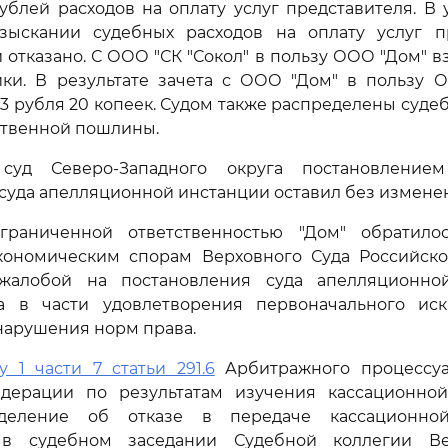
ублей расходов на оплату услуг представителя. В
зыскании судебных расходов на оплату услуг п
и отказано. С ООО "СК "Сокол" в пользу ООО "Дом" в
йки. В результате зачета с ООО "Дом" в пользу О
73 рубля 20 копеек. Судом также распределены суде
ственной пошлины.
суд Северо-Западного округа постановлением 
суда апелляционной инстанции оставил без измене
граниченной ответственностью "Дом" обратило
кономическим спорам Верховного Суда Российск
 жалобой на постановления суда апелляционно
а в части удовлетворения первоначального иск
нарушения норм права.
у 1 части 7 статьи 291.6
Арбитражного процессуа
дерации по результатам изучения кассационно
деление об отказе в передаче кассационн
 в судебном заседании Судебной коллегии Ве