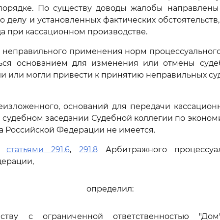
порядке. По существу доводы жалобы направлены
о делу и установленных фактических обстоятельств,
а при кассационном производстве.
 неправильного применения норм процессуального 
ься основанием для изменения или отмены суде
и или могли привести к принятию неправильных суд
еизложенного, оснований для передачи кассацион
 судебном заседании Судебной коллегии по эконо
а Российской Федерации не имеется.
сь
статьями 291.6
,
291.8
Арбитражного процессуал
дерации,
определил:
еству с ограниченной ответственностью "До