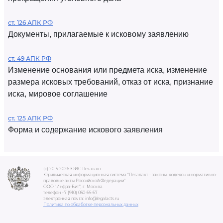
ст. 126 АПК РФ
Документы, прилагаемые к исковому заявлению
ст. 49 АПК РФ
Изменение основания или предмета иска, изменение
размера исковых требований, отказ от иска, признание
иска, мировое соглашение
ст. 125 АПК РФ
Форма и содержание искового заявления
(c) 2015-2026 ЮИС Легалакт
Юридическая информационная система "Легалакт - законы, кодексы и нормативно-
правовые акты Российской Федерации"
ООО "Инфра-Бит", г. Москва.
телефон +7 (910) 050-65-67
электронная почта: info@legalacts.ru
Политика по обработке персональных данных