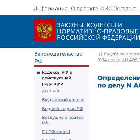
Информация
О проекте ЮИС Легалакт
ЗАКОНЫ, КОДЕКСЫ И
НОРМАТИВНО-ПРАВОВЫЕ 
РОССИЙСКОЙ ФЕДЕРАЦИ
Законодательство
|
Судебная практ
8184 по делу N А09-
РФ
Кодексы РФ в
Определение
действующей
редакции
по делу N А
АПК РФ
Бюджетный кодекс
Водный кодекс РФ
Воздушный кодекс
РФ
ГК РФ часть 1