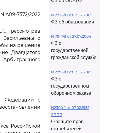
ФЗ об ОСАГО
N А09-7572/2022
N 273-ФЗ от 29.12.2012
ФЗ об образовании
., рассмотрев
N 79-ФЗ от 27.07.2004
ы Васильевны о
ФЗ о
обы на решение
государственной
ние Двадцатого
гражданской службе
ие Арбитражного
N 275-ФЗ от 29.12.2012
ФЗ о
государственном
оборонном заказе
ой Федерации с
восстановлении
N2300-1 от 07.02.1992
ЗППП
О защите прав
кса Российской
потребителей