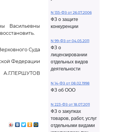
N 135-ФЗ от 26.07.2006
ФЗ о защите
ны Васильевны
конкуренции
восстановить.
N 99-ФЗ от 04.05.2011
ФЗ о
Верховного Суда
лицензировании
ской Федерации
отдельных видов
деятельности
А.Г.ПЕРШУТОВ
N 14-ФЗ от 08.02.1998
ФЗ об ООО
N 223-ФЗ от 18.07.2011
ФЗ о закупках
товаров, работ, услуг
отдельными видами