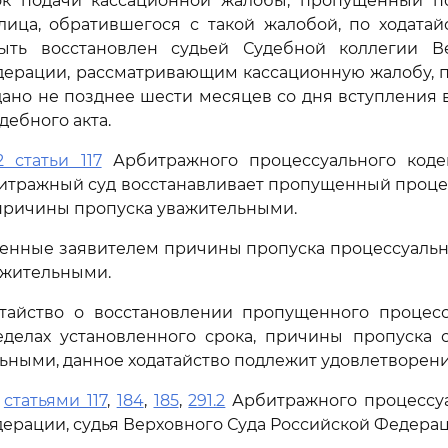
к подачи кассационной жалобы, пропущенный п
ица, обратившегося с такой жалобой, по ходатай
ть восстановлен судьей Судебной коллегии В
ерации, рассматривающим кассационную жалобу, п
дано не позднее шести месяцев со дня вступления 
дебного акта.
2 статьи 117
Арбитражного процессуального коде
итражный суд восстанавливает пропущенный процес
причины пропуска уважительными.
нные заявителем причины пропуска процессуально
ажительными.
атайство о восстановлении пропущенного процесс
еделах установленного срока, причины пропуска 
ьными, данное ходатайство подлежит удовлетворен
ь
статьями 117
,
184
,
185
,
291.2
Арбитражного процессуа
ерации, судья Верховного Суда Российской Федера