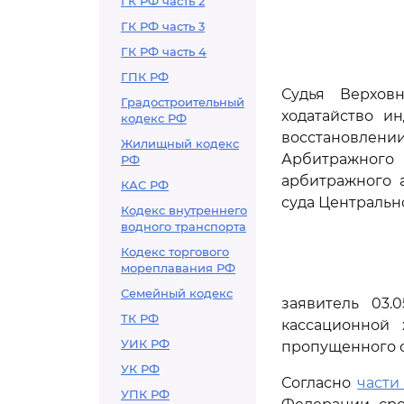
ГК РФ часть 2
ГК РФ часть 3
ГК РФ часть 4
ГПК РФ
Судья Верхов
Градостроительный
ходатайство и
кодекс РФ
восстановлени
Жилищный кодекс
Арбитражного 
РФ
арбитражного а
КАС РФ
суда Центрально
Кодекс внутреннего
водного транспорта
Кодекс торгового
мореплавания РФ
Семейный кодекс
заявитель 03.
ТК РФ
кассационной 
УИК РФ
пропущенного с
УК РФ
Согласно
части 
УПК РФ