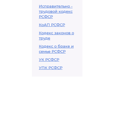
Исправительно -
трудовой кодекс
РСФСР
КоАП РСФСР
Кодекс законов о
труде
Кодекс о браке и
семье РСФСР
УК РСФСР
УПК РСФСР