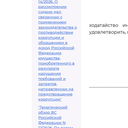
14/2026. О
рассмотрении
судами дел,
связанных с
применением
ходатайство 
законодательства о
удовлетворить,
противодействии
коррупции и
обращением в
доход Российской
Федерации
имущества,
приобретенного в
результате
нарушения
требований и
запретов,
----------------------
направленных на
предотвращение
коррупции"
"Тематический
обзор ВС
Российской
Федерации N
12/2026. По делам,