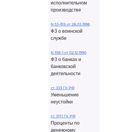
исполнительном
производстве
N 53-ФЗ от 28.03.1998
ФЗ о воинской
службе
N 395-1 от 02.12.1990
ФЗ о банках и
банковской
деятельности
ст. 333 ГК РФ
Уменьшение
неустойки
ст. 317.1 ГК РФ
Проценты по
денежному