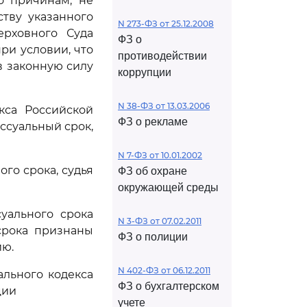
о причинам, не
ству указанного
N 273-ФЗ от 25.12.2008
ерховного Суда
ФЗ о
ри условии, что
противодействии
в законную силу
коррупции
N 38-ФЗ от 13.03.2006
кса Российской
ФЗ о рекламе
суальный срок,
N 7-ФЗ от 10.01.2002
го срока, судья
ФЗ об охране
окружающей среды
уального срока
N 3-ФЗ от 07.02.2011
срока признаны
ФЗ о полиции
ию.
N 402-ФЗ от 06.12.2011
льного кодекса
ФЗ о бухгалтерском
ции
учете