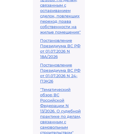
связанным с
оспариванием
сделок, повлекших
переход права
собственности на
жилые помещения"
Постановление
Президиума ВС РФ
от 01.07.2026 N
18А/2026
Постановление
Президиума ВС РФ
от 01.07.2026 N 24-
ПЭК26
"Тематический
обзор ВС
Российской
Федерации N
13/2026. О судебной
практике по делам,
связанным с
самовольным
строительством"