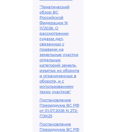
"Тематический
обзор ВС
Российской
Федерации N
11/2026. О
рассмотрении
судами дел,
связанных с
правами на
земельные участки
отдельных
категорий земель,
изъятых из оборота
и ограниченных в
обороте, и с
использованием
таких участков"
Постановление
Президиума ВС РФ
от 01.07.2026 N 272-
ПЭК25
Постановление
Президиума ВС РФ