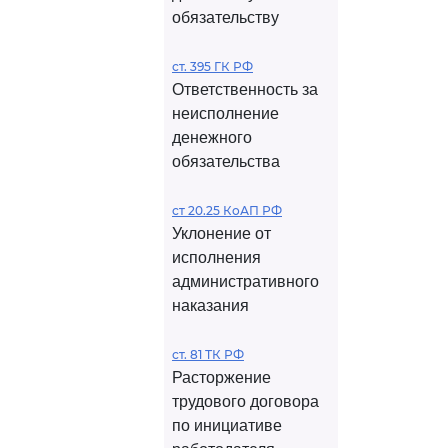
обязательству
ст. 395 ГК РФ
Ответственность за
неисполнение
денежного
обязательства
ст 20.25 КоАП РФ
Уклонение от
исполнения
административного
наказания
ст. 81 ТК РФ
Расторжение
трудового договора
по инициативе