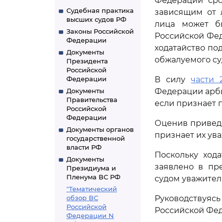
Федерации сро
Судебная практика
зависящим от л
высших судов РФ
лица может бы
Законы Российской
Российской Фед
Федерации
ходатайство по
Документы
обжалуемого су
Президента
Российской
Федерации
В силу
части 
Документы
Федерации арб
Правительства
если признает 
Российской
Федерации
Оценив приведе
Документы органов
признает их ув
государственной
власти РФ
Поскольку ход
Документы
заявлено в пр
Президиума и
Пленума ВС РФ
судом уважител
"Тематический
обзор ВС
Руководствуяс
Российской
Российской Фед
Федерации N