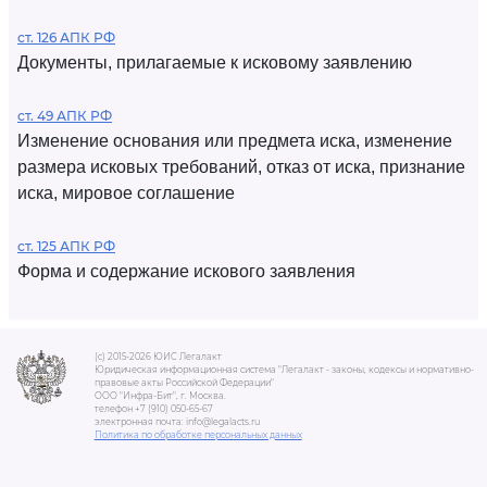
ст. 126 АПК РФ
Документы, прилагаемые к исковому заявлению
ст. 49 АПК РФ
Изменение основания или предмета иска, изменение
размера исковых требований, отказ от иска, признание
иска, мировое соглашение
ст. 125 АПК РФ
Форма и содержание искового заявления
(c) 2015-2026 ЮИС Легалакт
Юридическая информационная система "Легалакт - законы, кодексы и нормативно-
правовые акты Российской Федерации"
ООО "Инфра-Бит", г. Москва.
телефон +7 (910) 050-65-67
электронная почта: info@legalacts.ru
Политика по обработке персональных данных