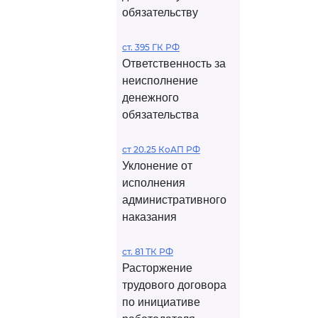
обязательству
ст. 395 ГК РФ
Ответственность за
неисполнение
денежного
обязательства
ст 20.25 КоАП РФ
Уклонение от
исполнения
административного
наказания
ст. 81 ТК РФ
Расторжение
трудового договора
по инициативе