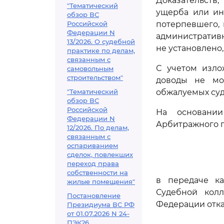
Доказательств
"Тематический
ущерба или ин
обзор ВС
Российской
потерпевшего, 
Федерации N
административн
13/2026. О судебной
не установлено,
практике по делам,
связанным с
С учетом изло
самовольным
строительством"
доводы не мо
"Тематический
обжалуемых суд
обзор ВС
Российской
На основани
Федерации N
Арбитражного п
12/2026. По делам,
связанным с
оспариванием
сделок, повлекших
переход права
собственности на
в передаче к
жилые помещения"
Судебной кол
Постановление
Федерации отка
Президиума ВС РФ
от 01.07.2026 N 24-
ПЭК26