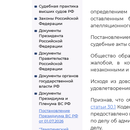
Судебная практика
высших судов РФ
определением
Законы Российской
оставленным 
Федерации
апелляционного 
Документы
Президента
Постановлением
Российской
судебные акты 
Федерации
Документы
Общество обра
Правительства
жалобой, в ко
Российской
Федерации
незаконными и
Документы органов
государственной
Исходя из дов
власти РФ
удовлетворения
Документы
Президиума и
Признав, что 
Пленума ВС РФ
статьи 30.1
Коде
Постановление
предоставлено 
Президиума ВС РФ
по делу об адм
от 01.07.2026
делу.
"Тематический