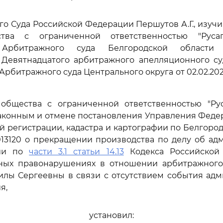
го Суда Российской Федерации Першутов А.Г., изуч
тва с ограниченной ответственностью "Русаг
Арбитражного суда Белгородской области о
Девятнадцатого арбитражного апелляционного суда
рбитражного суда Центрального округа от 02.02.202
общества с ограниченной ответственностью "Рус
аконным и отмене постановления Управления Феде
й регистрации, кадастра и картографии по Белгород
0013120 о прекращении производства по делу об а
нии по
части 3.1 статьи 14.13
Кодекса Российской
ных правонарушениях в отношении арбитражног
лы Сергеевны в связи с отсутствием события адм
я,
установил: