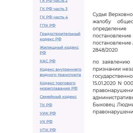
ГК РФ часть 2
ГК РФ часть 3
Судья Верховно
ГК РФ часть 4
жалобу общес
ГПК РФ
определение 
Градостроительный
постановление 
кодекс РФ
постановление А
Жилищный кодекс
2848/2020
РФ
КАС РФ
по заявлению 
признании нез
Кодекс внутреннего
водного транспорта
государственно
Кодекс торгового
15.01.2020 N 0
мореплавания РФ
правонаруше
Семейный кодекс
административ
Быковец Людми
ТК РФ
правонарушени
УИК РФ
УК РФ
УПК РФ