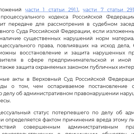
оложений
части 1 статьи 291.1
,
части 7 статьи 291
процессуального кодекса Российской Федераци
ит передаче для рассмотрения в судебном засе
вного Суда Российской Федерации, если изложенн
наличие существенных нарушений норм материа
оцессуального права, повлиявших на исход дела, 
можны восстановление и защита нарушенных п
явителя в сфере предпринимательской и иной 
а также защита охраняемых законом публичных интер
ные акты в Верховный Суд Российской Федераци
оды о том, чем оспариваемое постановление 
о делу об административном правонарушении наруш
есы.
ессуальный статус потерпевшего по делу об ад
 определяется фактом причинения вреда этому ли
йствий совершенным административным прав