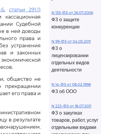
.6
,
статьи 291.11
N 135-ФЗ от 26.07.2006
и кассационная
ФЗ о защите
дании Судебной
конкуренции
ые в ней доводы
льного права и
N 99-ФЗ от 04.05.2011
без устранения
ФЗ о
рав и законных
лицензировании
экономической
отдельных видов
есов.
деятельности
и, общество не
N 14-ФЗ от 08.02.1998
о прекращении
ФЗ об ООО
ает его права и
N 223-ФЗ от 18.07.2011
министративном
ФЗ о закупках
цу в результате
товаров, работ, услуг
онарушением.
отдельными видами