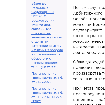
обзор ВС
По смыслу п
Российской
Федерации N
Арбитражного 
11/2026. О
жалоба подлеж
рассмотрении
коллегии Верхо
судами дел,
связанных с
подтверждают 
правами на
(или) норм пр
земельные участки
которых невоз
отдельных
категорий земель,
интересов за
изъятых из оборота
деятельности, 
и ограниченных в
обороте, и с
Обжалуя судеб
использованием
таких участков"
приводит дов
производства п
Постановление
Президиума ВС РФ
законные интер
от 01.07.2026
При этом проц
Постановление
Президиума ВС РФ
правонарушении
от 01.07.2026 N 272-
виновных де
ПЭК25