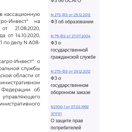
ФЗ об ОСАГО
ив кассационную
N 273-ФЗ от 29.12.2012
ро-Инвест" на
ФЗ об образовании
т 21.08.2020,
 от 14.10.2020,
N 79-ФЗ от 27.07.2004
1 по делу N А08-
ФЗ о
государственной
гражданской службе
агро-Инвест" о
ральной службы
N 275-ФЗ от 29.12.2012
ской области от
ФЗ о
дминистративном
государственном
 Федерации об
оборонном заказе
о управляющего
инистративного
N2300-1 от 07.02.1992
ЗППП
О защите прав
потребителей