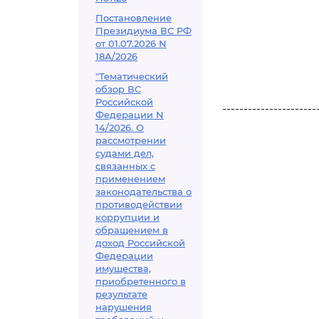
Постановление
Президиума ВС РФ
от 01.07.2026 N
18А/2026
"Тематический
обзор ВС
Российской
----------------------
Федерации N
14/2026. О
рассмотрении
судами дел,
связанных с
применением
законодательства о
противодействии
коррупции и
обращением в
доход Российской
Федерации
имущества,
приобретенного в
результате
нарушения