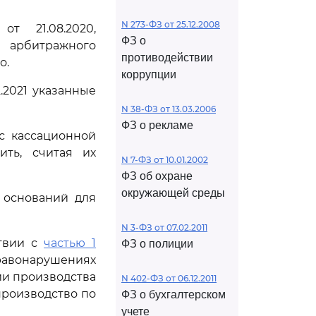
N 273-ФЗ от 25.12.2008
т 21.08.2020,
ФЗ о
 арбитражного
противодействии
о.
коррупции
.2021 указанные
N 38-ФЗ от 13.03.2006
ФЗ о рекламе
с кассационной
ить, считая их
N 7-ФЗ от 10.01.2002
ФЗ об охране
окружающей среды
 оснований для
N 3-ФЗ от 07.02.2011
ствии с
частью 1
ФЗ о полиции
равонарушениях
ии производства
N 402-ФЗ от 06.12.2011
производство по
ФЗ о бухгалтерском
учете