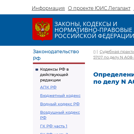
Информация
О проекте ЮИС Легалакт
ЗАКОНЫ, КОДЕКСЫ И
НОРМАТИВНО-ПРАВОВЫЕ 
РОССИЙСКОЙ ФЕДЕРАЦИ
Законодательство
|
Судебная практ
5707 по делу N А08
РФ
Кодексы РФ в
Определение
действующей
редакции
по делу N А
АПК РФ
Бюджетный кодекс
Водный кодекс РФ
Воздушный кодекс
РФ
ГК РФ часть 1