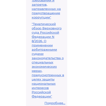
требований и
запретов,
направленных на
предотвращение
коррупции"
"Тематический
обзор Верховного
суда Российской
Федерации N
8/2026. О
применении
арбитражными
судами
законодательства о
специальных
экономических
мерах,
предусмотренных в
целях защиты
национальных
интересов
Российской
Федерации"
Подробнее...