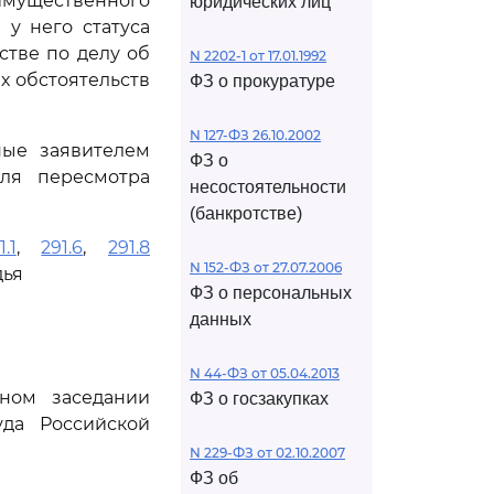
имущественного
юридических лиц
у него статуса
стве по делу об
N 2202-1 от 17.01.1992
х обстоятельств
ФЗ о прокуратуре
N 127-ФЗ 26.10.2002
ные заявителем
ФЗ о
ля пересмотра
несостоятельности
(банкротстве)
.1
,
291.6
,
291.8
N 152-ФЗ от 27.07.2006
дья
ФЗ о персональных
данных
N 44-ФЗ от 05.04.2013
ном заседании
ФЗ о госзакупках
да Российской
N 229-ФЗ от 02.10.2007
ФЗ об