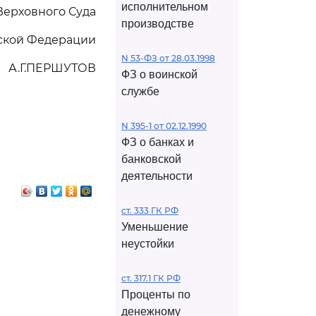
исполнительном
Верховного Суда
производстве
ской Федерации
N 53-ФЗ от 28.03.1998
А.Г.ПЕРШУТОВ
ФЗ о воинской
службе
N 395-1 от 02.12.1990
ФЗ о банках и
банковской
деятельности
ст. 333 ГК РФ
Уменьшение
неустойки
ст. 317.1 ГК РФ
Проценты по
денежному