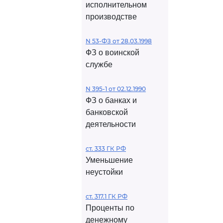
исполнительном
производстве
N 53-ФЗ от 28.03.1998
ФЗ о воинской
службе
N 395-1 от 02.12.1990
ФЗ о банках и
банковской
деятельности
ст. 333 ГК РФ
Уменьшение
неустойки
ст. 317.1 ГК РФ
Проценты по
денежному