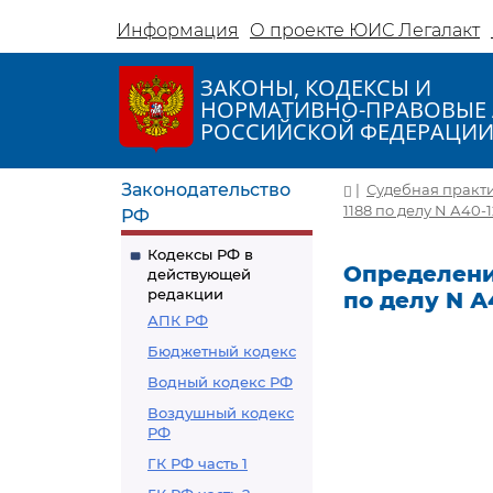
Информация
О проекте ЮИС Легалакт
ЗАКОНЫ, КОДЕКСЫ И
НОРМАТИВНО-ПРАВОВЫЕ 
РОССИЙСКОЙ ФЕДЕРАЦИ
Законодательство
|
Судебная практ
1188 по делу N А40-
РФ
Кодексы РФ в
Определение
действующей
редакции
по делу N А
АПК РФ
Бюджетный кодекс
Водный кодекс РФ
Воздушный кодекс
РФ
ГК РФ часть 1