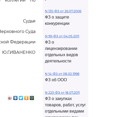
й коллегии по
N 135-ФЗ от 26.07.2006
ФЗ о защите
Судья
конкуренции
Верховного Суда
N 99-ФЗ от 04.05.2011
ской Федерации
ФЗ о
лицензировании
Ю.Г.ИВАНЕНКО
отдельных видов
деятельности
N 14-ФЗ от 08.02.1998
ФЗ об ООО
N 223-ФЗ от 18.07.2011
ФЗ о закупках
товаров, работ, услуг
отдельными видами