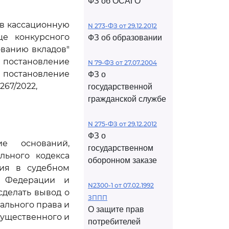
ФЗ об ОСАГО
ив кассационную
N 273-ФЗ от 29.12.2012
це конкурсного
ФЗ об образовании
ованию вкладов"
 постановление
N 79-ФЗ от 27.07.2004
 постановление
ФЗ о
267/2022,
государственной
гражданской службе
N 275-ФЗ от 29.12.2012
ФЗ о
е оснований,
государственном
льного кодекса
оборонном заказе
ния в судебном
й Федерации и
N2300-1 от 07.02.1992
сделать вывод о
ЗППП
ального права и
О защите прав
существенного и
потребителей