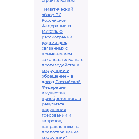
строительством"
"Тематический
обзор ВС
Российской
Федерации N
14/2026. О
рассмотрении
судами дел,
связанных с
применением
законодательства о
противодействии
коррупции и
обращением в
доход Российской
Федерации
имущества,
приобретенного в
результате
нарушения
требований и
запретов,
направленных на
предотвращение
коррупции"