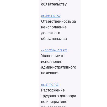
обязательству
ст. 395 ГК РФ
Ответственность за
неисполнение
денежного
обязательства
ст 20.25 КоАП РФ
Уклонение от
исполнения
административного
наказания
ст. 81 ТК РФ
Расторжение
трудового договора
по инициативе