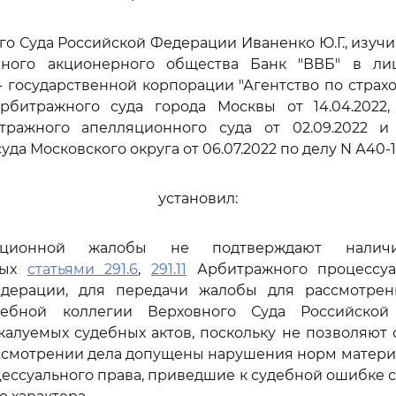
го Суда Российской Федерации Иваненко Ю.Г., изуч
ного акционерного общества Банк "ВВБ" в ли
 государственной корпорации "Агентство по страх
битражного суда города Москвы от 14.04.2022,
тражного апелляционного суда от 02.09.2022 и
да Московского округа от 06.07.2022 по делу N А40-1
установил:
ационной жалобы не подтверждают наличи
ных
статьями 291.6
,
291.11
Арбитражного процессуа
дерации, для передачи жалобы для рассмотре
дебной коллегии Верховного Суда Российско
алуемых судебных актов, поскольку не позволяют 
ассмотрении дела допущены нарушения норм матери
цессуального права, приведшие к судебной ошибке 