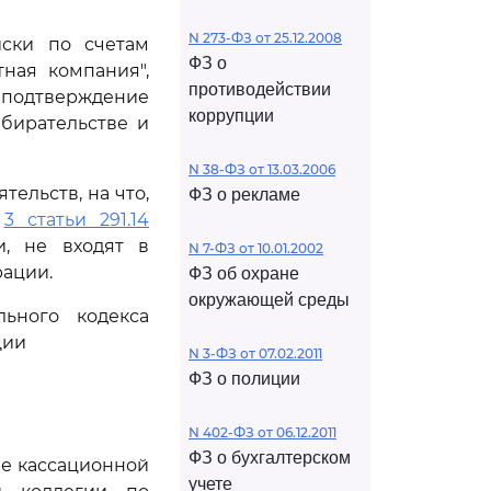
N 273-ФЗ от 25.12.2008
иски по счетам
ФЗ о
ная компания",
противодействии
 подтверждение
коррупции
бирательстве и
N 38-ФЗ от 13.03.2006
ельств, на что,
ФЗ о рекламе
и
3 статьи 291.14
и, не входят в
N 7-ФЗ от 10.01.2002
рации.
ФЗ об охране
окружающей среды
ьного кодекса
ции
N 3-ФЗ от 07.02.2011
ФЗ о полиции
N 402-ФЗ от 06.12.2011
ФЗ о бухгалтерском
че кассационной
учете