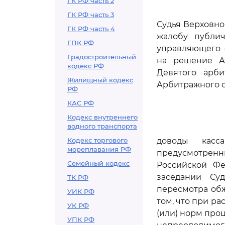
ГК РФ часть 2
ГК РФ часть 3
Судья Верховно
ГК РФ часть 4
жалобу публич
ГПК РФ
управляющего -
Градостроительный
на решение Ар
кодекс РФ
Девятого арби
Жилищный кодекс
Арбитражного су
РФ
КАС РФ
Кодекс внутреннего
водного транспорта
Кодекс торгового
доводы касс
мореплавания РФ
предусмотрен
Семейный кодекс
Российской Фе
заседании Су
ТК РФ
пересмотра обж
УИК РФ
том, что при р
УК РФ
(или) норм про
УПК РФ