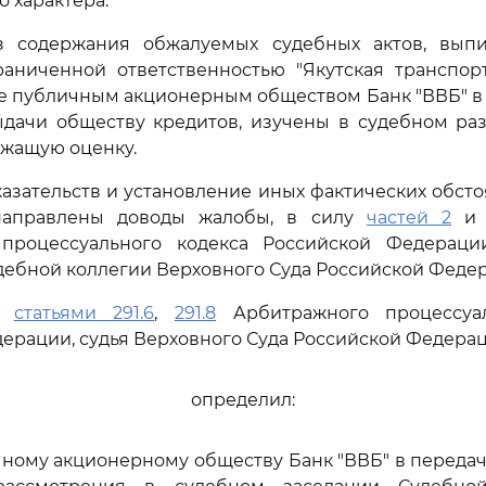
 характера.
з содержания обжалуемых судебных актов, вып
раниченной ответственностью "Якутская транспорт
е публичным акционерным обществом Банк "ВВБ" в
ыдачи обществу кредитов, изучены в судебном раз
жащую оценку.
азательств и установление иных фактических обстоят
 направлены доводы жалобы, в силу
частей 2
процессуального кодекса Российской Федераци
ебной коллегии Верховного Суда Российской Феде
сь
статьями 291.6
,
291.8
Арбитражного процессуал
ерации, судья Верховного Суда Российской Федера
определил:
чному акционерному обществу Банк "ВВБ" в переда