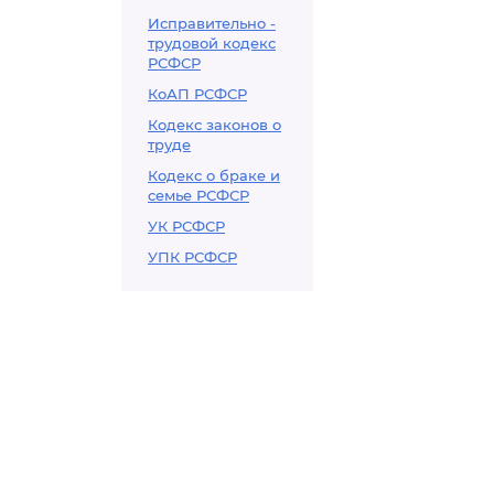
Исправительно -
трудовой кодекс
РСФСР
КоАП РСФСР
Кодекс законов о
труде
Кодекс о браке и
семье РСФСР
УК РСФСР
УПК РСФСР