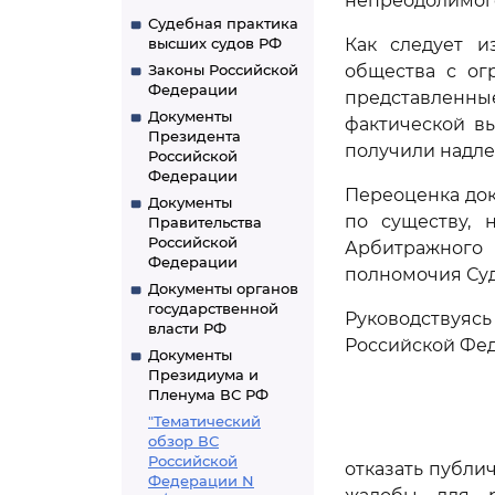
непреодолимого
Судебная практика
высших судов РФ
Как следует и
Законы Российской
общества с ог
Федерации
представленны
Документы
фактической в
Президента
получили надле
Российской
Федерации
Переоценка док
Документы
по существу,
Правительства
Российской
Арбитражного 
Федерации
полномочия Суд
Документы органов
государственной
Руководствуя
власти РФ
Российской Фед
Документы
Президиума и
Пленума ВС РФ
"Тематический
обзор ВС
Российской
отказать публи
Федерации N