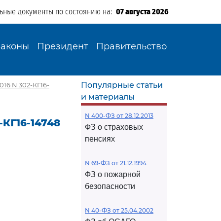
льные документы по состоянию на:
07 августа 2026
Законы
Президент
Правительство
Популярные статьи
016 N 302-КГ16-
и материалы
N 400-ФЗ от 28.12.2013
-КГ16-14748
ФЗ о страховых
пенсиях
N 69-ФЗ от 21.12.1994
ФЗ о пожарной
безопасности
N 40-ФЗ от 25.04.2002