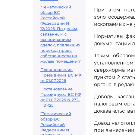
"Тематический
При этом поте
обзор ВС
золотосодержащ
Российской
Федерации N
ископаемых не 
12/2026. По делам,
связанным с
Нормативы фак
оспариванием
документации л
сделок, повлекших
переход права
Таким образом
собственности на
жилые помещения"
установленном
Постановление
сверхнорматив
Президиума ВС РФ
пунктом 2 стат
от 01.07.2026
органа, в реда
Постановление
Президиума ВС РФ
Доводы кассац
от 01.07.2026 N 272-
налоговым орга
ПЭК25
доказательства
"Тематический
обзор ВС
Довод налогопл
Российской
Федерации N
при вынесении 