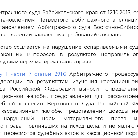
ражного суда Забайкальского края от 12.10.2015, 
тановлением Четвертого арбитражного апелляци
остановлением Арбитражного суда Восточно-Сибир
довлетворении заявленных требований отказано.
ство ссылается на нарушение оспариваемыми су
аконных интересов в результате неправильно
удами норм материального права.
у 1 части 7 статьи 291.6
Арбитражного процессуа
дерации по результатам изучения кассационно
уда Российской Федерации выносит определени
ационной жалобы, представления для рассмотре
ебной коллегии Верховного Суда Российской Ф
кассационных жалобе, представлении доводы н
х нарушений норм материального права 
го права, повлиявших на исход дела, и не являют
 пересмотра судебных актов в кассационной поря