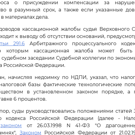
роса о присуждении компенсации за наруше
тво в разумный срок, а также если указанные дов
в материалах дела.
доводов кассационной жалобы судья Верховного С
одит к выводу об отсутствии оснований, предусмо
тьи 291.6
Арбитражного процессуального кодек
о которым кассационная жалоба может быть
 судебном заседании Судебной коллегии по эконо
а Российской Федерации.
ан, начисляя недоимку по НДПИ, указал, что нало
налоговой базы фактические технологические поте
ществом в установленном законом порядке, а
тавке 6 процентов.
ор, суды руководствовались положениями статей 336
о кодекса Российской Федерации (далее - Нало
м
законом
от 26.03.1998 N 41-ФЗ "О драгоценн
амнях",
Законом
Российской Федерации от 21.02.19