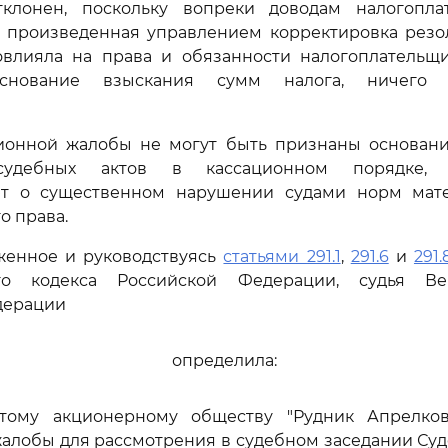
клонен, поскольку вопреки доводам налогопла
то произведенная управлением корректировка резо
влияла на права и обязанности налогоплательщи
основание взыскания сумм налога, ничего 
ионной жалобы не могут быть признаны основан
судебных актов в кассационном порядке, 
ют о существенном нарушении судами норм мат
о права.
женное и руководствуясь
статьями 291.1
,
291.6
и
291.
ого кодекса Российской Федерации, судья Ве
дерации
определила:
ытому акционерному обществу "Рудник Апрелко
алобы для рассмотрения в судебном заседании Су