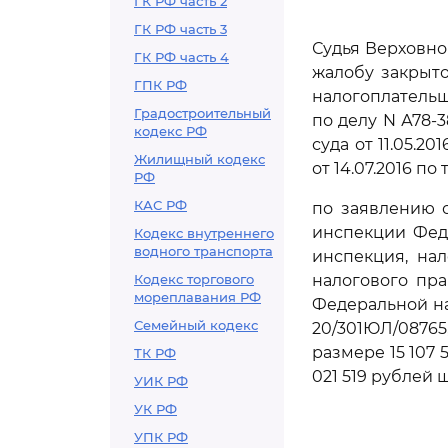
ГК РФ часть 2
ГК РФ часть 3
Судья Верховно
ГК РФ часть 4
жалобу закрыто
ГПК РФ
налогоплательщи
Градостроительный
по делу N А78-
кодекс РФ
суда от 11.05.
Жилищный кодекс
от 14.07.2016 по
РФ
КАС РФ
по заявлению 
инспекции Фед
Кодекс внутреннего
водного транспорта
инспекция, на
Кодекс торгового
налогового пра
мореплавания РФ
Федеральной нал
Семейный кодекс
20/301ЮЛ/08765
размере 15 107 
ТК РФ
021 519 рублей 
УИК РФ
УК РФ
УПК РФ