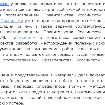
лами
утверждения нормативов потерь полезных 
огически связанных с принятой схемой и технолог
и постановлением Правительства Российской
,
Правилами
учета и хранения драгоценных металл
укции из них, а также ведения соответствующ
и постановлением Правительства Российской
731,
Положением
о подготовке, согласовании 
роектов разработки месторождений полезных иск
кументации на выполнение работ, связанных с
р, по видам полезных ископаемых и видам пользо
 постановлением Правительства Российской
оценив представленные в материалы дела доказате
что обществом количество добытого полезного
говых периодах определялось прямым методо
мерительных средств и устройств, поэтому колич
опаемого для целей налогообложения подлежит
ских потерь.