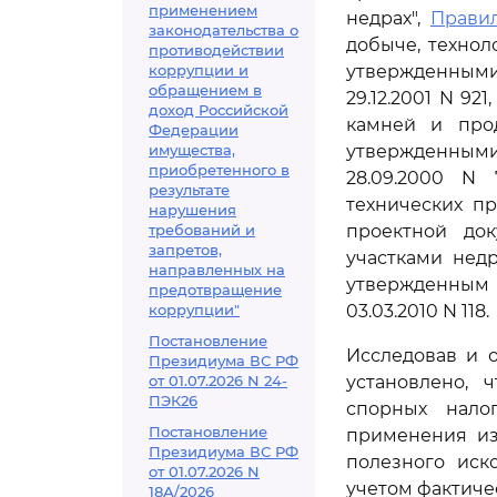
применением
недрах",
Прави
законодательства о
добыче, технол
противодействии
коррупции и
утвержденным
обращением в
29.12.2001 N 921
доход Российской
камней и прод
Федерации
имущества,
утвержденным
приобретенного в
28.09.2000 N 
результате
технических п
нарушения
требований и
проектной до
запретов,
участками нед
направленных на
утвержденным
предотвращение
коррупции"
03.03.2010 N 118.
Постановление
Исследовав и 
Президиума ВС РФ
от 01.07.2026 N 24-
установлено, 
ПЭК26
спорных нало
Постановление
применения из
Президиума ВС РФ
полезного иск
от 01.07.2026 N
учетом фактиче
18А/2026