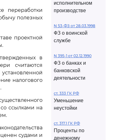
исполнительном
се переработки
производстве
добычу полезных
N 53-ФЗ от 28.03.1998
ФЗ о воинской
таве проектной
службе
ы.
N 395-1 от 02.12.1990
утвержденных в
ФЗ о банках и
тери считаются
банковской
 установленной
деятельности
ение налогового
.
ст. 333 ГК РФ
существленного
Уменьшение
 со ссылками на
неустойки
ем.
ст. 317.1 ГК РФ
аконодательства
Проценты по
оценен судами и
денежному