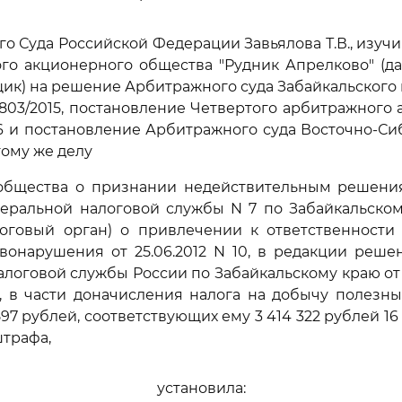
го Суда Российской Федерации Завьялова Т.В., изуч
го акционерного общества "Рудник Апрелково" (да
к) на решение Арбитражного суда Забайкальского кр
3803/2015, постановление Четвертого арбитражного
2016 и постановление Арбитражного суда Восточно-Си
 тому же делу
общества о признании недействительным решен
еральной налоговой службы N 7 по Забайкальскому
логовый орган) о привлечении к ответственности
вонарушения от 25.06.2012 N 10, в редакции реш
оговой службы России по Забайкальскому краю от 17
, в части доначисления налога на добычу полезн
597 рублей, соответствующих ему 3 414 322 рублей 16
штрафа,
установила: