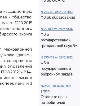
ФЗ об ОСАГО
ив кассационную
N 273-ФЗ от 29.12.2012
лее - общество,
ФЗ об образовании
ая от 12.10.2015
 апелляционного
N 79-ФЗ от 27.07.2004
бирского округа
ФЗ о
государственной
гражданской службе
ия Межрайонной
 краю (далее -
N 275-ФЗ от 29.12.2012
 за совершение
ФЗ о
ения Управления
государственном
.08.2012 N 2.14-
оборонном заказе
ых ископаемых в
 копеек пени и 3
N2300-1 от 07.02.1992
ЗППП
О защите прав
потребителей