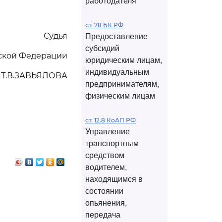
работодателя
ст. 78 БК РФ
Судья
Предоставление
субсидий
йской Федерации
юридическим лицам,
индивидуальным
Т.В.ЗАВЬЯЛОВА
предпринимателям,
физическим лицам
ст. 12.8 КоАП РФ
Управление
транспортным
средством
водителем,
находящимся в
состоянии
опьянения,
передача