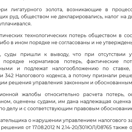
ри лигатурного золота, возникающие в процес
их руд, обществом не декларировались, налог на 
уплачивался.
тических технологических потерь обществом в сос
ибо в ином порядке не согласованы и не утвержден
, суды пришли к выводу, что при отсутствии 
 порядке нормативов потерь, фактические по
ными и подлежат налогообложению по ставке,
ьи 342 Налогового кодекса, а потому признали реш
кции решения управления законным и обоснованным
ионной жалобы относительно расчета потерь, о
ном, оценены судами, им дана надлежащая оценка
 по делу и с соответствующим правовым обосновани
ательщика о нарушении управлением налогового з
решения от 17.08.2012 N 2.14-20/301ЮЛ/08765 также 