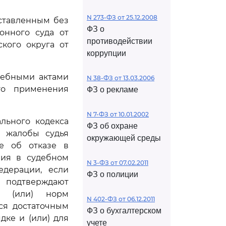
N 273-ФЗ от 25.12.2008
оставленным без
ФЗ о
онного суда от
противодействии
ского округа от
коррупции
дебными актами
N 38-ФЗ от 13.03.2006
го применения
ФЗ о рекламе
N 7-ФЗ от 10.01.2002
льного кодекса
ФЗ об охране
й жалобы судья
окружающей среды
е об отказе в
ния в судебном
N 3-ФЗ от 07.02.2011
едерации, если
ФЗ о полиции
е подтверждают
и (или) норм
N 402-ФЗ от 06.12.2011
ся достаточным
ФЗ о бухгалтерском
дке и (или) для
учете