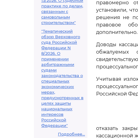
13/2026. О судебной
правомерно от
практике по делам,
установили, ч
связанным с
самовольным
решения не по
строительством"
правовое об
"Тематический
дополнительно.
обзор Верховного
суда Российской
Доводы кассац
Федерации N
обжалуемых 
8/2026. О
применении
свидетельству
арбитражными
процессуальног
судами
законодательства о
Учитывая изло
специальных
процессуальн
экономических
мерах,
Российской Фе
предусмотренных в
целях защиты
национальных
интересов
Российской
Федерации"
отказать закр
Подробнее...
кассационной ж