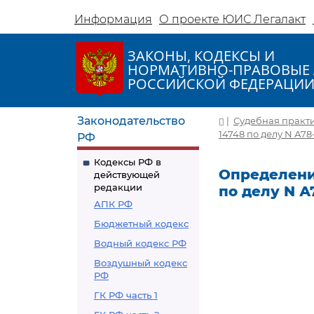
Информация
О проекте ЮИС Легалакт
ЗАКОНЫ, КОДЕКСЫ И
НОРМАТИВНО-ПРАВОВЫЕ 
РОССИЙСКОЙ ФЕДЕРАЦИ
Законодательство
|
Судебная практ
14748 по делу N А78
РФ
Кодексы РФ в
Определение
действующей
редакции
по делу N А
АПК РФ
Бюджетный кодекс
Водный кодекс РФ
Воздушный кодекс
РФ
ГК РФ часть 1