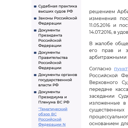
Судебная практика
высших судов РФ
решением Арбит
Законы Российской
изменения пос
Федерации
11.05.2016 и п
Документы
14.07.2016, в у
Президента
Российской
В жалобе обще
Федерации
его прав и з
Документы
арбитражными с
Правительства
Российской
Федерации
Согласно
пункт
Документы органов
Российской Фе
государственной
Верховного С
власти РФ
передаче касс
Документы
заседании Суд
Президиума и
Пленума ВС РФ
изложенные в 
"Тематический
существенны
обзор ВС
процессуально
Российской
основанием для
Федерации N