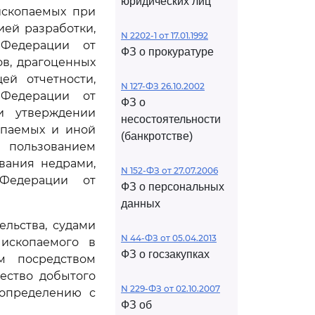
юридических лиц
ископаемых при
ией разработки,
N 2202-1 от 17.01.1992
 Федерации от
ФЗ о прокуратуре
ов, драгоценных
ей отчетности,
N 127-ФЗ 26.10.2002
 Федерации от
ФЗ о
и утверждении
несостоятельности
опаемых и иной
(банкротстве)
 пользованием
вания недрами,
N 152-ФЗ от 27.07.2006
 Федерации от
ФЗ о персональных
данных
льства, судами
N 44-ФЗ от 05.04.2013
 ископаемого в
ФЗ о госзакупках
м посредством
ество добытого
N 229-ФЗ от 02.10.2007
 определению с
ФЗ об