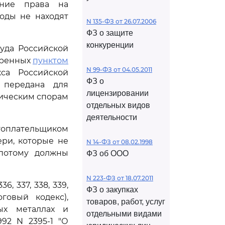
ние права на
оды не находят
N 135-ФЗ от 26.07.2006
ФЗ о защите
конкуренции
уда Российской
тренных
пунктом
N 99-ФЗ от 04.05.2011
са Российской
ФЗ о
 передана для
лицензировании
мическим спорам
отдельных видов
деятельности
гоплательщиком
ри, которые не
N 14-ФЗ от 08.02.1998
 потому должны
ФЗ об ООО
N 223-ФЗ от 18.07.2011
, 337, 338, 339,
ФЗ о закупках
говый кодекс),
товаров, работ, услуг
ых металлах и
отдельными видами
92 N 2395-1 "О