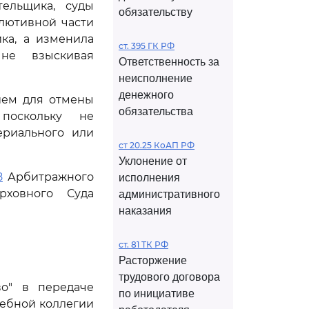
тельщика, суды
обязательству
лютивной части
ка, а изменила
ст. 395 ГК РФ
не взыскивая
Ответственность за
неисполнение
денежного
ием для отмены
обязательства
поскольку не
ериального или
ст 20.25 КоАП РФ
Уклонение от
8
Арбитражного
исполнения
рховного Суда
административного
наказания
ст. 81 ТК РФ
Расторжение
трудового договора
во" в передаче
по инициативе
дебной коллегии