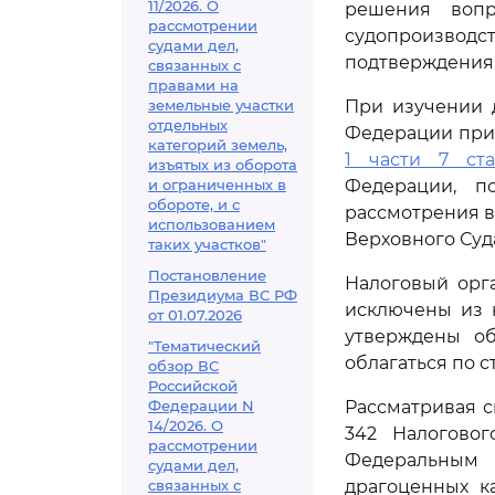
11/2026. О
решения воп
рассмотрении
судопроизводс
судами дел,
подтверждения 
связанных с
правами на
земельные участки
При изучении 
отдельных
Федерации прих
категорий земель,
1 части 7 ста
изъятых из оборота
и ограниченных в
Федерации, п
обороте, и с
рассмотрения в
использованием
Верховного Суд
таких участков"
Постановление
Налоговый орг
Президиума ВС РФ
исключены из 
от 01.07.2026
утверждены об
"Тематический
облагаться по с
обзор ВС
Российской
Федерации N
Рассматривая сп
14/2026. О
342 Налоговог
рассмотрении
Федеральны
судами дел,
связанных с
драгоценных к