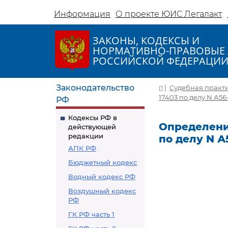
Информация
О проекте ЮИС Легалакт
ЗАКОНЫ, КОДЕКСЫ И
НОРМАТИВНО-ПРАВОВЫЕ 
РОССИЙСКОЙ ФЕДЕРАЦИ
Законодательство
|
Судебная практ
17403 по делу N А56
РФ
Кодексы РФ в
Определение
действующей
редакции
по делу N А
АПК РФ
Бюджетный кодекс
Водный кодекс РФ
Воздушный кодекс
РФ
ГК РФ часть 1