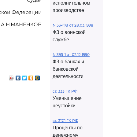
Судья
исполнительном
производстве
йской Федерации
А.Н.МАНЕНКОВ
N 53-ФЗ от 28.03.1998
ФЗ о воинской
службе
N 395-1 от 02.12.1990
ФЗ о банках и
банковской
деятельности
ст. 333 ГК РФ
Уменьшение
неустойки
ст. 317.1 ГК РФ
Проценты по
денежному