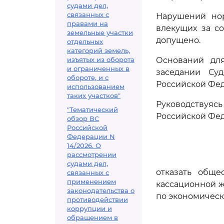
судами дел,
связанных с
Нарушений нор
правами на
влекущих за с
земельные участки
допущено.
отдельных
категорий земель,
изъятых из оборота
Оснований дл
и ограниченных в
заседании Су
обороте, и с
Российской Фед
использованием
таких участков"
Руководствуя
"Тематический
Российской Фед
обзор ВС
Российской
Федерации N
14/2026. О
рассмотрении
судами дел,
отказать обще
связанных с
применением
кассационной ж
законодательства о
по экономическ
противодействии
коррупции и
обращением в