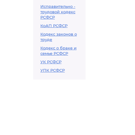
Исправительно -
трудовой кодекс
РСФСР
КоАП РСФСР
Кодекс законов о
труде
Кодекс о браке и
семье РСФСР
УК РСФСР
УПК РСФСР