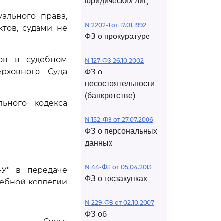
юридических лиц
ального права,
N 2202-1 от 17.01.1992
тов, судами не
ФЗ о прокуратуре
ов в судебном
N 127-ФЗ 26.10.2002
рховного Суда
ФЗ о
несостоятельности
(банкротстве)
ьного кодекса
N 152-ФЗ от 27.07.2006
ФЗ о персональных
данных
N 44-ФЗ от 05.04.2013
-У" в передаче
ФЗ о госзакупках
дебной коллегии
N 229-ФЗ от 02.10.2007
ФЗ об