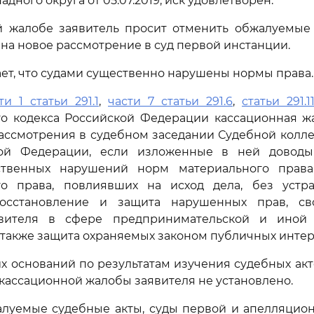
адного округа от 05.07.2019, иск удовлетворен.
й жалобе заявитель просит отменить обжалуемые 
 на новое рассмотрение в суд первой инстанции.
ает, что судами существенно нарушены нормы права.
ти 1 статьи 291.1
,
части 7 статьи 291.6
,
статьи 291.1
го кодекса Российской Федерации кассационная ж
ассмотрения в судебном заседании Судебной колл
кой Федерации, если изложенные в ней доводы
ственных нарушений норм материального права
го права, повлиявших на исход дела, без устр
осстановление и защита нарушенных прав, сво
явителя в сфере предпринимательской и иной 
а также защита охраняемых законом публичных интер
их оснований по результатам изучения судебных акт
в кассационной жалобы заявителя не установлено.
луемые судебные акты, суды первой и апелляцион