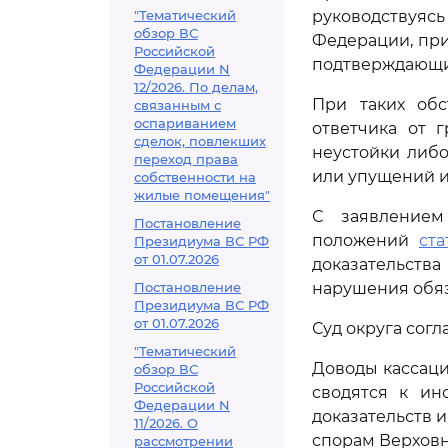
"Тематический
руководствуяс
обзор ВС
Федерации, при
Российской
подтверждающих
Федерации N
12/2026. По делам,
При таких обс
связанным с
оспариванием
ответчика от 
сделок, повлекших
неустойки либо
переход права
или упущений и
собственности на
жилые помещения"
С заявлением
Постановление
положений
ста
Президиума ВС РФ
от 01.07.2026
доказательст
Постановление
нарушения обяз
Президиума ВС РФ
от 01.07.2026
Суд округа сог
"Тематический
Доводы кассаци
обзор ВС
Российской
сводятся к ин
Федерации N
доказательств 
11/2026. О
спорам Верховн
рассмотрении