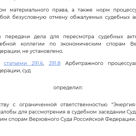
м материального права, а также норм процессу
обой безусловную отмену обжалуемых судебных ак
я передачи дела для пересмотра судебных акт
дебной коллегии по экономическим спорам Ве
ерации, не установлено.
сь
статьями 291.6
,
291.8
Арбитражного процессуал
ерации, суд
определил:
ству с ограниченной ответственностью "Энергия
алобы для рассмотрения в судебном заседании Су
им спорам Верховного Суда Российской Федерации.