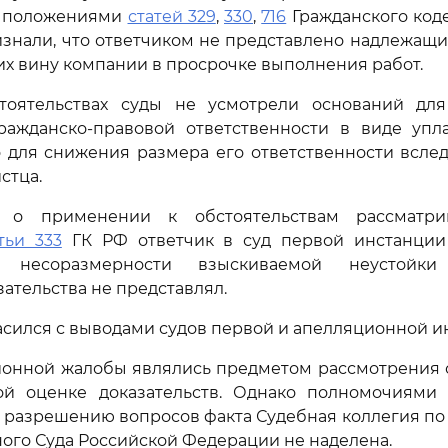
ь положениями
статей 329
,
330
,
716
Гражданского код
знали, что ответчиком не представлено надлежащих
 вину компании в просрочке выполнения работ.
тоятельствах суды не усмотрели оснований дл
гражданско-правовой ответственности в виде упл
 для снижения размера его ответственности всле
стца.
 о применении к обстоятельствам рассматри
тьи 333
ГК РФ ответчик в суд первой инстанции
ва несоразмерности взыскиваемой неустойки
ательства не представлял.
ласился с выводами судов первой и апелляционной и
онной жалобы являлись предметом рассмотрения су
ой оценке доказательств. Однако полномочиями
и разрешению вопросов факта Судебная коллегия п
ого Суда Российской Федерации не наделена.