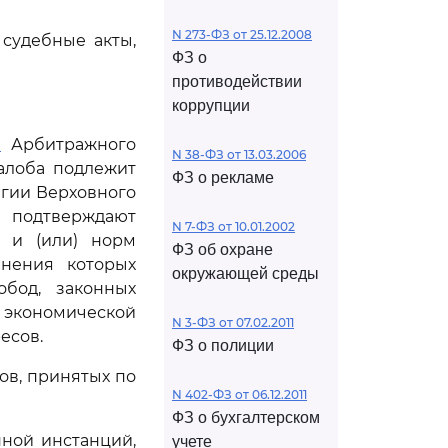
N 273-ФЗ от 25.12.2008
судебные акты,
ФЗ о
противодействии
коррупции
1
Арбитражного
N 38-ФЗ от 13.03.2006
алоба подлежит
ФЗ о рекламе
егии Верховного
 подтверждают
N 7-ФЗ от 10.01.2002
 и (или) норм
ФЗ об охране
анения которых
окружающей среды
бод, законных
экономической
N 3-ФЗ от 07.02.2011
есов.
ФЗ о полиции
ов, принятых по
N 402-ФЗ от 06.12.2011
ФЗ о бухгалтерском
ной инстанций,
учете