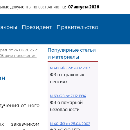
льные документы по состоянию на:
07 августа 2026
Законы
Президент
Правительство
Популярные статьи
д. от 24.06.2025, с
. Общие положения
и материалы
N 400-ФЗ от 28.12.2013
ФЗ о страховых
ан
пенсиях
N 69-ФЗ от 21.12.1994
ФЗ о пожарной
лучения от него
безопасности
ых заказчиком
N 40-ФЗ от 25.04.2002