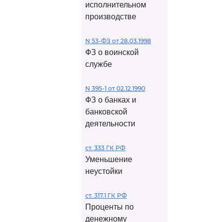
исполнительном
производстве
N 53-ФЗ от 28.03.1998
ФЗ о воинской
службе
N 395-1 от 02.12.1990
ФЗ о банках и
банковской
деятельности
ст. 333 ГК РФ
Уменьшение
неустойки
ст. 317.1 ГК РФ
Проценты по
денежному