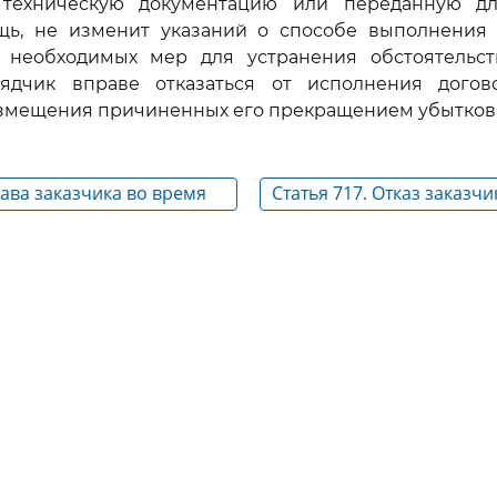
 техническую документацию или переданную д
ещь, не изменит указаний о способе выполнения
 необходимых мер для устранения обстоятельст
рядчик вправе отказаться от исполнения дого
озмещения причиненных его прекращением убытков
рава заказчика во время
Статья 717. Отказ заказчи
работы подрядчиком
исполнения договора по