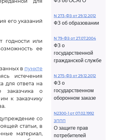
ФЗ об ОСАГО
ереданной для
N 273-ФЗ от 29.12.2012
ия его указаний
ФЗ об образовании
N 79-ФЗ от 27.07.2004
т годности или
ФЗ о
возможность ее
государственной
гражданской службе
азанных в
пункте
ясь истечения
N 275-ФЗ от 29.12.2012
ФЗ о
а для ответа на
государственном
е заказчика о
оборонном заказе
им к заказчику
а.
N2300-1 от 07.02.1992
едупреждение со
ЗППП
оящей статьи, в
О защите прав
нные материал,
потребителей