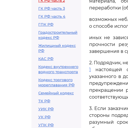
ГК РФ часть 2
материала, о
переработки (о
ГК РФ часть 3
ГК РФ часть 4
возможных небл
ГПК РФ
о способе испо
Градостроительный
иных не завис
кодекс РФ
прочности рез
Жилищный кодекс
РФ
завершения в с
КАС РФ
2. Подрядчик, 
Кодекс внутреннего
1
настоящей ст
водного транспорта
указанного в д
Кодекс торгового
предупрежден
мореплавания РФ
прекращении р
Семейный кодекс
соответствующи
ТК РФ
3. Если заказч
УИК РФ
стороны подряд
УК РФ
разумный срок
УПК РФ