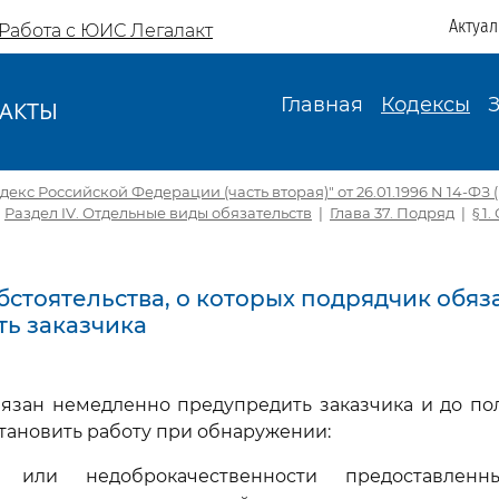
Актуа
Работа с ЮИС Легалакт
Главная
Кодексы
АКТЫ
И
екс Российской Федерации (часть вторая)" от 26.01.1996 N 14-ФЗ (ре
|
Раздел IV. Отдельные виды обязательств
|
Глава 37. Подряд
|
§ 1
Обстоятельства, о которых подрядчик обяз
ь заказчика
бязан немедленно предупредить заказчика и до по
тановить работу при обнаружении:
и или недоброкачественности предоставленн