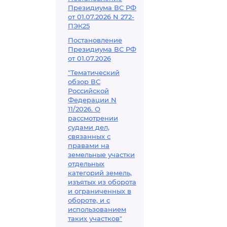
Президиума ВС РФ
от 01.07.2026 N 272-
ПЭК25
Постановление
Президиума ВС РФ
от 01.07.2026
"Тематический
обзор ВС
Российской
Федерации N
11/2026. О
рассмотрении
судами дел,
связанных с
правами на
земельные участки
отдельных
категорий земель,
изъятых из оборота
и ограниченных в
обороте, и с
использованием
таких участков"