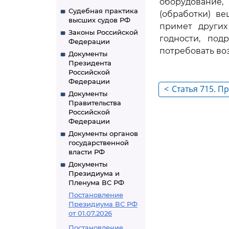
оборудование,
Судебная практика
(обработки) в
высших судов РФ
примет других
Законы Российской
годности, под
Федерации
потребовать в
Документы
Президента
Российской
Федерации
<
Статья 715. П
Документы
выполнения 
Правительства
Российской
Федерации
Документы органов
государственной
власти РФ
Документы
Президиума и
Пленума ВС РФ
Постановление
Президиума ВС РФ
от 01.07.2026
Постановление