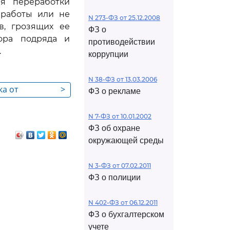
ля переработки
 работы или не
N 273-ФЗ от 25.12.2008
в, грозящих ее
ФЗ о
вора подряда и
противодействии
.
коррупции
N 38-ФЗ от 13.03.2006
ка от
>
ФЗ о рекламе
дряда
N 7-ФЗ от 10.01.2002
ФЗ об охране
окружающей среды
N 3-ФЗ от 07.02.2011
ФЗ о полиции
N 402-ФЗ от 06.12.2011
ФЗ о бухгалтерском
учете