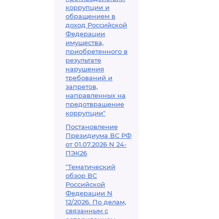
коррупции и
обращением в
доход Российской
Федерации
имущества,
приобретенного в
результате
нарушения
требований и
запретов,
направленных на
предотвращение
коррупции"
Постановление
Президиума ВС РФ
от 01.07.2026 N 24-
ПЭК26
"Тематический
обзор ВС
Российской
Федерации N
12/2026. По делам,
связанным с