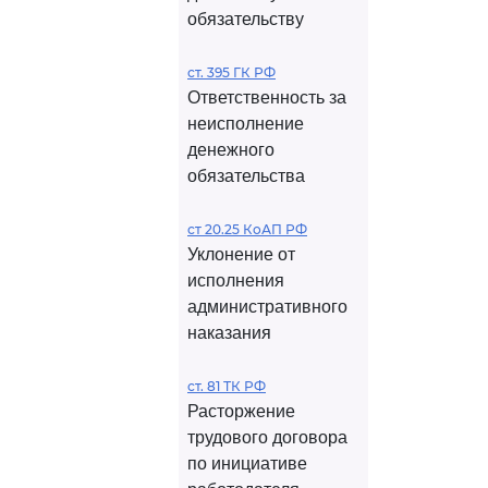
обязательству
ст. 395 ГК РФ
Ответственность за
неисполнение
денежного
обязательства
ст 20.25 КоАП РФ
Уклонение от
исполнения
административного
наказания
ст. 81 ТК РФ
Расторжение
трудового договора
по инициативе