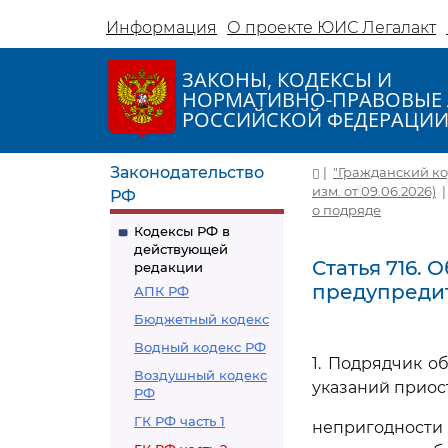
Информация
О проекте ЮИС Легалакт
ЗАКОНЫ, КОДЕКСЫ И
НОРМАТИВНО-ПРАВОВЫЕ 
РОССИЙСКОЙ ФЕДЕРАЦИ
Законодательство
|
"Гражданский код
изм. от 09.06.2026)
РФ
о подряде
Кодексы РФ в
действующей
Статья 716. 
редакции
предупредит
АПК РФ
Бюджетный кодекс
Водный кодекс РФ
1. Подрядчик о
Воздушный кодекс
указаний приос
РФ
ГК РФ часть 1
непригодност