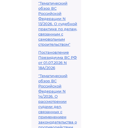
"Тематический
обзор ВС
Российской
Федерации N
13/2026. О судебной
практике по делам,
связанным с
самовольным
строительством"
Постановление
Президиума ВС РФ
от 01.07.2026 N
18А/2026
"Тематический
обзор ВС
Российской
Федерации N
14/2026. О
рассмотрении
судами дел,
связанных с
применением
законодательства о
противодействии