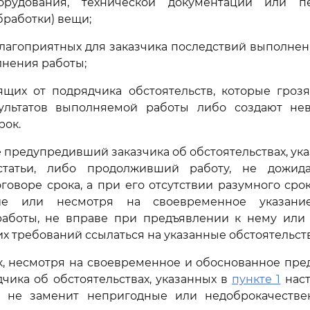
борудования, технической документации или п
бработки) вещи;
агоприятных для заказчика последствий выполнен
лнения работы;
ящих от подрядчика обстоятельств, которые грозя
ультатов выполняемой работы либо создают не
рок.
не предупредивший заказчика об обстоятельствах, ук
атьи, либо продолживший работу, не дожида
оговоре срока, а при его отсутствии разумного срок
ие или несмотря на своевременное указани
аботы, не вправе при предъявлении к нему или 
х требований ссылаться на указанные обстоятельств
ик, несмотря на своевременное и обоснованное пр
чика об обстоятельствах, указанных в
пункте 1
наст
 не заменит непригодные или недоброкачестве