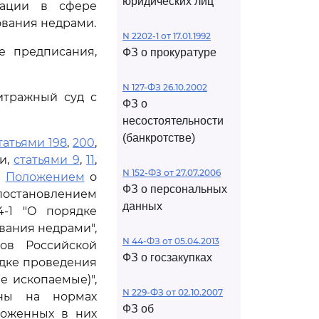
юридических лиц
рации в сфере
ования недрами.
N 2202-1 от 17.01.1992
е предписания,
ФЗ о прокуратуре
N 127-ФЗ 26.10.2002
итражный суд с
ФЗ о
несостоятельности
(банкротстве)
татьями 198
,
200
,
и,
статьями 9
,
11
,
N 152-ФЗ от 27.07.2006
,
Положением
о
ФЗ о персональных
постановлением
данных
4-1 "О порядке
вания недрами",
N 44-ФЗ от 05.04.2013
ов Российской
ФЗ о госзакупках
ядке проведения
е ископаемые)",
N 229-ФЗ от 02.10.2007
аны на нормах
ФЗ об
ложенных в них