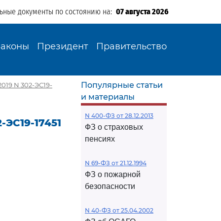
льные документы по состоянию на:
07 августа 2026
Законы
Президент
Правительство
Популярные статьи
019 N 302-ЭС19-
и материалы
N 400-ФЗ от 28.12.2013
-ЭС19-17451
ФЗ о страховых
пенсиях
N 69-ФЗ от 21.12.1994
ФЗ о пожарной
безопасности
N 40-ФЗ от 25.04.2002