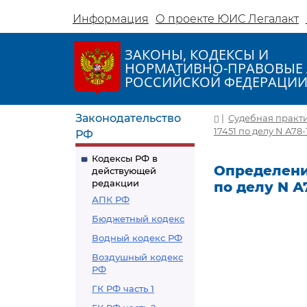
Информация
О проекте ЮИС Легалакт
ЗАКОНЫ, КОДЕКСЫ И
НОРМАТИВНО-ПРАВОВЫЕ 
РОССИЙСКОЙ ФЕДЕРАЦИ
Законодательство
|
Судебная практ
17451 по делу N А78-
РФ
Кодексы РФ в
Определение
действующей
редакции
по делу N А
АПК РФ
Бюджетный кодекс
Водный кодекс РФ
Воздушный кодекс
РФ
ГК РФ часть 1