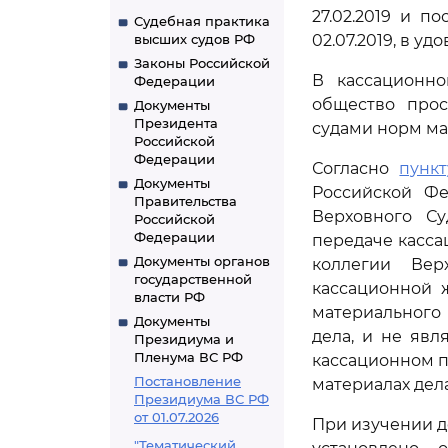
27.02.2019 и п
Судебная практика
высших судов РФ
02.07.2019, в у
Законы Российской
В кассационно
Федерации
общество прос
Документы
Президента
судами норм ма
Российской
Федерации
Согласно
пункт
Документы
Российской Фе
Правительства
Верховного С
Российской
Федерации
передаче касса
Документы органов
коллегии Вер
государственной
кассационной 
власти РФ
материального 
Документы
дела, и не яв
Президиума и
Пленума ВС РФ
кассационном п
Постановление
материалах дела
Президиума ВС РФ
от 01.07.2026
При изучении д
"Тематический