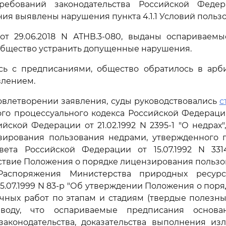
ребований законодательства Российской Феде
ия выявлены нарушения пункта 4.1.1 Условий польз
 от 29.06.2018 N АТНВ.3-080, выданы оспариваемы
бщество устранить допущенные нарушения.
сь с предписаниями, общество обратилось в арб
влением.
овлетворении заявления, суды руководствовались
с
о процессуального кодекса Российской Федераци
йской Федерации от 21.02.1992 N 2395-1 "О недрах"
зирования пользования недрами, утвержденного 
вета Российской Федерации от 15.07.1992 N 331
ствие Положения о порядке лицензирования пользо
аспоряжения Министерства природных ресурс
5.07.1999 N 83-р "Об утверждении Положения о пор
чных работ по этапам и стадиям (твердые полезны
оду, что оспариваемые предписания основ
законодательства, доказательства выполнения из