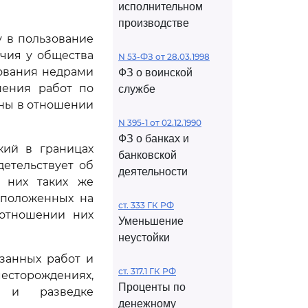
исполнительном
производстве
у в пользование
ичия у общества
N 53-ФЗ от 28.03.1998
ования недрами
ФЗ о воинской
шения работ по
службе
ены в отношении
N 395-1 от 02.12.1990
ФЗ о банках и
кий в границах
банковской
детельствует об
деятельности
 них таких же
сположенных на
ст. 333 ГК РФ
 отношении них
Уменьшение
неустойки
азанных работ и
ст. 317.1 ГК РФ
сторождениях,
Проценты по
и и разведке
денежному