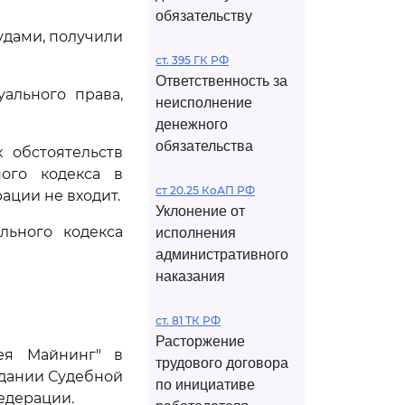
обязательству
дами, получили
ст. 395 ГК РФ
Ответственность за
ального права,
неисполнение
денежного
обязательства
 обстоятельств
ого кодекса в
ст 20.25 КоАП РФ
ации не входит.
Уклонение от
льного кодекса
исполнения
административного
наказания
ст. 81 ТК РФ
Расторжение
зея Майнинг" в
трудового договора
едании Судебной
по инициативе
едерации.