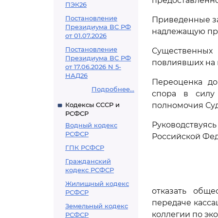
предоставленно
ПЭК26
Постановление
Приведенные з
Президиума ВС РФ
надлежащую пр
от 01.07.2026
Постановление
Существенных 
Президиума ВС РФ
повлиявших на 
от 17.06.2026 N 5-
НАД26
Переоценка до
Подробнее...
спора в сил
Кодексы СССР и
полномочия Суд
РСФСР
Руководствуяс
Водный кодекс
РСФСР
Российской Фе
ГПК РСФСР
Гражданский
кодекс РСФСР
Жилищный кодекс
отказать обще
РСФСР
передаче касса
Земельный кодекс
коллегии по эк
РСФСР