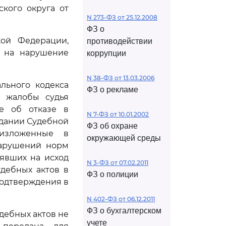
ского округа от
N 273-ФЗ от 25.12.2008
ФЗ о
кой Федерации,
противодействии
я на нарушение
коррупции
N 38-ФЗ от 13.03.2006
льного кодекса
ФЗ о рекламе
й жалобы судья
е об отказе в
N 7-ФЗ от 10.01.2002
едании Судебной
ФЗ об охране
 изложенные в
окружающей среды
нарушений норм
иявших на исход
N 3-ФЗ от 07.02.2011
дебных актов в
ФЗ о полиции
подтверждения в
N 402-ФЗ от 06.12.2011
ФЗ о бухгалтерском
дебных актов не
учете