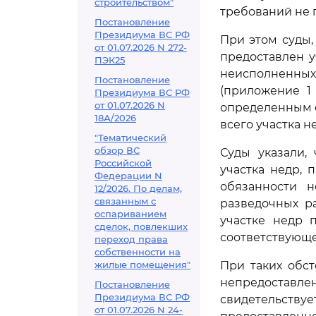
строительством"
требований не 
Постановление
Президиума ВС РФ
При этом суды,
от 01.07.2026 N 272-
предоставлен у
ПЭК25
неисполненных
Постановление
(приложение 1
Президиума ВС РФ
от 01.07.2026 N
определенным о
18А/2026
всего участка н
"Тематический
обзор ВС
Суды указали,
Российской
участка недр, 
Федерации N
обязанности 
12/2026. По делам,
связанным с
разведочных р
оспариванием
участке недр 
сделок, повлекших
соответствующе
переход права
собственности на
жилые помещения"
При таких обст
непредоставл
Постановление
Президиума ВС РФ
свидетельст
от 01.07.2026 N 24-