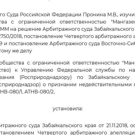
го Суда Российской Федерации Пронина М.В., изуч
ва с ограниченной ответственностью "Мангаз
9-ММ на решение Арбитражного суда Забайкальского кр
12750/2018, постановление Четвертого арбитражного
2019 и постановление Арбитражного суда Восточно-Си
 тому же делу
общества с ограниченной ответственностью "Ман
ство) к Управлению Федеральной службы по н
вания (Росприроднадзору) по Забайкальскому
осприроднадзор) о признании недействительными 
ТНВ-080/1, АТНВ-080/2,
установила:
ражного суда Забайкальского края от 21.11.2018, 
тановлением Четвертого арбитражного апелляци