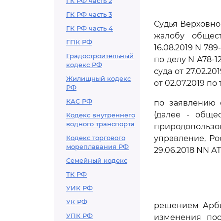
ГК РФ часть 2
ГК РФ часть 3
Судья Верховно
ГК РФ часть 4
жалобу общест
ГПК РФ
16.08.2019 N 78
Градостроительный
по делу N А78-
кодекс РФ
суда от 27.02.
Жилищный кодекс
от 02.07.2019 по
РФ
КАС РФ
по заявлению 
(далее - обще
Кодекс внутреннего
водного транспорта
природопользо
Кодекс торгового
управление, Р
мореплавания РФ
29.06.2018 NN А
Семейный кодекс
ТК РФ
УИК РФ
УК РФ
решением Арбит
УПК РФ
изменения пос