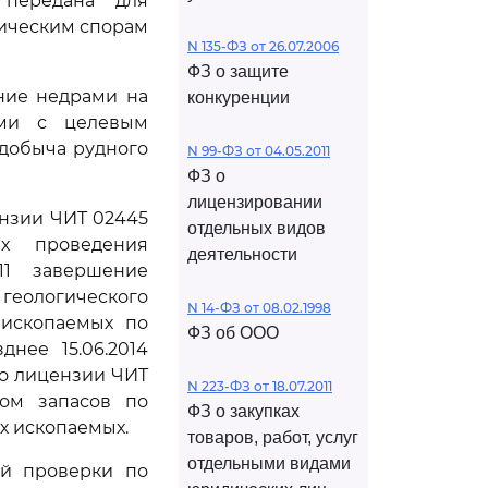
 передана для
мическим спорам
N 135-ФЗ от 26.07.2006
ФЗ о защите
ание недрами на
конкуренции
ами с целевым
 добыча рудного
N 99-ФЗ от 04.05.2011
ФЗ о
лицензировании
ензии ЧИТ 02445
отдельных видов
х проведения
деятельности
011 завершение
 геологического
N 14-ФЗ от 08.02.1998
 ископаемых по
ФЗ об ООО
нее 15.06.2014
о лицензии ЧИТ
N 223-ФЗ от 18.07.2011
том запасов по
ФЗ о закупках
х ископаемых.
товаров, работ, услуг
отдельными видами
ой проверки по