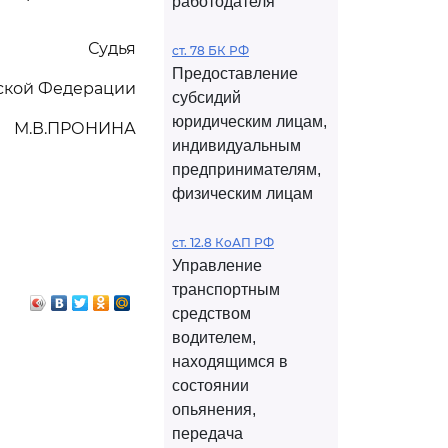
работодателя
Судья
ст. 78 БК РФ
Предоставление
йской Федерации
субсидий
юридическим лицам,
М.В.ПРОНИНА
индивидуальным
предпринимателям,
физическим лицам
ст. 12.8 КоАП РФ
Управление
транспортным
средством
водителем,
находящимся в
состоянии
опьянения,
передача