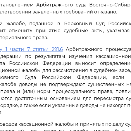
остановлением Арбитражного суда Восточно-Сибир
довлетворении заявленных требований отказано.
й жалобе, поданной в Верховный Суд Российс
ит отменить принятые судебные акты, указыва
териального права.
у 1 части 7 статьи 291.6
Арбитражного процессуа
дерации по результатам изучения кассационно
уда Российской Федерации выносит определени
ционной жалобы для рассмотрения в судебном зас
ховного Суда Российской Федерации, если
жалобе доводы не подтверждают существенных 
права и (или) норм процессуального права, повл
ляются достаточным основанием для пересмотра су
орядке, а также если указанные доводы не находят 
.
оводов кассационной жалобы и принятых по делу су