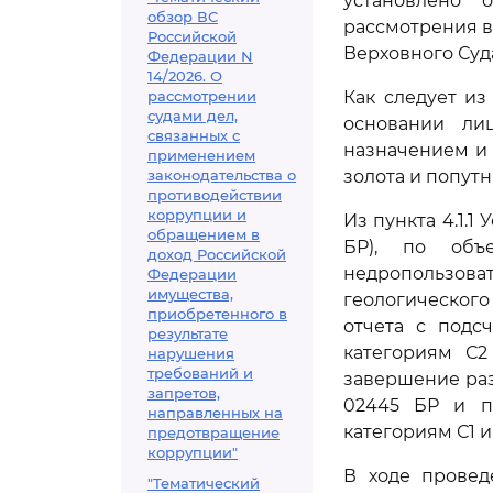
установлено 
обзор ВС
рассмотрения в
Российской
Верховного Суд
Федерации N
14/2026. О
рассмотрении
Как следует из
судами дел,
основании ли
связанных с
назначением и 
применением
законодательства о
золота и попут
противодействии
коррупции и
Из пункта 4.1.
обращением в
БР), по объ
доход Российской
недропользова
Федерации
имущества,
геологического
приобретенного в
отчета с подс
результате
категориям С2
нарушения
требований и
завершение ра
запретов,
02445 БР и пр
направленных на
категориям С1 
предотвращение
коррупции"
В ходе провед
"Тематический