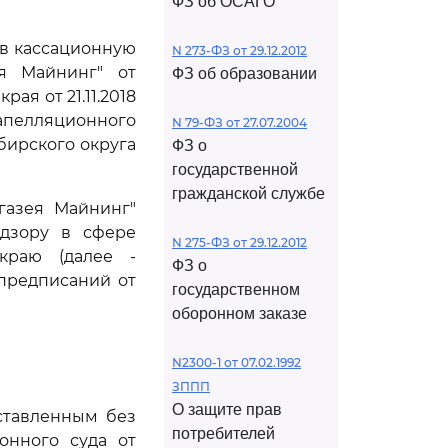
ФЗ об ОСАГО
ив кассационную
N 273-ФЗ от 29.12.2012
ея Майнинг" от
ФЗ об образовании
ая от 21.11.2018
 апелляционного
N 79-ФЗ от 27.07.2004
бирского округа
ФЗ о
государственной
гражданской службе
газея Майнинг"
адзору в сфере
N 275-ФЗ от 29.12.2012
 краю (далее -
ФЗ о
предписаний от
государственном
оборонном заказе
N2300-1 от 07.02.1992
ЗППП
О защите прав
оставленным без
потребителей
онного суда от