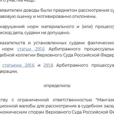
го участка недр.
аявителем доводы были предметом рассмотрения су
авовую оценку и мотивированно отклонены.
нарушений норм материального и (или) процессу
исход дела, судами не допущено.
казательств и установленных судами фактических
у норм
статьи 291.6
Арбитражного процессуальн
ебной коллегии Верховного Суда Российской Федер
ь
статьями 291.6
и
291.8
Арбитражного процессуа
дерации,
определила:
ству с ограниченной ответственностью "Манга
ционной жалобы для рассмотрения в судебном зас
ономическим спорам Верховного Суда Российской Ф