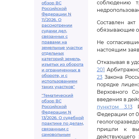
соблюдению т
обзор ВС
Российской
недропользован
Федерации N
11/2026. О
Составлен акт
рассмотрении
обязывающие о
судами дел,
связанных с
правами на
Не согласивши
земельные участки
настоящим зая
отдельных
категорий земель,
Отказывая в уд
изъятых из оборота
201
Арбитражног
и ограниченных в
обороте, и с
23
Закона Росси
использованием
порядке лицен
таких участков"
Верховного Со
"Тематический
введения в дей
обзор ВС
Российской
пунктом 3.13
Р
Федерации N
Федерации от 0
13/2026. О судебной
геологоразведо
практике по делам,
связанным с
пришли к выв
самовольным
действующего 