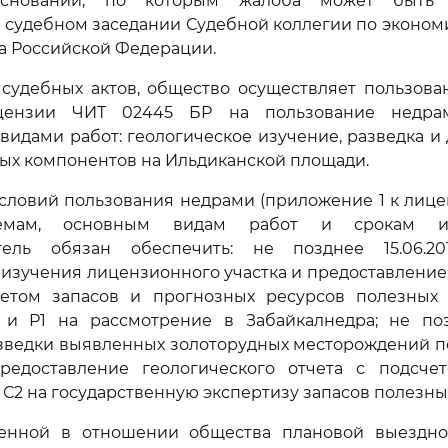
оснований, по которым жалоба может быть
 судебном заседании Судебной коллегии по эконо
а Российской Федерации.
 судебных актов, общество осуществляет пользов
цензии ЧИТ 02445 БР на пользование недр
видами работ: геологическое изучение, разведка и
ных компонентов на Ильдиканской площади.
1 Условий пользования недрами (приложение 1 к лиц
емам, основным видам работ и срокам и
тель обязан обеспечить: не позднее 15.06.2
 изучения лицензионного участка и предоставление
четом запасов и прогнозных ресурсов полезных
 и Р1 на рассмотрение в Забайкалнедра; не позд
зведки выявленных золоторудных месторождений п
едоставление геологического отчета с подсче
и С2 на государственную экспертизу запасов полезны
енной в отношении общества плановой выездн