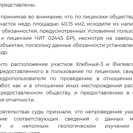
представлены.
 принимая во внимание, что по лицензии обществ
часток недр площадью 40,15 км2, исходили из нал
 обязанностей, предусмотренных Условиями польз
 к лицензии ЧИТ 02445 БР), несмотря на завер
бъектам, поскольку данные обязанности установл
едр.
 что расположение участков Хлебный-3 и Филевс
предоставленного в пользование по лицензии, сви
недропользователя по проведению в отношении
абот, как и в отношении иных месторождений ра
предоставленном обществу, и предоставлению в
й отчетности.
оятельствах суды признали, что непроведение ук
ение соответствующих сведений о данных ме
вует о неполным геологическом изучени