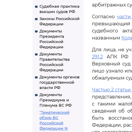
арбитражных с
Судебная практика
высших судов РФ
Согласно
части 
Законы Российской
превышающий д
Федерации
судебного акт
Документы
Президента
названным
Код
Российской
Федерации
Для лица, не у
Документы
291.2
АПК РФ о
Правительства
Верховный суд 
Российской
Федерации
лицо узнало ил
Документы органов
обжалуемым су
государственной
власти РФ
Частью 2 статьи 
Документы
представления,
Президиума и
с такими жало
Пленума ВС РФ
сведений об о
"Тематический
обзор ВС
быть восстано
Российской
Федерации, рас
Федерации N