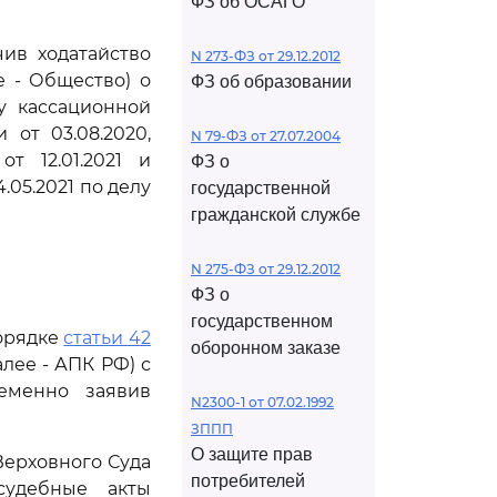
ФЗ об ОСАГО
чив ходатайство
N 273-ФЗ от 29.12.2012
е - Общество) о
ФЗ об образовании
у кассационной
от 03.08.2020,
N 79-ФЗ от 27.07.2004
т 12.01.2021 и
ФЗ о
05.2021 по делу
государственной
гражданской службе
N 275-ФЗ от 29.12.2012
ФЗ о
государственном
орядке
статьи 42
оборонном заказе
лее - АПК РФ) с
еменно заявив
N2300-1 от 07.02.1992
ЗППП
О защите прав
Верховного Суда
потребителей
судебные акты