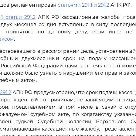
удов регламентирован
статьями 291.1
и
291.2
АПК РФ.
1 статьи 291.2
АПК РФ кассационные жалобы подаю
вух месяцев со дня вступления в силу последне
а, принятого по данному делу, если иное не
ексом
.
частвовавшего в рассмотрении дела, установленны
бщий двухмесячный срок на подачу кассацио
Российской Федерации начинает течь с того момен
и должно было узнать о нарушении его прав и зак
дебным актом.
291.2
АПК РФ предусмотрено, что срок подачи касса
 пропущенный по причинам, не зависящим от лица
бой, представлением, в том числе в связи с отсу
бжалуемом судебном акте, по ходатайству указанн
влен судьей Судебной коллегии Верховного С
сматривающим кассационные жалобу, представлени