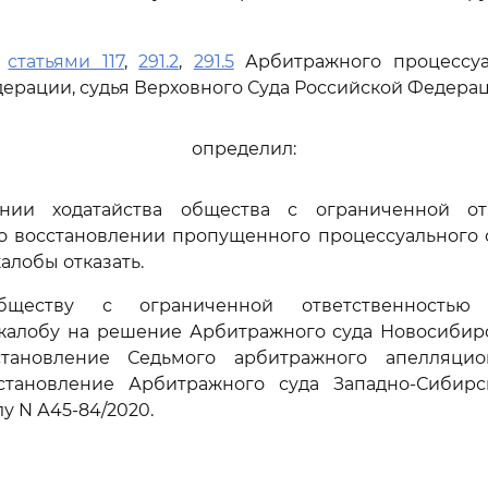
ь
статьями 117
,
291.2
,
291.5
Арбитражного процессуа
ерации, судья Верховного Суда Российской Федера
определил:
нии ходатайства общества с ограниченной от
 о восстановлении пропущенного процессуального 
алобы отказать.
бществу с ограниченной ответственностью "
жалобу на решение Арбитражного суда Новосибирс
остановление Седьмого арбитражного апелляци
постановление Арбитражного суда Западно-Сибирс
лу N А45-84/2020.