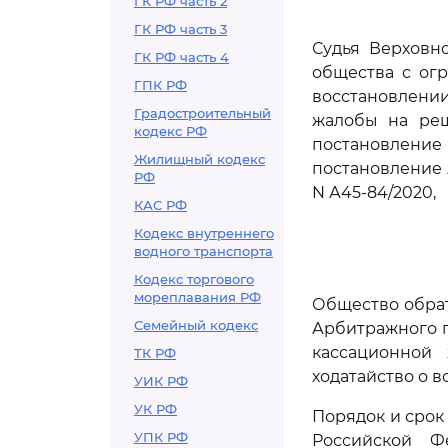
ГК РФ часть 2
ГК РФ часть 3
Судья Верховно
ГК РФ часть 4
общества с огр
ГПК РФ
восстановлени
Градостроительный
жалобы на реш
кодекс РФ
постановление
Жилищный кодекс
постановление 
РФ
N А45-84/2020,
КАС РФ
Кодекс внутреннего
водного транспорта
Кодекс торгового
мореплавания РФ
Общество обра
Семейный кодекс
Арбитражного п
кассационной
ТК РФ
ходатайство о 
УИК РФ
УК РФ
Порядок и срок
УПК РФ
Российской Ф