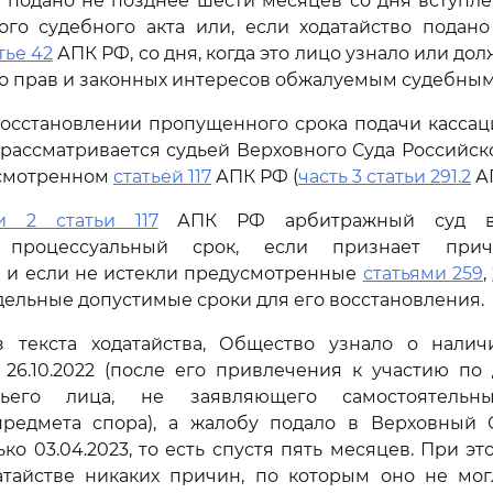
о подано не позднее шести месяцев со дня вступл
ого судебного акта или, если ходатайство подано
тье 42
АПК РФ, со дня, когда это лицо узнало или до
о прав и законных интересов обжалуемым судебным
восстановлении пропущенного срока подачи касса
рассматривается судьей Верховного Суда Российс
усмотренном
статьей 117
АПК РФ (
часть 3 статьи 291.2
АП
и 2 статьи 117
АПК РФ арбитражный суд вос
 процессуальный срок, если признает прич
 и если не истекли предусмотренные
статьями 259
,
ельные допустимые сроки для его восстановления.
з текста ходатайства, Общество узнало о нали
 26.10.2022 (после его привлечения к участию по
тьего лица, не заявляющего самостоятельн
предмета спора), а жалобу подало в Верховный 
ко 03.04.2023, то есть спустя пять месяцев. При э
атайстве никаких причин, по которым оно не мог