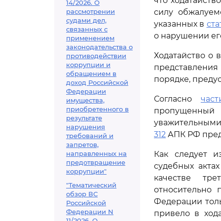
что ходатайств
14/2026. О
рассмотрении
силу обжалуем
судами дел,
указанных в
ста
связанных с
о нарушении ег
применением
законодательства о
Ходатайство о 
противодействии
коррупции и
представления 
обращением в
порядке, пред
доход Российской
Федерации
Согласно
част
имущества,
приобретенного в
пропущенный
результате
уважительными
нарушения
312
АПК РФ пред
требований и
запретов,
направленных на
Как следует и
предотвращение
судебных актах
коррупции"
качестве тре
"Тематический
относительно 
обзор ВС
Федерации толь
Российской
Федерации N
привело в ход
11/2026. О