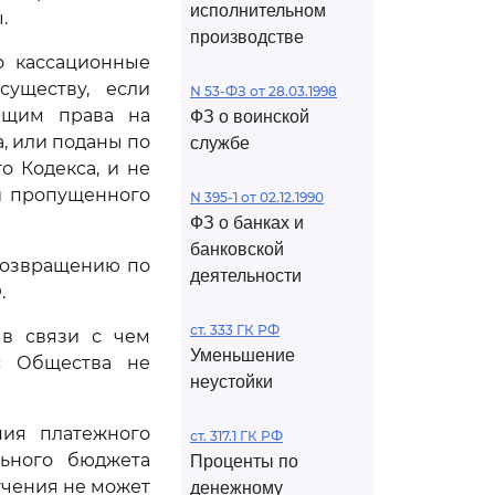
исполнительном
.
производстве
о кассационные
существу, если
N 53-ФЗ от 28.03.1998
ющим права на
ФЗ о воинской
, или поданы по
службе
о Кодекса, и не
ии пропущенного
N 395-1 от 02.12.1990
ФЗ о банках и
банковской
возвращению по
деятельности
.
ст. 333 ГК РФ
 в связи с чем
Уменьшение
с Общества не
неустойки
пия платежного
ст. 317.1 ГК РФ
льного бюджета
Проценты по
учения не может
денежному