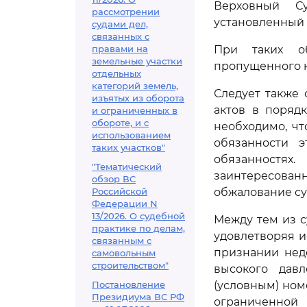
Верховный С
рассмотрении
установленный
судами дел,
связанных с
правами на
При таких об
земельные участки
пропущенного н
отдельных
категорий земель,
Следует также 
изъятых из оборота
актов в поряд
и ограниченных в
обороте, и с
необходимо, ч
использованием
обязанности 
таких участков"
обязанностях
"Тематический
заинтересован
обзор ВС
Российской
обжалование су
Федерации N
13/2026. О судебной
Между тем из с
практике по делам,
удовлетворяя и
связанным с
признании неде
самовольным
строительством"
высокого дав
Постановление
(условным) ном
Президиума ВС РФ
ограниченной 