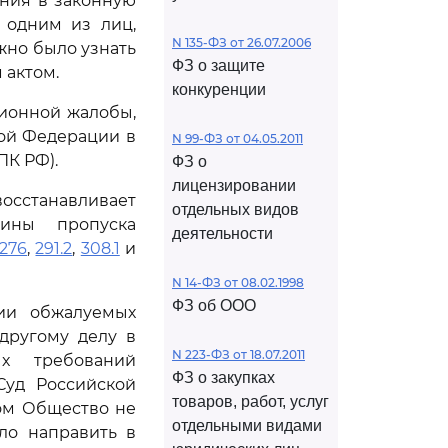
ения в законную
 одним из лиц,
N 135-ФЗ от 26.07.2006
лжно было узнать
ФЗ о защите
 актом.
конкуренции
ционной жалобы,
кой Федерации в
N 99-ФЗ от 04.05.2011
К РФ).
ФЗ о
лицензировании
станавливает
отдельных видов
ины пропуска
деятельности
276
,
291.2
,
308.1
и
N 14-ФЗ от 08.02.1998
ФЗ об ООО
чии обжалуемых
 другому делу в
N 223-ФЗ от 18.07.2011
ых требований
ФЗ о закупках
Суд Российской
товаров, работ, услуг
том Общество не
отдельными видами
ло направить в