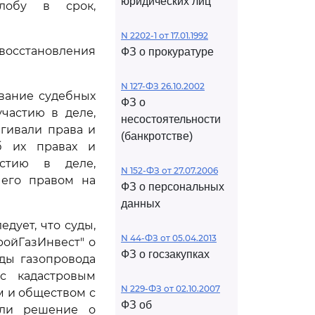
юридических лиц
лобу в срок,
N 2202-1 от 17.01.1992
осстановления
ФЗ о прокуратуре
N 127-ФЗ 26.10.2002
ование судебных
ФЗ о
частию в деле,
несостоятельности
гивали права и
(банкротстве)
б их правах и
астию в деле,
N 152-ФЗ от 27.07.2006
 его правом на
ФЗ о персональных
данных
дует, что суды,
N 44-ФЗ от 05.04.2013
ройГазИнвест" о
ФЗ о госзакупках
нды газопровода
с кадастровым
N 229-ФЗ от 02.10.2007
м и обществом с
ФЗ об
няли решение о