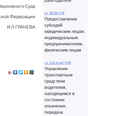
работодателя
Верховного Суда
ст. 78 БК РФ
ской Федерации
Предоставление
субсидий
И.Л.ГРАЧЕВА
юридическим лицам,
индивидуальным
предпринимателям,
физическим лицам
ст. 12.8 КоАП РФ
Управление
транспортным
средством
водителем,
находящимся в
состоянии
опьянения,
передача