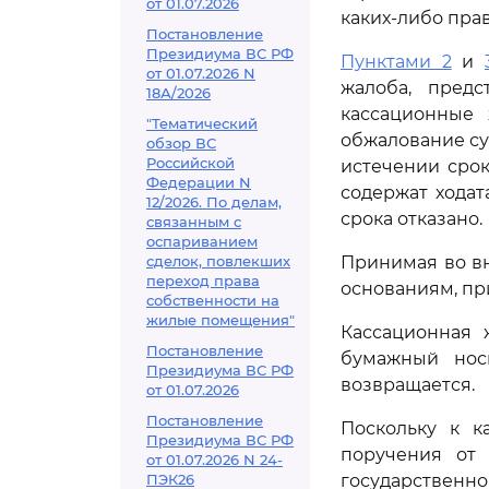
от 01.07.2026
каких-либо пра
Постановление
Президиума ВС РФ
Пунктами 2
и
от 01.07.2026 N
жалоба, предс
18А/2026
кассационные
"Тематический
обжалование су
обзор ВС
Российской
истечении срок
Федерации N
содержат ходат
12/2026. По делам,
срока отказано.
связанным с
оспариванием
сделок, повлекших
Принимая во в
переход права
основаниям, п
собственности на
жилые помещения"
Кассационная 
Постановление
бумажный нос
Президиума ВС РФ
возвращается.
от 01.07.2026
Постановление
Поскольку к к
Президиума ВС РФ
поручения от 
от 01.07.2026 N 24-
ПЭК26
государственно