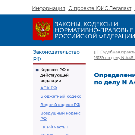
Информация
О проекте ЮИС Легалакт
ЗАКОНЫ, КОДЕКСЫ И
НОРМАТИВНО-ПРАВОВЫЕ 
РОССИЙСКОЙ ФЕДЕРАЦИ
Законодательство
|
Судебная практ
16139 по делу N А45
РФ
Кодексы РФ в
Определение
действующей
редакции
по делу N А
АПК РФ
Бюджетный кодекс
Водный кодекс РФ
Воздушный кодекс
РФ
ГК РФ часть 1