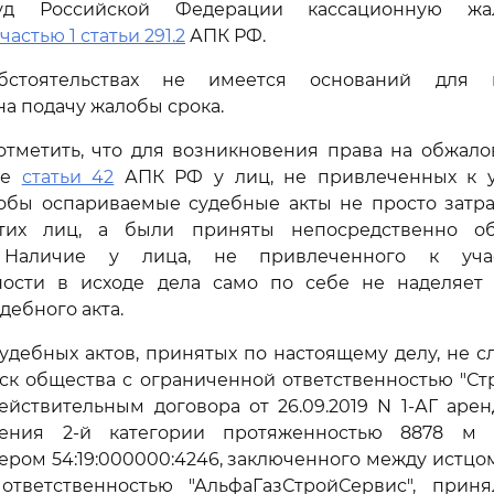
уд Российской Федерации кассационную жа
частью 1 статьи 291.2
АПК РФ.
стоятельствах не имеется оснований для в
а подачу жалобы срока.
отметить, что для возникновения права на обжал
ке
статьи 42
АПК РФ у лиц, не привлеченных к у
тобы оспариваемые судебные акты не просто затра
этих лиц, а были приняты непосредственно о
. Наличие у лица, не привлеченного к уч
ности в исходе дела само по себе не наделяет
дебного акта.
удебных актов, принятых по настоящему делу, не сле
ск общества с ограниченной ответственностью "Ст
йствительным договора от 26.09.2019 N 1-АГ аре
ления 2-й категории протяженностью 8878 м 
ером 54:19:000000:4246, заключенного между истцо
ответственностью "АльфаГазСтройСервис", при