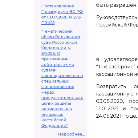
быть разрешен.
Постановление
Президиума ВС РФ
от 01.07.2026 N 272-
Руководствуяс
ПЭК25
Российской Фед
"Тематический
обзор Верховного
суда Российской
Федерации N
8/2026. О
применении
в удовлетворе
арбитражными
"ТехГазСервис"
судами
кассационной ж
законодательства о
специальных
Возвратить о
экономических
мерах,
кассационную 
предусмотренных в
03.08.2020, п
целях защиты
12.01.2021 и 
национальных
интересов
24.05.2021 по де
Российской
Федерации"
Подробнее...