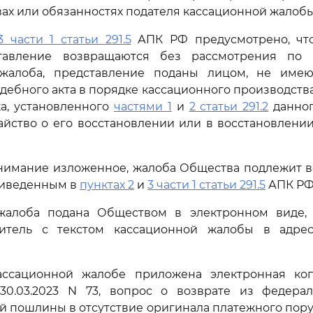
вах или обязанностях подателя кассационной жалобы
3 части 1 статьи 291.5
АПК РФ предусмотрено, чт
тавление возвращаются без рассмотрения по 
 жалоба, представление поданы лицом, не име
дебного акта в порядке кассационного производства
а, установленного
частями 1
и
2 статьи 291.2
данног
айство о его восстановлении или в восстановлен
нимание изложенное, жалоба Общества подлежит 
риведенным в
пунктах 2
и
3 части 1 статьи 291.5
АПК РФ
жалоба подана Обществом в электронном виде,
итель с текстом кассационной жалобы в адре
ассационной жалобе приложена электронная ко
30.03.2023 N 73, вопрос о возврате из федера
й пошлины в отсутствие оригинала платежного пор