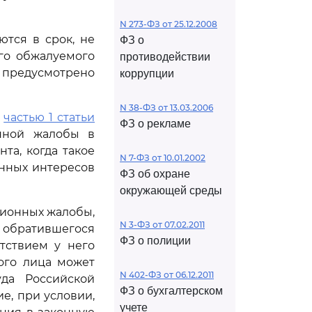
N 273-ФЗ от 25.12.2008
тся в срок, не
ФЗ о
го обжалуемого
противодействии
 предусмотрено
коррупции
N 38-ФЗ от 13.03.2006
й
частью 1 статьи
ФЗ о рекламе
нной жалобы в
та, когда такое
N 7-ФЗ от 10.01.2002
онных интересов
ФЗ об охране
окружающей среды
ционных жалобы,
N 3-ФЗ от 07.02.2011
, обратившегося
ФЗ о полиции
тствием у него
ого лица может
N 402-ФЗ от 06.12.2011
уда Российской
ФЗ о бухгалтерском
е, при условии,
учете