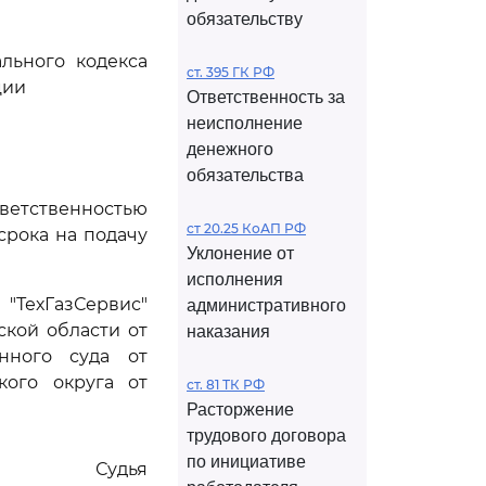
обязательству
льного кодекса
ст. 395 ГК РФ
ции
Ответственность за
неисполнение
денежного
обязательства
ветственностью
ст 20.25 КоАП РФ
срока на подачу
Уклонение от
исполнения
ТехГазСервис"
административного
кой области от
наказания
онного суда от
кого округа от
ст. 81 ТК РФ
Расторжение
трудового договора
по инициативе
Судья