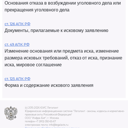
Основания отказа в возбуждении уголовного дела или
прекращения уголовного дела
ст. 126 АПК РФ
Документы, прилагаемые к исковому заявлению
ст. 49 АПК РФ
Изменение основания или предмета иска, изменение
размера исковых требований, отказ от иска, признание
иска, мировое соглашение
ст. 125 АПК РФ
Форма и содержание искового заявления
(c) 2015-2026 ЮИС Легалакт
Юридическая информационная система "Легалакт - законы, кодексы и нормативно-
правовые акты Российской Федерации"
ООО "Инфра-Бит", г. Москва.
телефон +7 (910) 050-65-67
электронная почта: info@legalacts.ru